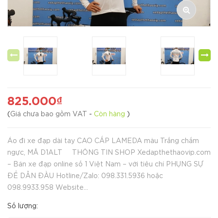
825.000₫
(
Giá chưa bao gồm VAT
-
Còn hàng
)
Áo đi xe đạp dài tay CAO CẤP LAMEDA màu Trắng chấm
ngực, MÃ D1ALT THÔNG TIN SHOP Xedapthethaovip.com
– Bán xe đạp online số 1 Việt Nam – với tiêu chí PHỤNG SỰ
ĐỂ DẪN ĐẦU Hotline/Zalo: 098.331.5936 hoặc
098.9933.958 Website...
Số lượng: