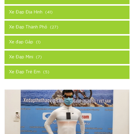
Xe Đạp Địa Hình
(41)
Xe Đạp Thành Phố
(27)
Xe đạp Gấp
(1)
Xe Đạp Mini
(7)
Xe Đạp Trẻ Em
(5)