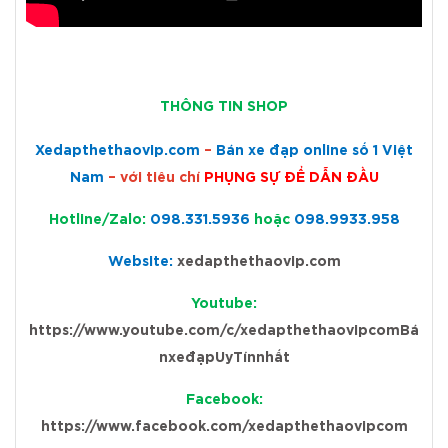
THÔNG T
IN SHOP
Xedapthethaovip.com
–
Bán xe đạp online số 1 Việt
Nam
– với tiêu chí
PHỤNG SỰ ĐỂ DẪN ĐẦU
Hotline/Zalo:
098.331.5936
hoặc
098.9933.958
Website:
xedapthethaovip.com
Youtube:
https://www.youtube.com/c/xedapthethaovipcomBá
nxeđạpUyTínnhất
Facebook:
https://www.facebook.com/xedapthethaovipcom