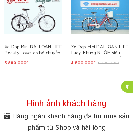
Xe Đạp Mini ĐÀI LOAN LIFE
Xe Đạp Mini ĐÀI LOAN LIFE
Beauty Love, có bộ chuyển
Lucy: Khung NHÔM siêu
động, khung nhôm siêu nhẹ,
nhẹ, bộ truyền động 7 tốc
5.880.000₫
4.800.000₫
5.300.000₫
duyên dáng sang trọng, 21
độ SHIMANO Tourney,
tốc độ, shimano Tourney
DUYÊN DÁNG sang trọng
dành cho các quý cô
dành cho các quý cô
Hình ảnh khách hàng
Hàng ngàn khách hàng đã tin mua sản
phẩm từ Shop và hài lòng