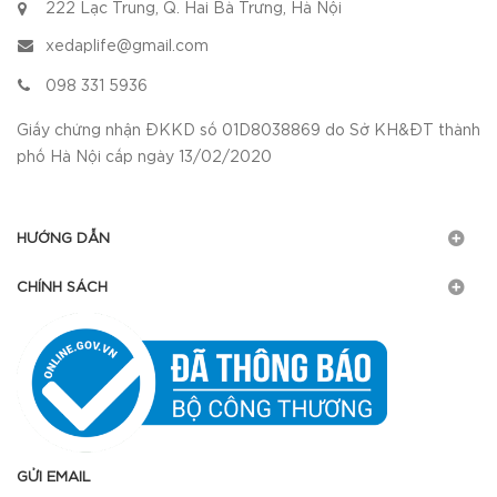
222 Lạc Trung, Q. Hai Bà Trưng, Hà Nội
xedaplife@gmail.com
098 331 5936
Giấy chứng nhận ĐKKD số 01D8038869 do Sở KH&ĐT thành
phố Hà Nội cấp ngày 13/02/2020
HƯỚNG DẪN
CHÍNH SÁCH
GỬI EMAIL