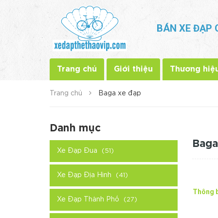
BÁN XE ĐẠP 
Trang chủ
Giới thiệu
Thương hiệ
Trang chủ
Baga xe đạp
Danh mục
Baga
Xe Đạp Đua
(51)
Xe Đạp Địa Hình
(41)
Thông 
Xe Đạp Thành Phố
(27)