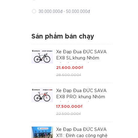
30.000.000đ - 50.000.000đ
Giá trên 50.000.000đ
Sản phẩm bán chạy
Xe Đạp Đua ĐỨC SAVA
EX8 SL:khung Nhôm
siêu nhẹ, trọng lượng
21.600.000₫
dưới 10kg, càng Carbon
28.600.000₫
Toray T800 cao cấp.
Dàn đầu Carbon Toray
đúc liền khối, Tem UCI,
Xe Đạp Đua ĐỨC SAVA
Groupset SHIMANO 105
EX8 PRO: khung Nhôm
R7120 Japan via
siêu nhẹ, trọng lượng
17.500.000₫
2x12(24S) . SAN
dưới 10kg, càng Carbon
PHẲNG MỌI GIỚI HẠN
22.500.000₫
Toray T800 cao cấp.
Dàn đầu Carbon Toray
đúc liền khối, Tem UCI,
Xe Đạp Đua ĐỨC SAVA
gạt đĩa/gạt líp
X11 : Đỉnh cao công nghệ