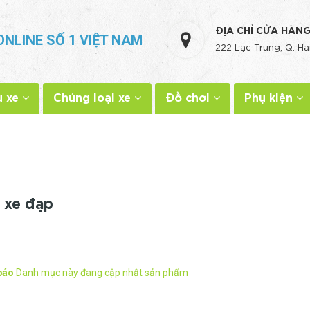
ĐỊA CHỈ CỬA HÀN
ONLINE SỐ 1 VIỆT NAM
222 Lạc Trung, Q. Ha
u xe
Chủng loại xe
Đồ chơi
Phụ kiện
 xe đạp
báo
Danh mục này đang cập nhật sản phẩm