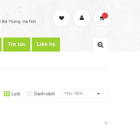
G
i Bà Trưng, Hà Nội
Tin tức
Liên hệ
Lưới
Danh sách
×