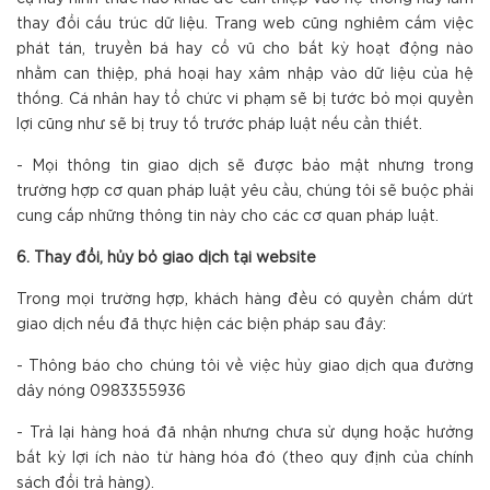
thay đổi cấu trúc dữ liệu. Trang web cũng nghiêm cấm việc
phát tán, truyền bá hay cổ vũ cho bất kỳ hoạt động nào
nhằm can thiệp, phá hoại hay xâm nhập vào dữ liệu của hệ
thống. Cá nhân hay tổ chức vi phạm sẽ bị tước bỏ mọi quyền
lợi cũng như sẽ bị truy tố trước pháp luật nếu cần thiết.
- Mọi thông tin giao dịch sẽ được bảo mật nhưng trong
trường hợp cơ quan pháp luật yêu cầu, chúng tôi sẽ buộc phải
cung cấp những thông tin này cho các cơ quan pháp luật.
6. Thay đổi, hủy bỏ giao dịch tại website
Trong mọi trường hợp, khách hàng đều có quyền chấm dứt
giao dịch nếu đã thực hiện các biện pháp sau đây:
- Thông báo cho chúng tôi về việc hủy giao dịch qua đường
dây nóng 0983355936
- Trả lại hàng hoá đã nhận nhưng chưa sử dụng hoặc hưởng
bất kỳ lợi ích nào từ hàng hóa đó (theo quy định của chính
sách đổi trả hàng).