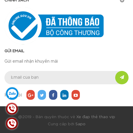
CHÍNH SÁCH
GỬI EMAIL
Gửi email nhận khuyến mãi
Kết nối
@2019 - Bản quyền thuộc về
Xe đạp thể thao vip
Cung cấp bởi
Sapo