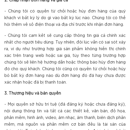
2. Chấp nhận đơn hàng và giá cả
- Chúng tôi có quyền từ chối hoặc hủy đơn hàng của quý
khách vì bất kỳ lý do gì vào bất kỳ lúc nào. Chúng tôi có thể
hỏi thêm về số điện thoại và địa chỉ trước khi nhận đơn hàng.
- Chúng tôi cam kết sẽ cung cấp thông tin giá cả chính xác
nhất cho người tiêu dùng. Tuy nhiên, đôi lúc vẫn có sai sót xảy
ra, ví dụ như trường hợp giá sản phẩm không hiển thị chính
xác trên trang web hoặc sai giá, tùy theo từng trường hợp
chúng tôi sẽ liên hệ hướng dẫn hoặc thông báo hủy đơn hàng
đó cho quý khách. Chúng tôi cũng có quyền từ chối hoặc hủy
bỏ bất kỳ đơn hàng nào dù đơn hàng đó đã hay chưa được
xác nhận hoặc đã bị thanh toán.
3. Thương hiệu và bản quyền
- Mọi quyền sở hữu trí tuệ (đã đăng ký hoặc chưa đăng ký),
nội dung thông tin và tất cả các thiết kế, văn bản, đồ họa,
phần mềm, hình ảnh, video, âm nhạc, âm thanh, biên dịch phần
mềm, mã nguồn và phần mềm cơ bản đều là tài sản của