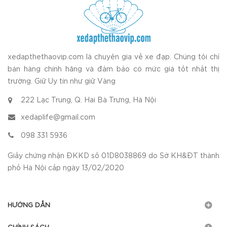
xedapthethaovip.com là chuyên gia về xe đạp. Chúng tôi chỉ
bán hàng chính hãng và đảm bảo có mức giá tốt nhất thị
trường. Giữ Uy tín như giữ Vàng
222 Lạc Trung, Q. Hai Bà Trưng, Hà Nội
xedaplife@gmail.com
098 331 5936
Giấy chứng nhận ĐKKD số 01D8038869 do Sở KH&ĐT thành
phố Hà Nội cấp ngày 13/02/2020
HƯỚNG DẪN