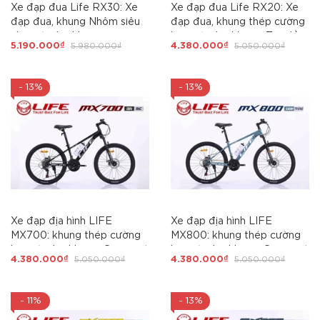
Xe đạp đua Life RX30: Xe
Xe đạp đua Life RX20: Xe
đạp đua, khung Nhôm siêu
đạp đua, khung thép cường
nhẹ, cáp âm khung.
lực , cáp âm khung. Tay đề
5.190.000₫
5.980.000₫
4.380.000₫
5.050.000₫
Groupset SHIMANO 3x7 tốc
3X7 tốc độ. Líp nổ to. Phanh
độ. Phanh đĩa cơ. Líp nổ,
đĩa, Hot nhất 2026
Hot nhất 2026
- 13%
- 13%
Xe đạp địa hình LIFE
Xe đạp địa hình LIFE
MX700: khung thép cường
MX800: khung thép cường
lực, cáp âm khung. Groupset
lực, cáp âm khung. Groupset
4.380.000₫
5.050.000₫
4.380.000₫
5.050.000₫
SHIMANO 3X7 tốc độ, bánh
SHIMANO 3X7 tốc độ Siêu
24icnh, Siêu Hot 2026
Hot 2026
- 11%
- 13%