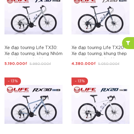
Xe đạp touring Life TX30:
Xe đạp touring Life TX20:
Xe đạp touring, khung Nhôm
Xe đạp touring, khung thép
siêu nhẹ, cáp âm khung.
cường lực , cáp âm khung.
5.190.000₫
5.980.000₫
4.380.000₫
5.050.000₫
Groupset SHIMANO 3x7 tốc
Groupset SHIMING 3X7 tốc
độ. Phanh đĩa cơ. Líp nổ,
độ. Phanh đĩa. Líp nổ to, Hot
Hot nhất 2026
nhất 2026
- 13%
- 13%