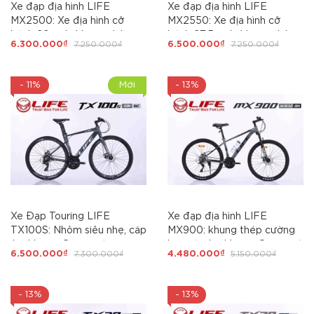
Xe đạp địa hình LIFE
Xe đạp địa hình LIFE
MX2500: Xe địa hình cỡ
MX2550: Xe địa hình cỡ
bánh 26 inch, khung nhôm
bánh 27,5 inch, khung nhôm
6.300.000₫
7.250.000₫
6.500.000₫
7.250.000₫
siêu nhẹ, không mối hàn, cáp
siêu nhẹ, không mối hàn, cáp
âm khung. Groupset
âm khung. Groupset
SHIMANO 3x8 (24 tốc độ).
SHIMANO 3x8 (24 tốc độ).
- 11%
Mới
- 13%
Phanh đĩa dầu, Siêu Hot
Phanh đĩa dầu, Siêu Hot
2026
2026
Xe Đạp Touring LIFE
Xe đạp địa hình LIFE
TX100S: Nhôm siêu nhẹ, cáp
MX900: khung thép cường
âm khung. Groupset
lực, cáp âm khung. Groupset
6.500.000₫
7.300.000₫
4.480.000₫
5.150.000₫
SHIMANO 3x7 tốc độ.
SHIMANO 3X7 tốc độ. Líp
Phanh đĩa cơ. Moayer cối nổ
vặn nổ, Siêu Hot 2026
to. QUÁ CHẤT -SIÊU HOT
- 13%
- 13%
2026