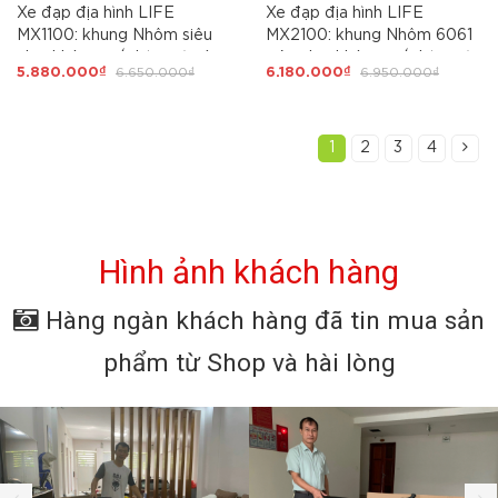
Xe đạp địa hình LIFE
Xe đạp địa hình LIFE
MX1100: khung Nhôm siêu
MX2100: khung Nhôm 6061
nhẹ, không mối hàn, cáp âm
siêu nhẹ, không mối hàn, cáp
5.880.000₫
6.650.000₫
6.180.000₫
6.950.000₫
khung. Groupset SHIMANO
âm khung. Groupset
EF-500 3x7 tốc độ, Siêu
SHIMANO 3x8 tốc độ, Siêu
Hot 2025
Hot 2025
1
2
3
4
Hình ảnh khách hàng
Hàng ngàn khách hàng đã tin mua sản
phẩm từ Shop và hài lòng