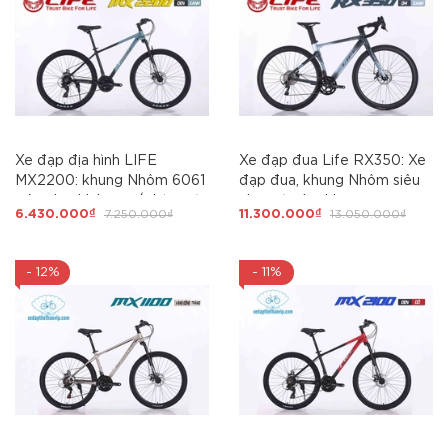
Xe đạp địa hình LIFE
Xe đạp đua Life RX350: Xe
MX2200: khung Nhôm 6061
đạp đua, khung Nhôm siêu
siêu nhẹ, không mối hàn, cáp
nhẹ, cáp âm khung.
6.430.000₫
7.250.000₫
11.300.000₫
13.050.000₫
âm khung. Groupset
Groupset L-Twoo R7 - Tay
SHIMANO 3x8 tốc độ, Siêu
đề lắc 2x10 tốc độ, Hot
Hot 2025
nhất 2025
- 12%
- 11%