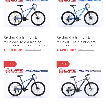
Xe đạp địa hình LIFE
Xe đạp địa hình LIFE
MX2350: Xe địa hình cỡ
MX2300: Xe địa hình cỡ
bánh 27,5 inch, khung Nhôm
bánh 26 inch, khung Nhôm
4.560.000₫
7.250.000₫
4.420.000₫
7.250.000₫
siêu nhẹ, không mối hàn, cáp
siêu nhẹ, không mối hàn, cáp
âm khung. Groupset
âm khung. Groupset
SHIMING 3x8 (24 tốc độ).
SHIMING 3x8 (24 tốc độ).
- 13%
- 10%
Phanh đĩa cơ, Siêu Hot
Phanh đĩa cơ, Siêu Hot
2026
2026