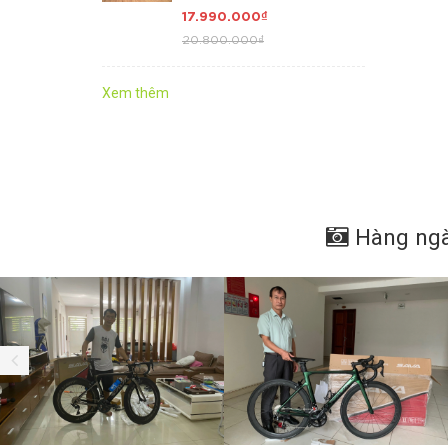
Khung + Càng + Cọc
17.990.000₫
Yên = Carbon TORAY
20.800.000₫
T800 cao cấp, Group
SHIMANO 105 R7000
Japan 22 tốc độ. GIÁ
Xem thêm
QUÁ HỜI
Hàng ngà