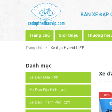
BÁN XE ĐẠP 
Trang chủ
Giới thiệu
Thương hiệ
Trang chủ
Xe đạp Hybrid LIFE
Danh mục
Xe đ
Xe Đạp Đua
(51)
Xe Đạp Địa Hình
(41)
- 18%
Xe Đạp Thành Phố
(27)