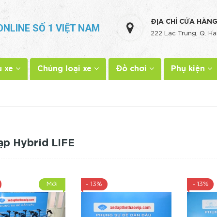
ĐỊA CHỈ CỬA HÀN
ONLINE SỐ 1 VIỆT NAM
222 Lạc Trung, Q. Ha
u xe
Chủng loại xe
Đồ chơi
Phụ kiện
ạp Hybrid LIFE
Mới
- 13%
- 13%