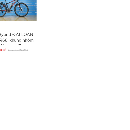
Hybrid ĐÀI LOAN
R66, khung nhôm
, Shimano Tourney
00₫
6.785.000₫
ộ, phuộc nhún có
 trình, phanh đĩa
700x38, đầy đủ
ắn bùn