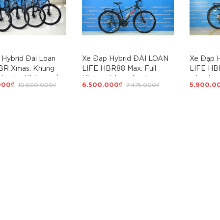
Hybrid Đài Loan
Xe Đạp Hybrid ĐÀI LOAN
Xe Đạp 
BR Xmas: Khung
LIFE HBR88 Max: Full
LIFE HB
iêu nhẹ Không mối
Khung nhôm siêu nhẹ,
siêu nhẹ
000₫
10.500.000₫
6.500.000₫
7.475.000₫
5.900.0
HIMANO M315 3x8
Shimano 24 tốc độ líp thả,
21 tốc đ
 phuộc nhún có
phuộc nhún có khóa hành
khóa hành
nh trình, phanh dầu
trình, phanh đĩa cơ, lốp
cơ, lốp 
, líp thả, đầy đủ
700x38, đầy đủ baga, chắn
baga, ch
hắn bùn trang nhã
bùn
ấp