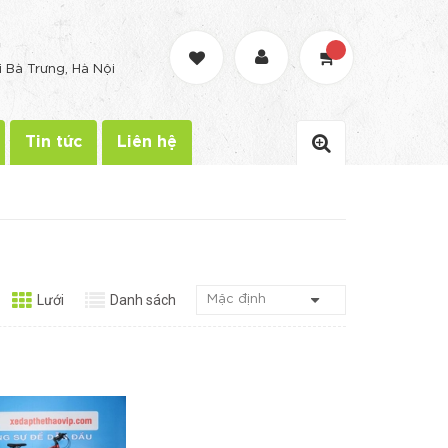
G
i Bà Trưng, Hà Nội
Tin tức
Liên hệ
Lưới
Danh sách