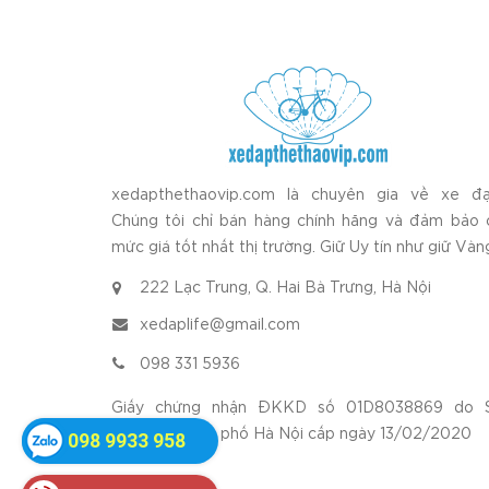
xedapthethaovip.com là chuyên gia về xe đạ
Chúng tôi chỉ bán hàng chính hãng và đảm bảo 
mức giá tốt nhất thị trường. Giữ Uy tín như giữ Vàn
222 Lạc Trung, Q. Hai Bà Trưng, Hà Nội
xedaplife@gmail.com
098 331 5936
Giấy chứng nhận ĐKKD số 01D8038869 do 
KH&ĐT thành phố Hà Nội cấp ngày 13/02/2020
098 9933 958