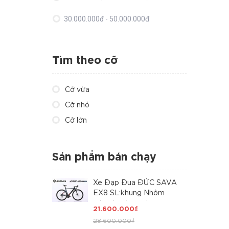
30.000.000đ - 50.000.000đ
Giá trên 50.000.000đ
Tìm theo cỡ
Cỡ vừa
Cỡ nhỏ
Cỡ lớn
Sản phẩm bán chạy
Xe Đạp Đua ĐỨC SAVA
EX8 SL:khung Nhôm
siêu nhẹ, trọng lượng
21.600.000₫
dưới 10kg, càng Carbon
28.600.000₫
Toray T800 cao cấp.