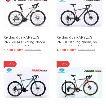
Xe đạp đua PAPYLUS
Xe đạp đua PAPYLUS
PR760MAX: khung Nhôm
PR600: Khung Nhôm, bộ
nhẹ không mối hàn.
truyền động 21 tốc độ,
6.300.000₫
7.700.000₫
4.500.000₫
5.200.000₫
Groupset SENSAH R7 tay
phanh đĩa, Ngon - Rẻ bán
đề lắc. Phanh đĩa. Líp thả.
chạy NHẤT
Cối nổ - Siêu Hot 2026
- 13%
- 13%