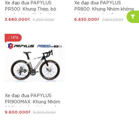
Xe đạp đua PAPYLUS
Xe đạp đua PAPYLUS
PR500: Khung Thép, bộ
PR800: Khung Nhôm không
truyền động 21 tốc độ,
mối hàn, cáp âm, Group
3.680.000₫
4.250.000₫
6.630.000₫
7.650.000₫
phanh đĩa, GIÁ RẺ bán chạy
SHIMANO 14 tốc độ tay đề
NHẤT
lắc, phanh đĩa, Lốp
700x28c, Xe Nhôm Giá tốt
- 14%
nhất
Xe đạp đua PAPYLUS
PR900MAX: Khung Nhôm
6061 siêu nhẹ, không mối
9.600.000₫
11.200.000₫
hàn, thiết kế khí động học.
Groupset L-TWOO R5 tay
đề lắc, trục rỗng, líp thả,
moayer cối nổ, Xe Nhôm Giá