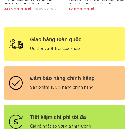
FISSION, Full Carbon Toray
Cá Mập, Phanh dầu, Group
40.900.000₫
46.990.000₫
17.000.000₫
Series cao cấp, tem UCI,
SHIMANO Tiagra 2x10 tốc
dàn đầu Cá Mập, full
độ 3 món, Lốp700x25C
SHIMANO105 R7120 Japan
via. SỞ HỮU SAVA X11 LÀ
SỞ HỮU SỰ ĐẲNG CẤP
Giao hàng toàn quốc
Ưu thế vượt trội của shop
Đảm bảo hàng chính hãng
Sản phẩm 100% hàng chính hãng
Tiết kiệm chi phí tối đa
Giá rẻ nhất so với giá thị trường