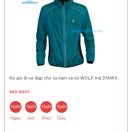
Áo gió đi xe đạp cho cả nam và nữ WOLF mã D1AWX
460.000₫
NaN
NaN
NaN
NaN
Ngày
Giờ
Phút
Giây