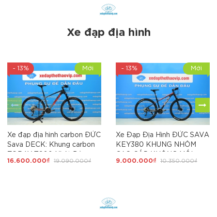
700x25C. HỦY DIỆT CÁC
ĐỐI THỦ
Xe đạp địa hình
- 13%
Mới
- 13%
Mới
Xe đạp địa hình carbon ĐỨC
Xe Đạp Địa Hình ĐỨC SAVA
Sava DECK: Khung carbon
KEY380 KHUNG NHÔM
TORAY T800 Nhật Bản,
CAO CẤP KHÔNG MỐI
16.600.000₫
19.090.000₫
9.000.000₫
10.350.000₫
Shimano DEORE M6000 30
HÀN, Shimano Altus 27 tốc
tốc độ, Phuộc hơi cao cấp
độ, phanh dầu SHIMANO
ABS+, Phanh dầu, trục rỗng
SUOLO, size khung 17'', bánh
27,5