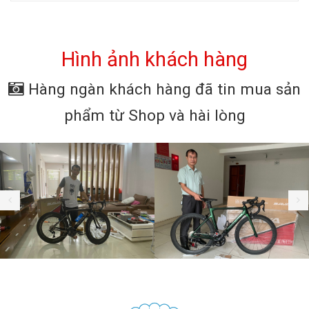
Viết bởi:
Hải Anh
CAVANIO – BẬT CHẤT RIÊNG/ Ride Your Style
Hình ảnh khách hàng
Hàng ngàn khách hàng đã tin mua sản
CAVANIO – BẬT CHẤT RIÊNG/ Ride Your Style GIỚI THIỆU
THƯƠNG HIỆU XE...
phẩm từ Shop và hài lòng