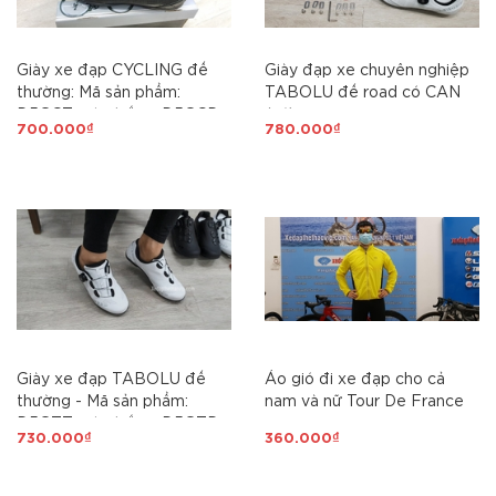
Giày xe đạp CYCLING đế
Giày đạp xe chuyên nghiệp
thường: Mã sản phẩm:
TABOLU đế road có CAN
D5GCT màu trắng, D5GCD
(cá)
700.000₫
780.000₫
màu đen
Giày xe đạp TABOLU đế
Áo gió đi xe đạp cho cả
thường - Mã sản phẩm:
nam và nữ Tour De France
D5GTT màu trắng, D5GTD
730.000₫
360.000₫
màu đen