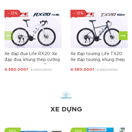
- 13%
- 13%
Xe đạp đua Life RX20: Xe
Xe đạp touring Life TX20:
đạp đua, khung thép cường
Xe đạp touring, khung thép
lực , cáp âm khung. Tay đề
cường lực , cáp âm khung.
4.380.000₫
5.050.000₫
4.380.000₫
5.050.000₫
3X7 tốc độ. Líp nổ to. Phanh
Groupset SHIMING 3X7 tốc
đĩa, Hot nhất 2026
độ. Phanh đĩa. Líp nổ to, Hot
nhất 2026
XE DỰNG
Mới
Mới