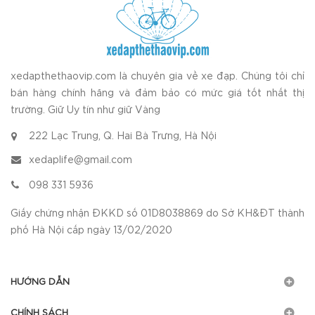
xedapthethaovip.com là chuyên gia về xe đạp. Chúng tôi chỉ
bán hàng chính hãng và đảm bảo có mức giá tốt nhất thị
trường. Giữ Uy tín như giữ Vàng
222 Lạc Trung, Q. Hai Bà Trưng, Hà Nội
xedaplife@gmail.com
098 331 5936
Giấy chứng nhận ĐKKD số 01D8038869 do Sở KH&ĐT thành
phố Hà Nội cấp ngày 13/02/2020
HƯỚNG DẪN
CHÍNH SÁCH