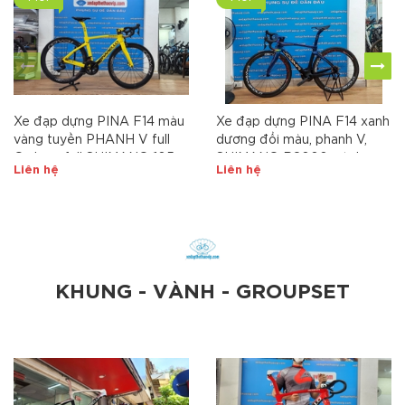
Xe đạp dựng PINA F14 màu
Xe đạp dựng PINA F14 xanh
vàng tuyền PHANH V full
dương đổi màu, phanh V,
Carbon, full SHIMANO 105
SHIMANO R8000, vành
Liên hệ
Liên hệ
R7000, ngàm thắng
Campagnolo, yên Zeus
SHIMANO 105 R7010, vành
carbon, Lốp Ultrasport
carbon ROVAL, yên Fizi'k,
700x25 tem vành cao cấp
lốp Continental Ultrasport
KHUNG - VÀNH - GROUPSET