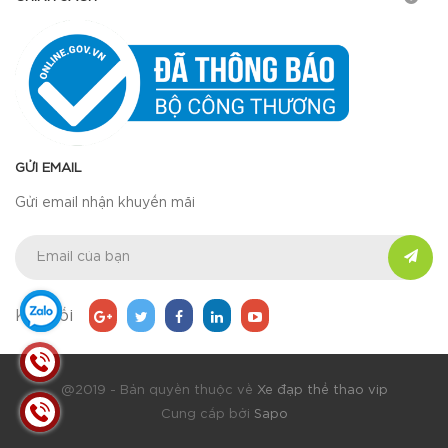
GỬI EMAIL
Gửi email nhận khuyến mãi
Kết nối
@2019 - Bản quyền thuộc về
Xe đạp thể thao vip
Cung cấp bởi
Sapo