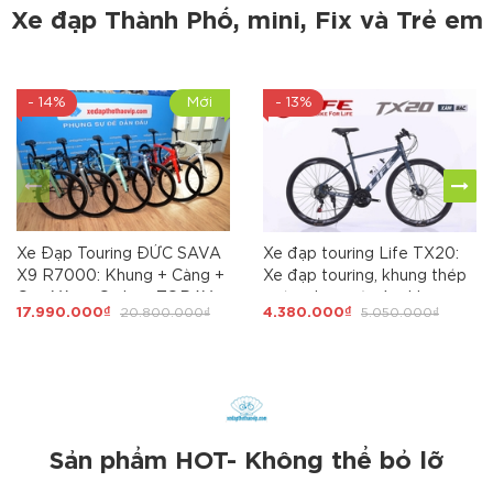
Xe đạp Thành Phố, mini, Fix và Trẻ em
- 14%
Mới
- 13%
Xe Đạp Touring ĐỨC SAVA
Xe đạp touring Life TX20:
X9 R7000: Khung + Càng +
Xe đạp touring, khung thép
Cọc Yên = Carbon TORAY
cường lực , cáp âm khung.
17.990.000₫
20.800.000₫
4.380.000₫
5.050.000₫
T800 cao cấp, Group
Groupset SHIMING 3X7 tốc
SHIMANO 105 R7000
độ. Phanh đĩa. Líp nổ to, Hot
Japan 22 tốc độ. GIÁ QUÁ
nhất 2026
HỜI
Sản phẩm HOT- Không thể bỏ lỡ