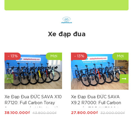
Xe đạp đua
- 13%
Mới
- 13%
Mới
Xe Đạp Đua ĐỨC SAVA X10
Xe Đạp Đua ĐỨC SAVA
R7120: Full Carbon Toray
X9.2 R7000: Full Carbon
Series cao cấp,UCI, dàn đầu
cao cấp TORAY T800 tem
38.100.000₫
43.800.000₫
27.800.000₫
32.000.000₫
Cá Mập, full SHIMANO105
UCI, SHIMANO 105-R7000
R7120 Japan via. SỞ HỮU
22 tốc độ, trục rỗng, líp thả,
SAVA X10 LÀ SỞ HỮU SỰ
phanh đĩa dầu, lốp
ĐẲNG CẤP
Continental Ultrasport