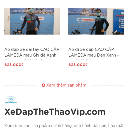
Áo đạp xe dài tay CAO CẤP
Áo đi xe đạp CAO CẤP
LAMEDA màu Ghi đá Xanh
LAMEDA màu Đen Xanh -
Cam - Mã D1QLGXC
Mã D1ALDX
825.000₫
825.000₫
Xem thêm sản phẩm
XeDapTheThaoVip.com
Đảm bảo các sản phẩm chính hãng, bảo hành dài hạn, hậu mãi