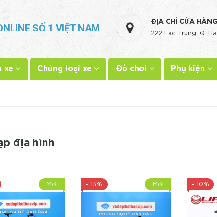
ĐỊA CHỈ CỬA HÀN
ONLINE SỐ 1 VIỆT NAM
222 Lạc Trung, Q. Ha
u xe
Chủng loại xe
Đồ chơi
Phụ kiện
ạp địa hình
Mới
- 13%
Mới
- 10%