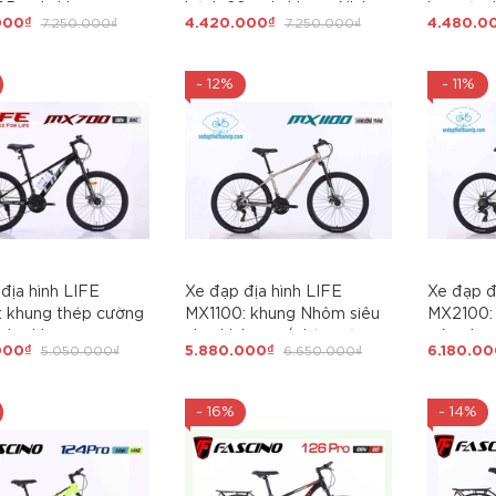
,5 inch, khung
bánh 26 inch, khung Nhôm
lực, cáp
000₫
7.250.000₫
4.420.000₫
7.250.000₫
4.480.0
êu nhẹ, không mối
siêu nhẹ, không mối hàn,
Groupse
p âm khung.
cáp âm khung. Groupset
tốc độ. L
et SHIMING 3x8 (24
SHIMING 3x8 (24 tốc độ).
Hot 202
- 12%
- 11%
. Phanh đĩa cơ, Siêu
Phanh đĩa cơ, Siêu Hot
26
2026
địa hình LIFE
Xe đạp địa hình LIFE
Xe đạp đ
 khung thép cường
MX1100: khung Nhôm siêu
MX2100:
p âm khung.
nhẹ, không mối hàn, cáp
siêu nhẹ
000₫
5.050.000₫
5.880.000₫
6.650.000₫
6.180.00
et SHIMANO 3X7
âm khung. Groupset
cáp âm k
 bánh 24icnh, Siêu
SHIMANO EF-500 3x7 tốc
SHIMANO 
26
độ, Siêu Hot 2025
Hot 202
- 16%
- 14%