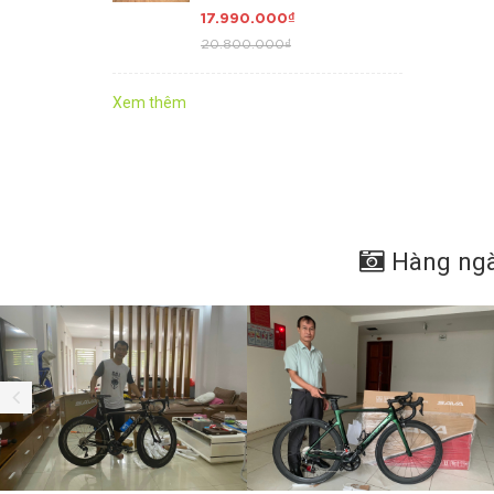
Khung + Càng + Cọc
17.990.000₫
Yên = Carbon TORAY
20.800.000₫
T800 cao cấp, Group
SHIMANO 105 R7000
Japan 22 tốc độ. GIÁ
Xem thêm
QUÁ HỜI
Hàng ngà