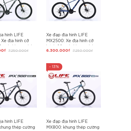
ịa hình LIFE
Xe đạp địa hình LIFE
Xe địa hình cỡ
MX2500: Xe địa hình cỡ
5 inch, khung nhôm
bánh 26 inch, khung nhôm
00₫
7.250.000₫
6.300.000₫
7.250.000₫
, không mối hàn,
siêu nhẹ, không mối hàn,
hung. Groupset
cáp âm khung. Groupset
 3x8 (24 tốc độ).
SHIMANO 3x8 (24 tốc độ).
- 13%
a dầu, Siêu Hot
Phanh đĩa dầu, Siêu Hot
2026
ịa hình LIFE
Xe đạp địa hình LIFE
khung thép cường
MX800: khung thép cường