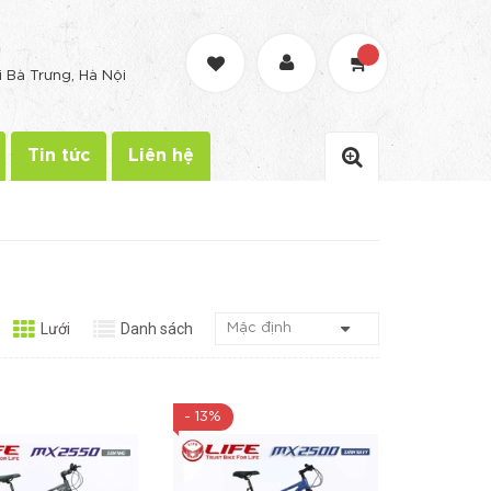
G
i Bà Trưng, Hà Nội
Tin tức
Liên hệ
Lưới
Danh sách
- 13%