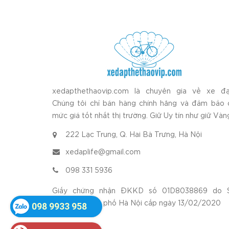
xedapthethaovip.com là chuyên gia về xe đạ
Chúng tôi chỉ bán hàng chính hãng và đảm bảo 
mức giá tốt nhất thị trường. Giữ Uy tín như giữ Vàn
222 Lạc Trung, Q. Hai Bà Trưng, Hà Nội
xedaplife@gmail.com
098 331 5936
Giấy chứng nhận ĐKKD số 01D8038869 do 
KH&ĐT thành phố Hà Nội cấp ngày 13/02/2020
098 9933 958