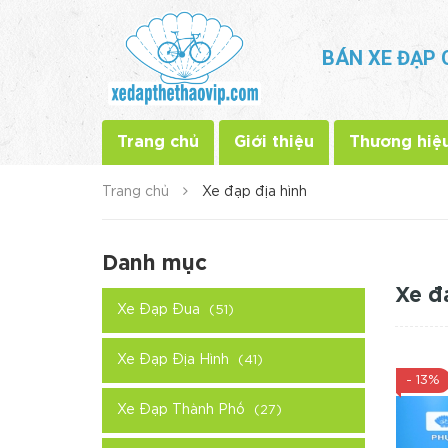
BÁN XE ĐẠP 
Trang chủ
Giới thiệu
Thương hiệ
Trang chủ
Xe đạp địa hình
Danh mục
Xe đ
Xe Đạp Đua
(51)
Xe Đạp Địa Hình
(41)
- 13%
Xe Đạp Thành Phố
(27)