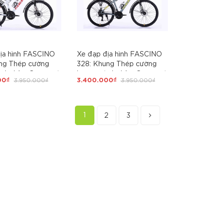
ịa hình FASCINO
Xe đạp địa hình FASCINO
ung Thép cường
328: Khung Thép cường
tĩnh điện. Groupset
lực, sơn tĩnh điện. Groupset
00₫
3.950.000₫
3.400.000₫
3.950.000₫
. Bánh 24'' - GIÁ
21 tốc độ. Bánh 26'' - GIÁ
H CẤP 2
HỌC SINH
1
2
3