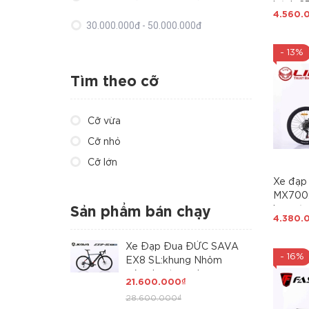
bánh 27
4.560.
Nhôm si
30.000.000đ - 50.000.000đ
hàn, cá
Groups
Giá trên 50.000.000đ
- 13%
tốc độ)
Hot 20
Tìm theo cỡ
Cỡ vừa
Cỡ nhỏ
Cỡ lớn
Xe đạp 
MX700:
lực, cá
Sản phẩm bán chạy
4.380.
Groups
tốc độ,
Xe Đạp Đua ĐỨC SAVA
Hot 20
- 16%
EX8 SL:khung Nhôm
siêu nhẹ, trọng lượng
21.600.000₫
dưới 10kg, càng Carbon
28.600.000₫
Toray T800 cao cấp.