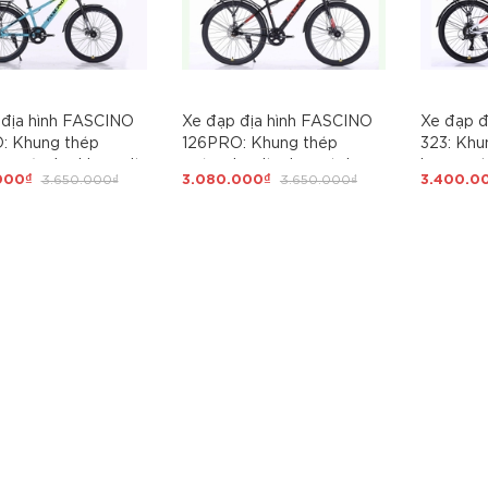
 địa hình FASCINO
Xe đạp địa hình FASCINO
Xe đạp đ
: Khung thép
126PRO: Khung thép
323: Kh
ực,cáp âm khung, líp
cường lực, líp đơn, vành
lực, sơn 
000₫
3.650.000₫
3.080.000₫
3.650.000₫
3.400.0
nh nhôm, phuộc
nhôm, phuộc nhún, phanh
21 tốc độ
hanh đĩa, bánh 24
đĩa, bánh 26- SIÊU RẺ
HỌC SIN