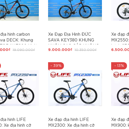
địa hình carbon
Xe Đạp Địa Hình ĐỨC
Xe đạp đ
va DECK: Khung
SAVA KEY380 KHUNG
MX2550: 
 TORAY T800 Nhật
NHÔM CAO CẤP KHÔNG
bánh 27,
.000₫
19.090.000₫
9.000.000₫
10.350.000₫
6.500.0
himano DEORE
MỐI HÀN, Shimano Altus
siêu nhẹ
30 tốc độ, Phuộc
27 tốc độ, phanh dầu
cáp âm k
 cấp ABS+, Phanh
SHIMANO
SHIMANO
- 39%
- 13%
ục rỗng SUOLO, size
Phanh đĩ
7'', bánh 27,5
2026
địa hình LIFE
Xe đạp địa hình LIFE
Xe đạp đ
 Xe địa hình cỡ
MX2300: Xe địa hình cỡ
MX900: 