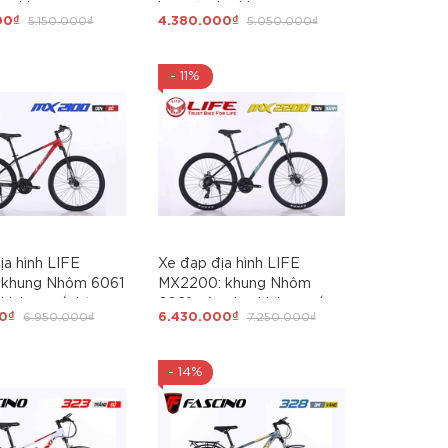
 âm khung.
lực, cáp âm khung.
00₫
5.150.000₫
4.380.000₫
5.050.000₫
t SHIMANO 3X7
Groupset SHIMANO 3X7
íp vặn nổ, Siêu
tốc độ Siêu Hot 2026
6
- 11%
ịa hình LIFE
Xe đạp địa hình LIFE
 khung Nhôm 6061
MX2200: khung Nhôm
, không mối hàn,
6061 siêu nhẹ, không mối
0₫
6.950.000₫
6.430.000₫
7.250.000₫
hung. Groupset
hàn, cáp âm khung.
3x8 tốc độ, Siêu
Groupset SHIMANO 3x8
5
tốc độ, Siêu Hot 2025
- 14%