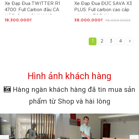
Xe Đạp Đua TWITTER R1
Xe Đạp Đua ĐỨC SAVA X3
4700: Full Carbon đầu CÁ
PLUS: Full carbon cao cấp
MẬP, Group SHIMANO
siêu nhẹ TORAY Japan,
18.300.000₫
38.000.000₫
45.000.000₫
Tiagra 4700 2x10 tốc độ,
Shimano Ultegra R8000 -
Phanh V, Vành Carbon 3cm.
22 tốc độ, Yên Fi'zi:k, lốp
Lốp Innova Pro 700x25C
Ultrasport 700x25, Đẳng
Cấp hàng đầu
1
2
3
4
Hình ảnh khách hàng
Hàng ngàn khách hàng đã tin mua sản
phẩm từ Shop và hài lòng