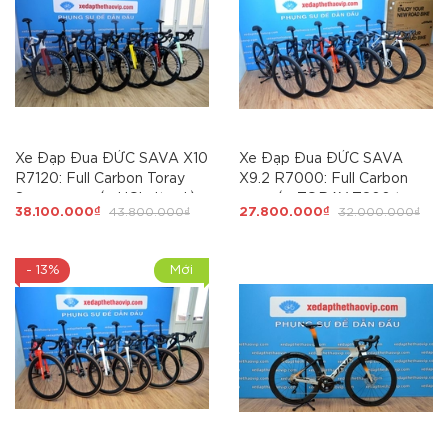
Xe Đạp Đua ĐỨC SAVA X10
Xe Đạp Đua ĐỨC SAVA
R7120: Full Carbon Toray
X9.2 R7000: Full Carbon
Series cao cấp,UCI, dàn đầu
cao cấp TORAY T800 tem
38.100.000₫
43.800.000₫
27.800.000₫
32.000.000₫
Cá Mập, full SHIMANO105
UCI, SHIMANO 105-R7000
R7120 Japan via. SỞ HỮU
22 tốc độ, trục rỗng, líp thả,
SAVA X10 LÀ SỞ HỮU SỰ
phanh đĩa dầu, lốp
- 13%
Mới
ĐẲNG CẤP
Continental Ultrasport
700x25C. HỦY DIỆT CÁC
ĐỐI THỦ