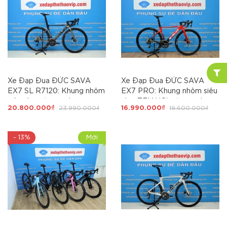
105 R7120 Japan via
SHIMANO 105 R7100. Tay
2x12(24S) . SAN PHẲNG
đề lắc Empire Pro carbon
MỌI GIỚI HẠN
2x12(24s), Phanh đĩa full
dầu IPRO . SAN PHẲNG
MỌI GIỚI HẠN
Xe Đạp Đua ĐỨC SAVA
Xe Đạp Đua ĐỨC SAVA
EX7 SL R7120: Khung nhôm
EX7 PRO: Khung nhôm siêu
siêu nhẹ, càng carbon
nhẹ, TEM UCI, càng carbon
20.800.000₫
23.990.000₫
16.990.000₫
19.600.000₫
TORAY T800 cao cấp, 4
TORAY T800 cao cấp, 3
món Shimano 105 R7120 via
món Shimano 105R7000 via
Japan.
Japan. SAN PHẲNG MỌI
- 13%
Mới
GIỚI HẠN