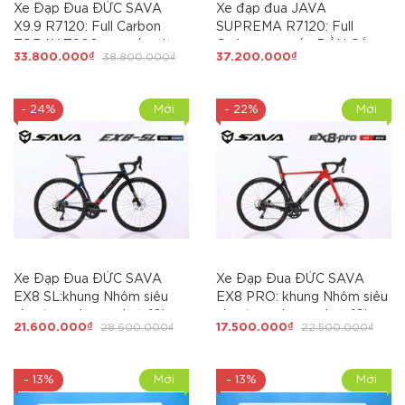
Xe Đạp Đua ĐỨC SAVA
Xe đạp đua JAVA
X9.9 R7120: Full Carbon
SUPREMA R7120: Full
TORAY T800 cao cấp, dàn
Carbon cao cấp ĐẦU CÁ
33.800.000₫
38.800.000₫
37.200.000₫
đầu Cá Mập, tem UCI, full
MẬP + Full group SHIMANO
SHIMANO105 R7120 Japan
105 R7120 japan 24 tốc độ,
via. Tạo lên kỷ lục mới
lốp 700x28c, Bản TỐI CAO
- 24%
Mới
- 22%
Mới
xe đạp đua Italy
Xe Đạp Đua ĐỨC SAVA
Xe Đạp Đua ĐỨC SAVA
EX8 SL:khung Nhôm siêu
EX8 PRO: khung Nhôm siêu
nhẹ, trọng lượng dưới 10kg,
nhẹ, trọng lượng dưới 10kg,
21.600.000₫
28.600.000₫
17.500.000₫
22.500.000₫
càng Carbon Toray T800
càng Carbon Toray T800
cao cấp. Dàn đầu Carbon
cao cấp. Dàn đầu Carbon
Toray đúc liền khối, Tem
Toray đúc liền khối, Tem
- 13%
Mới
- 13%
Mới
UCI, Groupset SHIMANO
UCI, gạt đĩa/gạt líp