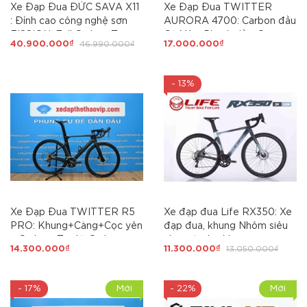
Xe Đạp Đua ĐỨC SAVA X11
Xe Đạp Đua TWITTER
: Đỉnh cao công nghệ sơn
AURORA 4700: Carbon đầu
FISSION, Full Carbon Toray
Cá Mập, Phanh dầu, Group
40.900.000₫
46.990.000₫
17.000.000₫
Series cao cấp, tem UCI,
SHIMANO Tiagra 2x10 tốc
dàn đầu Cá Mập, full
độ 3 món, Lốp700x25C
SHIMANO105 R7120 Japan
- 13%
via. SỞ HỮU SAVA X11 LÀ
SỞ HỮU SỰ ĐẲNG CẤP
Xe Đạp Đua TWITTER R5
Xe đạp đua Life RX350: Xe
PRO: Khung+Càng+Cọc yên
đạp đua, khung Nhôm siêu
= Carbon, Tay lái Carbon
nhẹ, cáp âm khung.
14.300.000₫
11.300.000₫
13.050.000₫
Đầu cá mập, Group
Groupset L-Twoo R7 - Tay
RETROSPEC 2x12 tốc độ,
đề lắc 2x10 tốc độ, Hot
full Phanh đĩa dầu. Đã Ngon
nhất 2025
- 17%
Mới
- 22%
Mới
còn RẺ