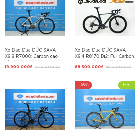
Xe Đạp Đua ĐỨC SAVA
Xe Đạp Đua ĐỨC SAVA
X9.8 R7000: Carbon cao
X9.4 R8170 Di2: Full Carbon
cấp TORAY T800 tem UCI,
cao cấp TORAY T800 tem
19.900.000₫
24.000.000₫
68.500.000₫
88.000.000₫
Shimano 105-R7000 22 tốc
UCI, Group Điện SHIMANO
độ, trục rỗng, líp thả, phanh
ULtegra R8170 Di2 Japan
đĩa dầu, lốp Continental
2x12 tốc độ, lốp Continental
- 16%
Mới
Ultrasport 700x25C. PHÁ
Ultrasport 700x25C. Cấu
ĐẢO THỊ TRƯỜNG
hình điện tử QUÁ KHỦNG -
Giá quá TỐT