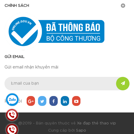
CHÍNH SÁCH
GỬI EMAIL
Gửi email nhận khuyến mãi
Kết nối
@2019 - Bản quyền thuộc về
Xe đạp thể thao vip
Cung cấp bởi
Sapo