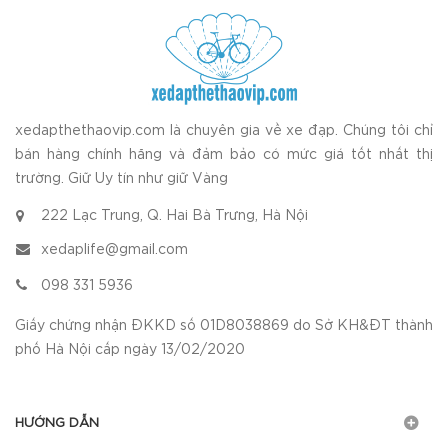
xedapthethaovip.com là chuyên gia về xe đạp. Chúng tôi chỉ
bán hàng chính hãng và đảm bảo có mức giá tốt nhất thị
trường. Giữ Uy tín như giữ Vàng
222 Lạc Trung, Q. Hai Bà Trưng, Hà Nội
xedaplife@gmail.com
098 331 5936
Giấy chứng nhận ĐKKD số 01D8038869 do Sở KH&ĐT thành
phố Hà Nội cấp ngày 13/02/2020
HƯỚNG DẪN