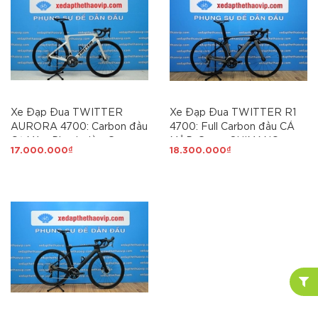
Xe Đạp Đua TWITTER
Xe Đạp Đua TWITTER R1
AURORA 4700: Carbon đầu
4700: Full Carbon đầu CÁ
Cá Mập, Phanh dầu, Group
MẬP, Group SHIMANO
17.000.000₫
18.300.000₫
SHIMANO Tiagra 2x10 tốc
Tiagra 4700 2x10 tốc độ,
độ 3 món, Lốp700x25C
Phanh V, Vành Carbon 3cm.
Lốp Innova Pro 700x25C