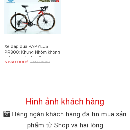
Xe đạp đua PAPYLUS
PR800: Khung Nhôm không
mối hàn, cáp âm, Group
6.630.000₫
7.650.000₫
SHIMANO 14 tốc độ tay đề
lắc, phanh đĩa, Lốp
700x28c, Xe Nhôm Giá tốt
nhất
Hình ảnh khách hàng
Hàng ngàn khách hàng đã tin mua sản
phẩm từ Shop và hài lòng