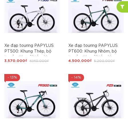
Xe đạp touring PAPYLUS
Xe đạp touring PAPYLUS
PT500: Khung Thép, bộ
PT600: Khung Nhôm, bộ
truyền động 21 tốc độ,
truyền động 21 tốc độ,
3.570.000₫
4.140.000₫
4.500.000₫
5.200.000₫
phanh đĩa, Giá bình dân
phanh đĩa, HÓT NHẤT
- 13%
- 14%