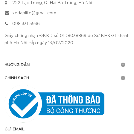
222 Lạc Trung, Q. Hai Bà Trưng, Hà Nội
xedaplife@gmail.com
098 331 5936
Giấy chứng nhận ĐKKD số 01D8038869 do Sở KH&ĐT thành
phố Hà Nội cấp ngày 13/02/2020
HƯỚNG DẪN
CHÍNH SÁCH
GỬI EMAIL