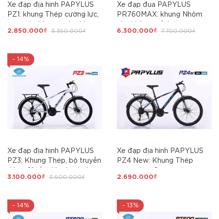
Xe đạp địa hình PAPYLUS
Xe đạp đua PAPYLUS
PZ1: khung Thép cường lực,
PR760MAX: khung Nhôm
sơn tĩnh điện, cáp âm khung,
nhẹ không mối hàn.
2.850.000₫
3.350.000₫
6.300.000₫
7.700.000₫
Bánh 24, Ngon - Rẻ cho học
Groupset SENSAH R7 tay
sinh cấp 2
đề lắc. Phanh đĩa. Líp thả.
Cối nổ - Siêu Hot 2026
- 14%
Xe đạp địa hình PAPYLUS
Xe đạp địa hình PAPYLUS
PZ3: Khung Thép, bộ truyền
PZ4 New: Khung Thép
động 21 tốc độ, phanh đĩa,
cường lực. Groupset
3.100.000₫
3.600.000₫
2.690.000₫
Bánh 24, Ngon - Rẻ cho học
SHIMING 3x7 tốc độ. Phanh
sinh cấp 2
đĩa cơ, Bánh 26, Ngon - Rẻ
- 14%
- 13%