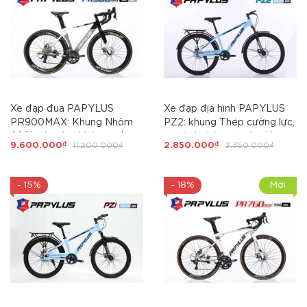
Xe đạp đua PAPYLUS
Xe đạp địa hình PAPYLUS
PR900MAX: Khung Nhôm
PZ2: khung Thép cường lực,
6061 siêu nhẹ, không mối
sơn tĩnh điện, cáp âm khung,
9.600.000₫
11.200.000₫
2.850.000₫
3.350.000₫
hàn, thiết kế khí động học.
Bánh 26, Ngon - Rẻ cho học
Groupset L-TWOO R5 tay
sinh cấp 2
đề lắc, trục rỗng, líp thả,
- 15%
- 18%
Mới
moayer cối nổ, Xe Nhôm Giá
tốt nhất 2026