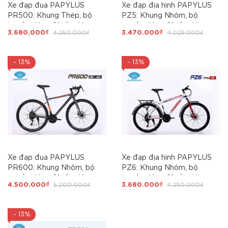
Xe đạp đua PAPYLUS
Xe đạp địa hình PAPYLUS
PR500: Khung Thép, bộ
PZ5: Khung Nhôm, bộ
truyền động 21 tốc độ,
truyền động 21 tốc độ,
3.680.000₫
4.250.000₫
3.470.000₫
4.025.000₫
phanh đĩa, GIÁ RẺ bán chạy
phanh đĩa, Bánh 24, Quá
NHẤT
CHẤT cho học sinh cấp 2
- 13%
- 13%
Xe đạp đua PAPYLUS
Xe đạp địa hình PAPYLUS
PR600: Khung Nhôm, bộ
PZ6: Khung Nhôm, bộ
truyền động 21 tốc độ,
truyền động 21 tốc độ,
4.500.000₫
5.200.000₫
3.680.000₫
4.250.000₫
phanh đĩa, Ngon - Rẻ bán
phanh đĩa, Bánh 26, Ngon -
chạy NHẤT
Rẻ - Đẹp dùng Thể thao
- 13%