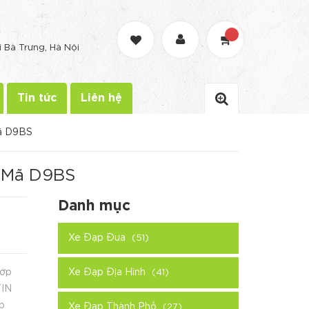
G
i Bà Trưng, Hà Nội
Tin tức
Liên hệ
Mã D9BS
- Mã D9BS
Danh mục
Xe Đạp Đua
(51)
lớp
Xe Đạp Địa Hình
(41)
TIN
p
Xe Đạp Thành Phố
(27)