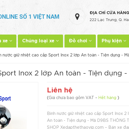
ĐỊA CHỈ CỬA HÀN
ONLINE SỐ 1 VIỆT NAM
222 Lạc Trung, Q. Ha
u xe
Chủng loại xe
Đồ chơi
Phụ kiện
h nước giữ nhiệt cao cấp Sport Inox 2 lớp An toàn - Tiện dụng - 
Sport Inox 2 lớp An toàn - Tiện dụng 
Liên hệ
(
Giá chưa bao gồm VAT
-
Hết hàng
)
Bình nước giữ nhiệt cao cấp Sport Inox 2 
An toàn - Tiện dụng - Mã D9BS THÔNG 
SHOP Xedapthethaovip.com – Bán xe đạ