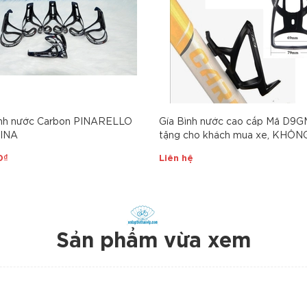
nh nước Carbon PINARELLO
Gía Bình nước cao cấp Mã D9G
INA
tặng cho khách mua xe, KHÔN
0₫
Liên hệ
Sản phẩm vừa xem