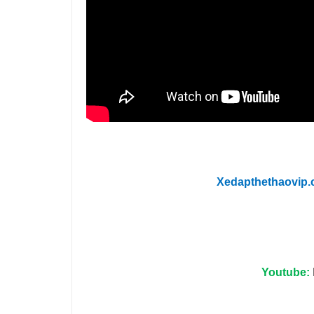
Xedapthethaovip
Youtube: