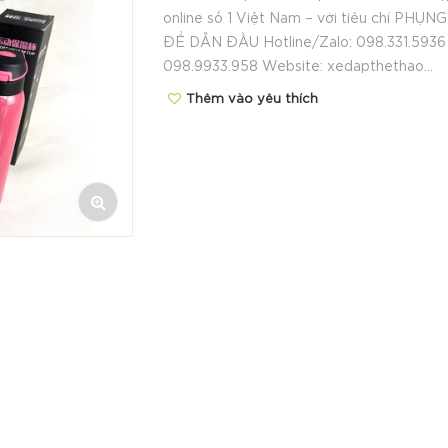
online số 1 Việt Nam – với tiêu chí PHỤN
ĐỂ DẪN ĐẦU Hotline/Zalo: 098.331.5936
098.9933.958 Website: xedapthethao...
Thêm vào yêu thích