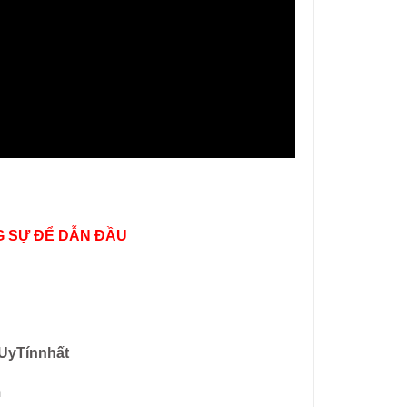
 SỰ ĐỂ DẪN ĐẦU
UyTínnhất
m