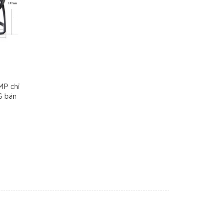
MP chỉ
G bán