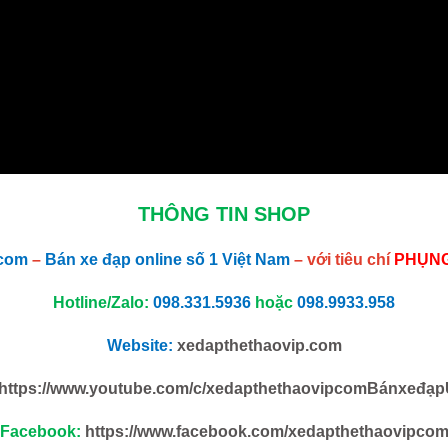
THÔNG TIN SHOP
.com
–
Bán xe đạp online số 1 Việt Nam
– với tiêu chí
PHỤNG
Hotline/Zalo:
098.331.5936
hoặc
098.9933.958
Website:
xedapthethaovip.com
https://www.youtube.com/c/xedapthethaovipcomBánxeđạp
Facebook:
https://www.facebook.com/xedapthethaovipco