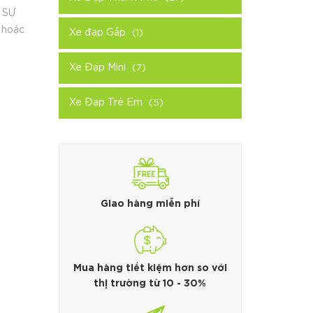
G SỰ
 hoặc
Xe đạp Gấp
(1)
Xe Đạp Mini
(7)
Xe Đạp Trẻ Em
(5)
Giao hàng miễn phí
Mua hàng tiết kiệm hơn so với
thị trường từ 10 - 30%