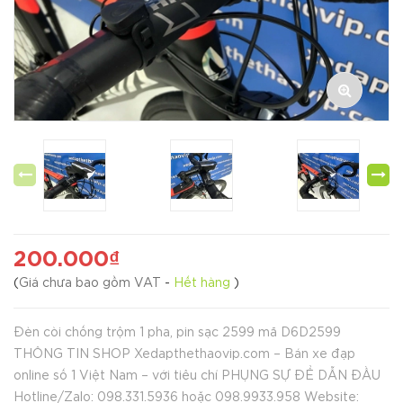
200.000₫
(
Giá chưa bao gồm VAT
-
Hết hàng
)
Đèn còi chống trộm 1 pha, pin sạc 2599 mã D6D2599
THÔNG TIN SHOP Xedapthethaovip.com – Bán xe đạp
online số 1 Việt Nam – với tiêu chí PHỤNG SỰ ĐỂ DẪN ĐẦU
Hotline/Zalo: 098.331.5936 hoặc 098.9933.958 Website: