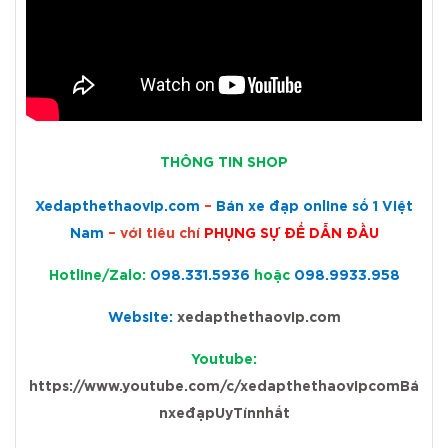
THÔNG TIN SHOP
Xedapthethaovip.com
–
Bán xe đạp online số 1 Việt
Nam
– với tiêu chí
PHỤNG SỰ ĐỂ DẪN ĐẦU
Hotline/Zalo:
098.331.5936
hoặc
098.9933.958
Website:
xedapthethaovip.com
Youtube:
https://www.youtube.com/c/xedapthethaovipcomBá
nxeđạpUyTínnhất