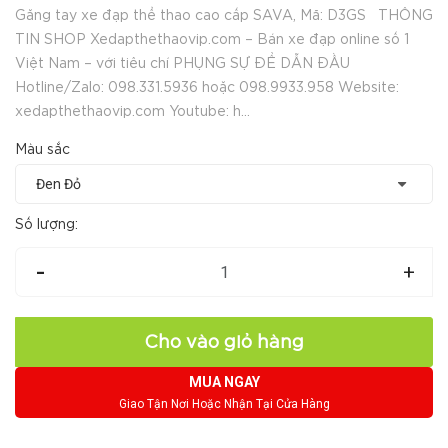
Găng tay xe đạp thể thao cao cấp SAVA, Mã: D3GS THÔNG
TIN SHOP Xedapthethaovip.com – Bán xe đạp online số 1
Việt Nam – với tiêu chí PHỤNG SỰ ĐỂ DẪN ĐẦU
Hotline/Zalo: 098.331.5936 hoặc 098.9933.958 Website:
xedapthethaovip.com Youtube: h...
Màu sắc
Số lượng:
-
+
Cho vào giỏ hàng
MUA NGAY
Giao Tận Nơi Hoặc Nhận Tại Cửa Hàng