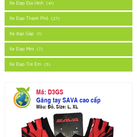
Xe Đạp Địa Hình
(41)
Xe Đạp Thành Phố
(27)
Xe đạp Gấp
(1)
Xe Đạp Mini
(7)
Xe Đạp Trẻ Em
(5)