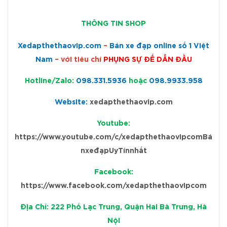
THÔNG TIN SHOP
Xedapthethaovip.com
–
Bán xe đạp online số 1 Việt
Nam
– với tiêu chí
PHỤNG SỰ ĐỂ DẪN ĐẦU
Hotline/Zalo:
098.331.5936
hoặc
098.9933.958
Website:
xedapthethaovip.com
Youtube:
https://www.youtube.com/c/xedapthethaovipcomBá
nxeđạpUyTínnhất
Facebook:
https://www.facebook.com/xedapthethaovipcom
Địa Chỉ: 222 Phố Lạc Trung, Quận Hai Bà Trưng, Hà
Nội