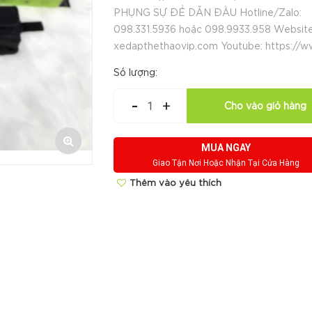
PHỤNG SỰ ĐỂ DẪN ĐẦU Hotline/Zalo:
098.331.5936 hoặc 098.9933.958 Website
xedapthethaovip.com Youtube: https://ww
Số lượng:
-
+
Cho vào giỏ hàng
MUA NGAY
Giao Tận Nơi Hoặc Nhận Tại Cửa Hàng
Thêm vào yêu thích