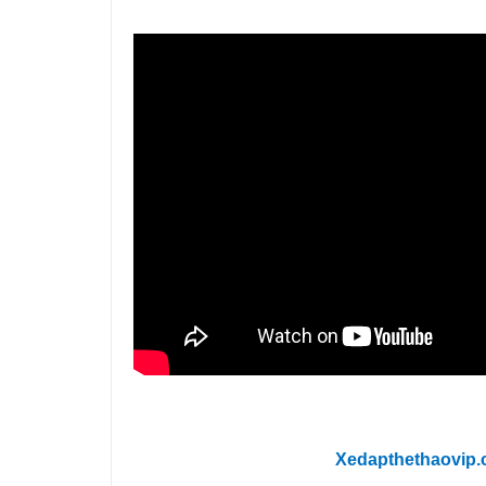
Xedapthethaovip