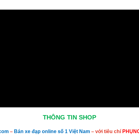
THÔNG TIN SHOP
.com
–
Bán xe đạp online số 1 Việt Nam
– với tiêu chí
PHỤNG