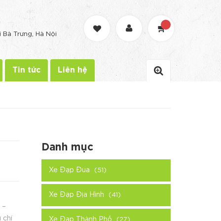
G
i Bà Trưng, Hà Nội
Tin tức
Liên hệ
Danh mục
Xe Đạp Đua
(51)
Xe Đạp Địa Hình
(41)
 –
 chí
Xe Đạp Thành Phố
(27)