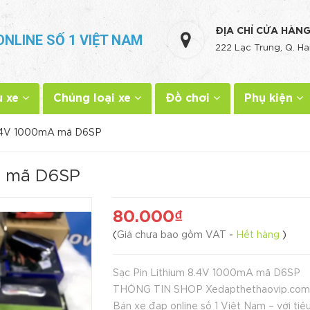
ĐỊA CHỈ CỬA HÀN
ONLINE SỐ 1 VIỆT NAM
222 Lạc Trung, Q. Ha
u xe
Chủng loại xe
Đồ chơi
Phụ kiện
8.4V 1000mA mã D6SP
A mã D6SP
80.000₫
(
Giá chưa bao gồm VAT
-
Hết hàng
)
Sạc Pin Lithium 8.4V 1000mA mã D6SP
THÔNG TIN SHOP Xedapthethaovip.com
Bán xe đạp online số 1 Việt Nam – với tiêu