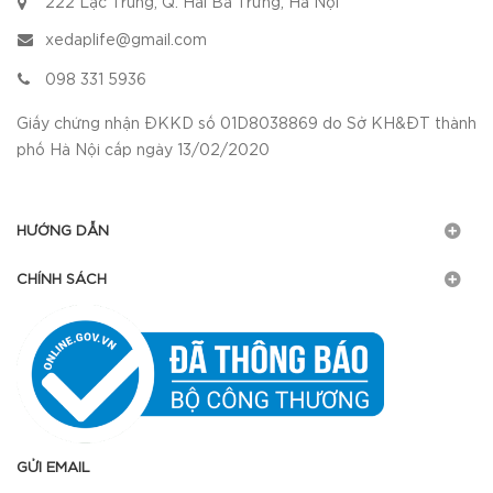
222 Lạc Trung, Q. Hai Bà Trưng, Hà Nội
xedaplife@gmail.com
098 331 5936
Giấy chứng nhận ĐKKD số 01D8038869 do Sở KH&ĐT thành
phố Hà Nội cấp ngày 13/02/2020
HƯỚNG DẪN
CHÍNH SÁCH
GỬI EMAIL