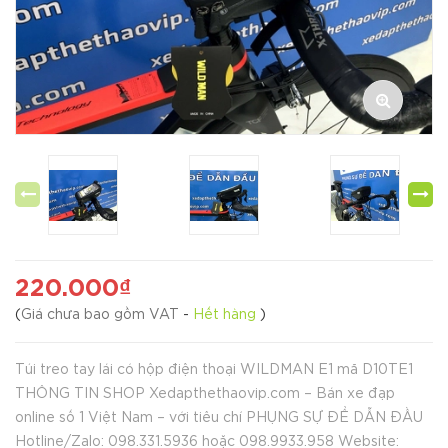
220.000₫
(
Giá chưa bao gồm VAT
-
Hết hàng
)
Túi treo tay lái có hộp điện thoại WILDMAN E1 mã D10TE1
THÔNG TIN SHOP Xedapthethaovip.com – Bán xe đạp
online số 1 Việt Nam – với tiêu chí PHỤNG SỰ ĐỂ DẪN ĐẦU
Hotline/Zalo: 098.331.5936 hoặc 098.9933.958 Website: