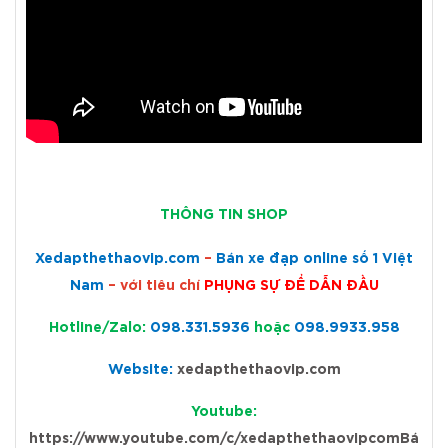
THÔNG TIN SHOP
Xedapthethaovip.com
–
Bán xe đạp online số 1 Việt
Nam
– với tiêu chí
PHỤNG SỰ ĐỂ DẪN ĐẦU
Hotline/Zalo:
098.331.5936
hoặc
098.9933.958
Website:
xedapthethaovip.com
Youtube:
https://www.youtube.com/c/xedapthethaovipcomBá