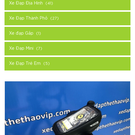
Xe Đạp Địa Hình
(41)
Xe Đạp Thành Phố
(27)
Xe đạp Gấp
(1)
Xe Đạp Mini
(7)
Xe Đạp Trẻ Em
(5)