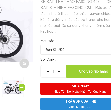
XE ĐẠP THỂ THAO FASCINO 423 X
ĐẠP ĐỊA HÌNH FASCINO 423 – Mẫu xe 
địa hình thể thao nhập khẩu nguyên chiếc,
kế năng động, màu sắc trẻ trung, phù hợp
mọi lứa tuổi. Xe sử dụng khung nhôm siêu 
kết hợp ...
Màu sắc
Số lượng:
-
+
Cho vào giỏ hàng
MUA NGAY
Giao Tận Nơi Hoặc Nhận Tại Cửa Hàng
TRẢ GÓP QUA THẺ
Visa, Master, JCB