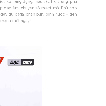
iết kế năng động, màu sắc trẻ trung, phù
iúp đạp êm, chuyển số mượt mà. Phù hợp
đầy đủ baga, chắn bùn, bình nước – tiện
 mạnh mỗi ngày!