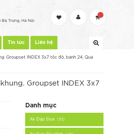
G
i Bà Trưng, Hà Nội
Tin tức
Liên hệ
ng. Groupset INDEX 3x7 tốc độ, bánh 24, Quá
 khung. Groupset INDEX 3x7
Danh mục
Xe Đạp Đua
(51)