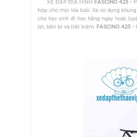
XE ĐẠP ĐỊA HÌNH
FASCINO 423
– M
hợp cho mọi lứa tuổi. Xe sử dụng khun
cho học sinh đi học hằng ngày hoặc luy
lợi, bền bỉ và tiết kiệm.
FASCINO 423
– 