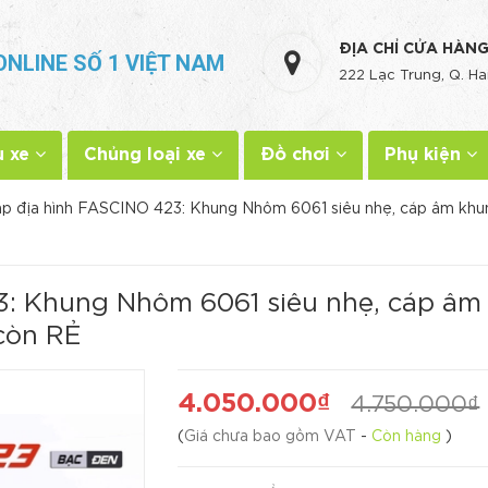
ĐỊA CHỈ CỬA HÀN
ONLINE SỐ 1 VIỆT NAM
222 Lạc Trung, Q. Ha
u xe
Chủng loại xe
Đồ chơi
Phụ kiện
p địa hình FASCINO 423: Khung Nhôm 6061 siêu nhẹ, cáp âm khu
3: Khung Nhôm 6061 siêu nhẹ, cáp âm
còn RẺ
4.050.000₫
4.750.000₫
(
Giá chưa bao gồm VAT
-
Còn hàng
)