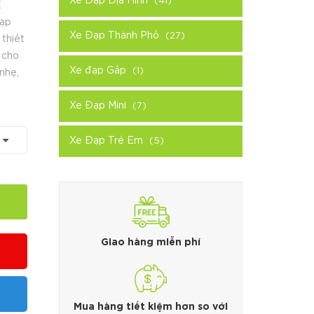
Xe Đạp Địa Hình
(41)
E
đạp
Xe Đạp Thành Phố
(27)
 thiết
 cho
Xe đạp Gấp
(1)
nhẹ,
Xe Đạp Mini
(7)
Xe Đạp Trẻ Em
(5)
Giao hàng miễn phí
Mua hàng tiết kiệm hơn so với