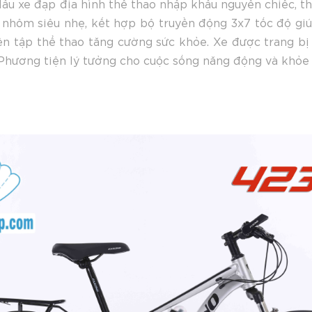
ẫu xe đạp địa hình thể thao nhập khẩu nguyên chiếc, th
g nhôm siêu nhẹ, kết hợp bộ truyền động 3x7 tốc độ g
ện tập thể thao tăng cường sức khỏe. Xe được trang bị 
Phương tiện lý tưởng cho cuộc sống năng động và khỏe