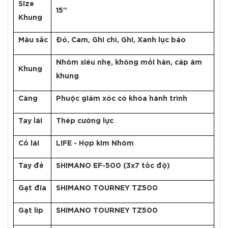
Size
15''
Khung
Màu sắc
Đỏ, Cam, Ghi chì, Ghi, Xanh lục bảo
Nhôm siêu nhẹ, không mối hàn, cáp âm
Khung
khung
Càng
Phuộc giảm xóc có khóa hành trình
Tay lái
Thép cường lực
Cổ lái
LIFE - Hợp kim Nhôm
Tay đề
SHIMANO EF-500 (3x7 tốc độ)
Gạt đĩa
SHIMANO TOURNEY TZ500
Gạt líp
SHIMANO TOURNEY TZ500