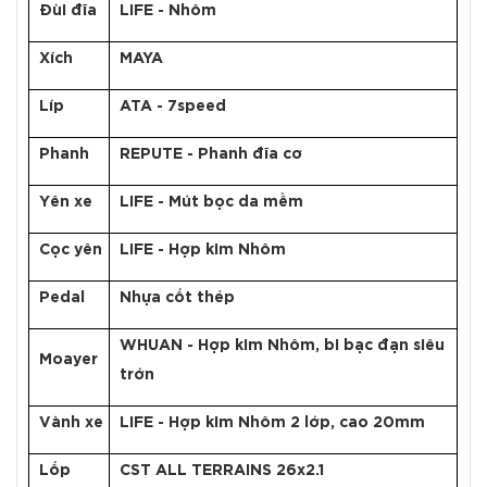
Đùi đĩa
LIFE - Nhôm
Xích
MAYA
Líp
ATA - 7speed
Phanh
REPUTE - Phanh đĩa cơ
Yên xe
LIFE - Mút bọc da mềm
Cọc yên
LIFE - Hợp kim Nhôm
Pedal
Nhựa cốt thép
WHUAN - Hợp kim Nhôm, bi bạc đạn siêu
Moayer
trớn
Vành xe
LIFE - Hợp kim Nhôm 2 lớp, cao 20mm
Lốp
CST ALL TERRAINS 26x2.1