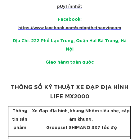
pUyTínnhất
Facebook:
https://www.facebook.com/xedapthethaovipcom
Địa Chỉ: 222 Phố Lạc Trung, Quận Hai Bà Trưng, Hà
Nội
Giao hàng toàn quốc
THÔNG SỐ KỸ THUẬT XE ĐẠP ĐỊA HÌNH
LIFE MX2000
Thông
Xe đạp địa hình, khung Nhôm siêu nhẹ, cáp
tin sản
âm khung.
phẩm
Groupset SHIMANO 3X7 tốc độ