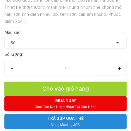
MX1000 được hãng xe đạp Life mới cho ra mắt thị trường.
Thiết kế thời thượng mạnh mẽ Khung Nhôm nhẹ không mối
hàn, sơn tĩnh điện nhiều lớp, tem sơn, cáp âm khung. Phuộc
giảm xóc,...
Màu sắc
Số lượng:
-
+
Cho vào giỏ hàng
MUA NGAY
Giao Tận Nơi Hoặc Nhận Tại Cửa Hàng
TRẢ GÓP QUA THẺ
Visa, Master, JCB