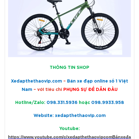
THÔNG TIN SHOP
Xedapthethaovip.com
–
Bán xe đạp online số 1 Việt
Nam
– với tiêu chí
PHỤNG SỰ ĐỂ DẪN ĐẦU
Hotline/Zalo:
098.331.5936
hoặc
098.9933.958
Website: xedapthethaovip.com
Youtube:
https://www.youtube.com/c/xedapthethaovipcomBánxeđạ