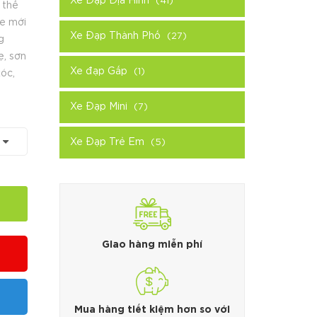
Xe Đạp Địa Hình
(41)
 thể
e mới
Xe Đạp Thành Phố
(27)
g
, sơn
Xe đạp Gấp
(1)
xóc,
Xe Đạp Mini
(7)
Xe Đạp Trẻ Em
(5)
Giao hàng miễn phí
Mua hàng tiết kiệm hơn so với