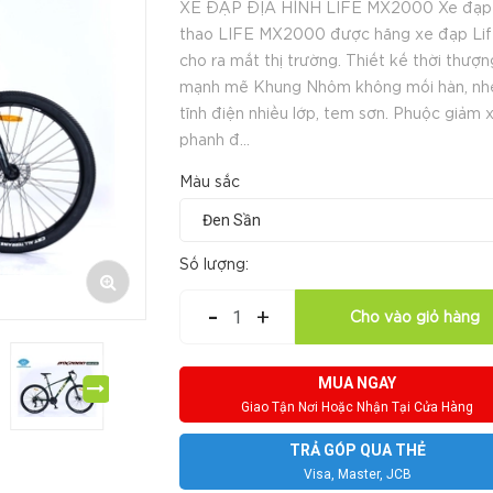
XE ĐẠP ĐỊA HÌNH LIFE MX2000 Xe đạp
thao LIFE MX2000 được hãng xe đạp Lif
cho ra mắt thị trường. Thiết kế thời thượn
mạnh mẽ Khung Nhôm không mối hàn, nhẹ
tĩnh điện nhiều lớp, tem sơn. Phuộc giảm 
phanh đ...
Màu sắc
Số lượng:
-
+
Cho vào giỏ hàng
MUA NGAY
Giao Tận Nơi Hoặc Nhận Tại Cửa Hàng
TRẢ GÓP QUA THẺ
Visa, Master, JCB