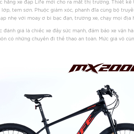
 hãng xe đạp Life mới cho ra mắt thị trường. Thiết 
u lớp, tem sơn. Phuộc giảm xóc, phanh đĩa cùng bộ truy
ạp nhẹ với moay ơ bi bạc đạn, trường xe, chạy mọi địa 
 đánh giá là chiếc xe đầy sức mạnh, đảm bảo xe vận hà
uôn có những chuyến đi thể thao an toàn. Mức giá vô cùn