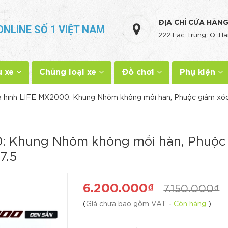
ĐỊA CHỈ CỬA HÀN
ONLINE SỐ 1 VIỆT NAM
222 Lạc Trung, Q. Ha
u xe
Chủng loại xe
Đồ chơi
Phụ kiện
a hình LIFE MX2000: Khung Nhôm không mối hàn, Phuộc giảm xóc
0: Khung Nhôm không mối hàn, Phuộc 
7.5
6.200.000₫
7.150.000₫
(
Giá chưa bao gồm VAT
-
Còn hàng
)