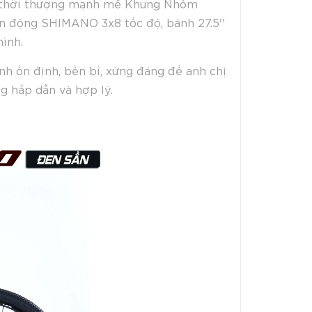
kế thời thượng mạnh mẽ Khung Nhôm
ền động SHIMANO 3x8 tốc độ, bánh 27.5''
hình.
nh ổn định, bền bỉ, xứng đáng để anh chị
g hấp dẫn và hợp lý.