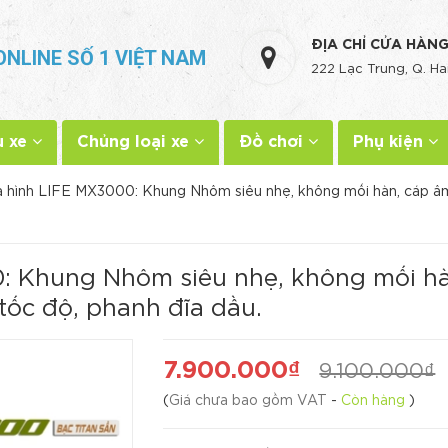
ĐỊA CHỈ CỬA HÀN
ONLINE SỐ 1 VIỆT NAM
222 Lạc Trung, Q. Ha
u xe
Chủng loại xe
Đồ chơi
Phụ kiện
a hình LIFE MX3000: Khung Nhôm siêu nhẹ, không mối hàn, cá
0: Khung Nhôm siêu nhẹ, không mối h
c độ, phanh đĩa dầu.
7.900.000₫
9.100.000₫
(
Giá chưa bao gồm VAT
-
Còn hàng
)