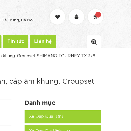
G
i Bà Trưng, Hà Nội
Tin tức
Liên hệ
p âm khung. Groupset SHIMANO TOURNEY TX 3x8
àn, cáp âm khung. Groupset
Danh mục
Xe Đạp Đua
(51)