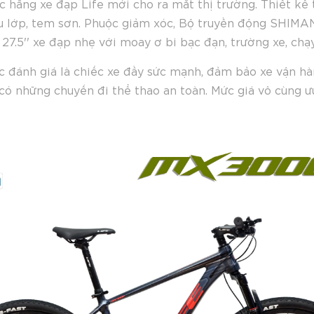
 hãng xe đạp Life mới cho ra mắt thị trường. Thiết 
iều lớp, tem sơn. Phuộc giảm xóc, Bộ truyền động SHIM
27.5'' xe đạp nhẹ với moay ơ bi bạc đạn, trường xe, chạ
 đánh giá là chiếc xe đầy sức mạnh, đảm bảo xe vận hà
có những chuyến đi thể thao an toàn. Mức giá vô cùng ưu