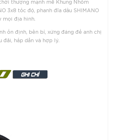
kế thời thượng mạnh mẽ Khung Nhôm
ANO 3x8 tốc độ, phanh đĩa dầu SHIMANO
y mọi địa hình.
nh ổn định, bền bỉ, xứng đáng để anh chị
 đãi, hấp dẫn và hợp lý.