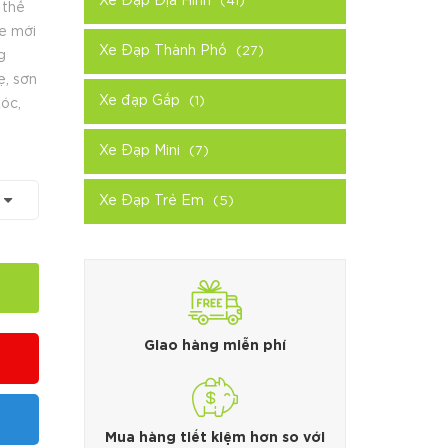
Xe Đạp Địa Hình
(41)
 thể
e mới
Xe Đạp Thành Phố
(27)
g
, sơn
Xe đạp Gấp
(1)
xóc,
Xe Đạp Mini
(7)
Xe Đạp Trẻ Em
(5)
Giao hàng miễn phí
Mua hàng tiết kiệm hơn so với