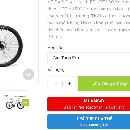
XE ĐẠP ĐỊA HÌNH LIFE MX3000 Xe đạp
thao LIFE MX3000 được hãng xe đạp Lif
cho ra mắt thị trường. Thiết kế thời thượn
mạnh mẽ Khung Nhôm không mối hàn, nhẹ
tĩnh điện nhiều lớp, tem sơn. Phuộc giảm 
Bộ truy...
Màu sắc
Số lượng:
-
+
Cho vào giỏ hàng
MUA NGAY
Giao Tận Nơi Hoặc Nhận Tại Cửa Hàng
TRẢ GÓP QUA THẺ
Visa, Master, JCB