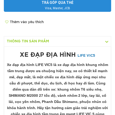
TRẢ GÓP QUA THẺ
Visa, Master, JCB
Thêm vào yêu thích
THÔNG TIN SẢN PHẨM
XE ĐẠP ĐỊA HÌNH
LIFE VIC5
Xe đạp địa hình LIFE VIC5 là xe đạp địa hình khung nhôm
tầm trung được ưa chuộng hiện nay, xe có thiết kế mạnh
mẽ, đẹp mắt, là một chiếc xe địa hình đáp ứng mọi nhu
cầu đi phượt, thể dục, du lịch, đi học hay đi làm. Cùng
điểm qua dàn đồ trên xe: khung nhôm T6 siêu nhẹ,
SHIMANO M2000 27 tốc độ, vành nhôm 2 lớp, tay lái, cổ
lái, cọc yên nhôm, Phanh Dầu Shimano, phuộc nhún có
khóa hành trình. Hãy tận hưởng cảm giác trải nghiệm với
chiếc xe địa hình tầm trung êm mượt LIFE VIC 5 cùng