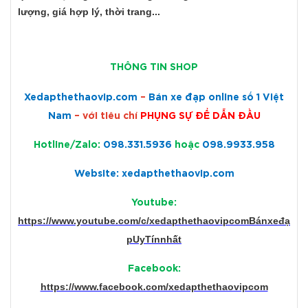
lượng, giá hợp lý, thời trang...
THÔNG TIN SHOP
Xedapthethaovip.com
–
Bán xe đạp online số 1 Việt
Nam
– với tiêu chí
PHỤNG SỰ ĐỂ DẪN ĐẦU
Hotline/Zalo:
098.331.5936
hoặc
098.9933.958
Website: xedapthethaovip.com
Youtube:
https://www.youtube.com/c/xedapthethaovipcomBánxeđạ
pUyTínnhất
Facebook:
https://www.facebook.com/xedapthethaovipcom