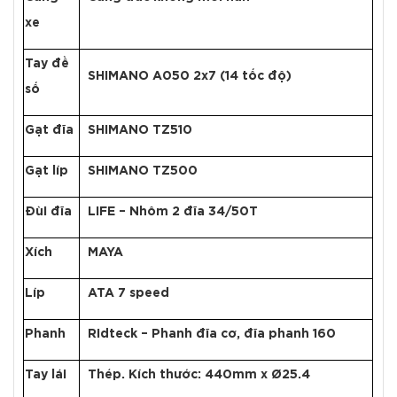
xe
Tay đề
SHIMANO A050 2x7 (14 tốc độ)
số
Gạt đĩa
SHIMANO TZ510
Gạt líp
SHIMANO TZ500
Đùi đĩa
LIFE – Nhôm 2 đĩa 34/50T
Xích
MAYA
Líp
ATA 7 speed
Phanh
Ridteck – Phanh đĩa cơ, đĩa phanh 160
Tay lái
Thép. Kích thước: 440mm x Ø25.4