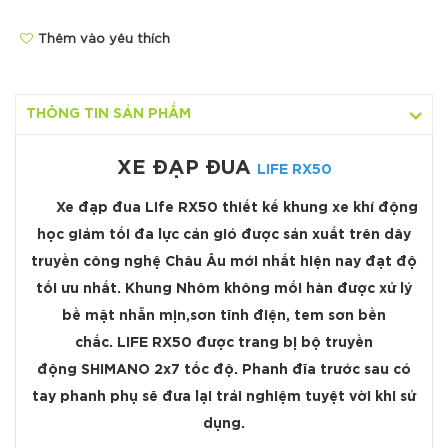
Thêm vào yêu thích
THÔNG TIN SẢN PHẨM
XE ĐẠP ĐUA
LIFE RX50
Xe đạp đua Life RX50 thiết kế khung xe khí động
học giảm tối đa lực cản gió được sản xuất trên dây
truyền công nghệ Châu Âu mới nhất hiện nay đạt độ
tối ưu nhất. Khung Nhôm không mối hàn được xử lý
bề mặt nhẵn mịn,sơn tĩnh điện, tem sơn bền
chắc. LIFE RX50 được trang bị bộ truyền
động SHIMANO 2x7 tốc độ. Phanh đĩa trước sau có
tay phanh phụ sẽ đưa lại trải nghiệm tuyệt vời khi sử
dụng.