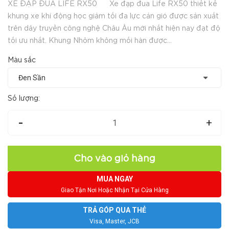
XE ĐẠP ĐUA LIFE RX50 Xe đạp đua Life RX50 thiết kế
khung xe khí động học giảm tối đa lực cản gió được sản xuất
trên dây truyền công nghệ Châu Âu mới nhất hiện nay đạt độ
tối ưu nhất. Khung Nhôm không mối hàn được...
Màu sắc
Số lượng:
-
+
Cho vào giỏ hàng
MUA NGAY
Giao Tận Nơi Hoặc Nhận Tại Cửa Hàng
TRẢ GÓP QUA THẺ
Visa, Master, JCB