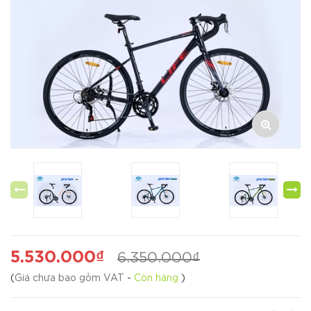
5.530.000₫
6.350.000₫
(
Giá chưa bao gồm VAT
-
Còn hàng
)