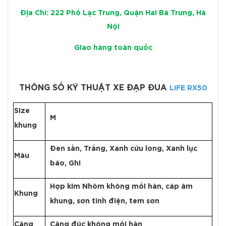
Địa Chỉ: 222 Phố Lạc Trung, Quận Hai Bà Trưng, Hà
Nội
Giao hàng toàn quốc
THÔNG SỐ KỸ THUẬT XE ĐẠP ĐUA
LIFE RX50
Size
M
khung
Đen sần, Trắng, Xanh cửu long, Xanh lục
Màu
bảo, Ghi
Hợp kim Nhôm không mối hàn, cáp âm
Khung
khung, sơn tĩnh điện, tem sơn
Càng
Càng đúc không mối hàn