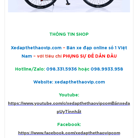
THÔNG TIN SHOP
Xedapthethaovip.com
–
Bán xe đạp online số 1 Việt
Nam
– với tiêu chí
PHỤNG SỰ ĐỂ DẪN ĐẦU
Hotline/Zalo:
098.331.5936
hoặc
098.9933.958
Website: xedapthethaovip.com
Youtube:
https://www.youtube.com/c/xedapthethaovipcomBánxeđạ
pUyTínnhất
Facebook:
https://www.facebook.com/xedapthethaovipcom