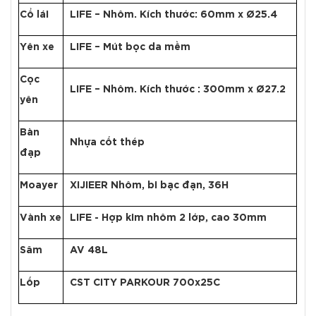
Cổ lái
LIFE – Nhôm. Kích thước: 60mm x Ø25.4
Yên xe
LIFE – Mút bọc da mềm
Cọc
LIFE – Nhôm. Kích thước : 300mm x Ø27.2
yên
Bàn
Nhựa cốt thép
đạp
Moayer
XIJIEER Nhôm, bi bạc đạn, 36H
Vành xe
LIFE - Hợp kim nhôm 2 lớp, cao 30mm
Săm
AV 48L
Lốp
CST CITY PARKOUR 700x25C