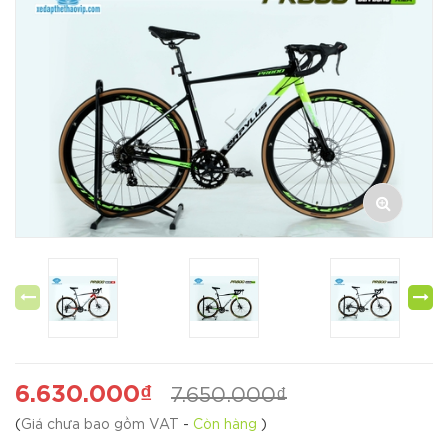
6.630.000₫
7.650.000₫
(
Giá chưa bao gồm VAT
-
Còn hàng
)