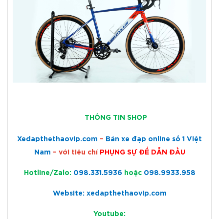
THÔNG TIN SHOP
Xedapthethaovip.com
–
Bán xe đạp online số 1 Việt
Nam
– với tiêu chí
PHỤNG SỰ ĐỂ DẪN ĐẦU
Hotline/Zalo:
098.331.5936
hoặc
098.9933.958
Website: xedapthethaovip.com
Youtube: