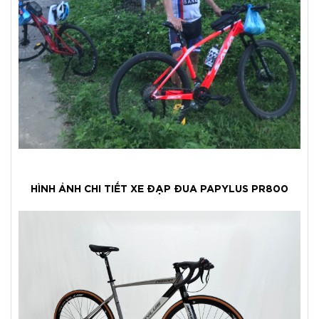
HÌNH ẢNH CHI TIẾT XE ĐẠP ĐUA PAPYLUS PR800