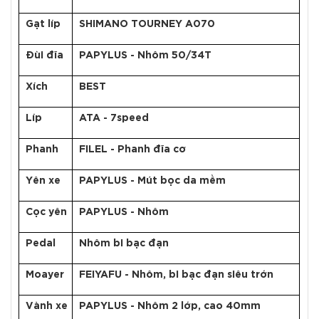
Gạt líp
SHIMANO TOURNEY A070
Đùi đĩa
PAPYLUS - Nhôm 50/34T
Xích
BEST
Líp
ATA - 7speed
Phanh
FILEL - Phanh đĩa cơ
Yên xe
PAPYLUS - Mút bọc da mềm
Cọc yên
PAPYLUS - Nhôm
Pedal
Nhôm bi bạc đạn
Moayer
FEIYAFU - Nhôm, bi bạc đạn siêu trớn
Vành xe
PAPYLUS - Nhôm 2 lớp, cao 40mm