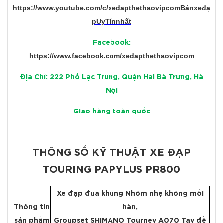
https://www.youtube.com/c/xedapthethaovipcomBánxeđạ
pUyTínnhất
Facebook:
https://www.facebook.com/xedapthethaovipcom
Địa Chỉ: 222 Phố Lạc Trung, Quận Hai Bà Trưng, Hà
Nội
Giao hàng toàn quốc
THÔNG SỐ KỸ THUẬT XE ĐẠP
TOURING PAPYLUS PR800
Xe đạp đua khung Nhôm nhẹ không mối
Thông tin
hàn,
sản phẩm
Groupset SHIMANO Tourney A070 Tay đề