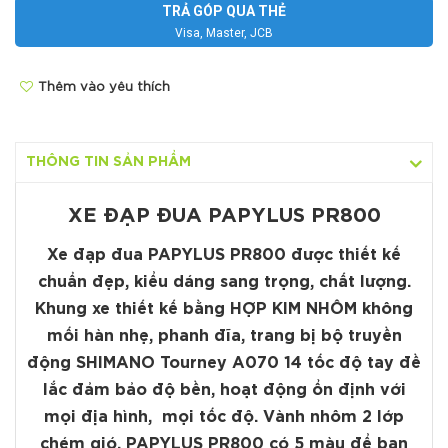
TRẢ GÓP QUA THẺ
Visa, Master, JCB
Thêm vào yêu thích
THÔNG TIN SẢN PHẨM
XE ĐẠP ĐUA PAPYLUS PR800
Xe đạp đua PAPYLUS PR800 được thiết kế
chuẩn đẹp, kiểu dáng sang trọng, chất lượng.
Khung xe thiết kế bằng HỢP KIM NHÔM không
mối hàn nhẹ, phanh đĩa, trang bị bộ truyền
động SHIMANO Tourney A070 14 tốc độ tay đề
lắc đảm bảo độ bền, hoạt động ổn định với
mọi địa hình, mọi tốc độ. Vành nhôm 2 lớp
chém gió. PAPYLUS PR800 có 5 màu để bạn