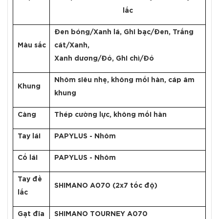
lắc
Đen bóng/Xanh lá, Ghi bạc/Đen, Trắng
Màu sắc
cát/Xanh,
Xanh dương/Đỏ, Ghi chì/Đỏ
Nhôm siêu nhẹ, không mối hàn, cáp âm
Khung
khung
Càng
Thép cường lực, không mối hàn
Tay lái
PAPYLUS - Nhôm
Cổ lái
PAPYLUS - Nhôm
Tay đề
SHIMANO A070 (2x7 tốc độ)
lắc
Gạt đĩa
SHIMANO TOURNEY A070