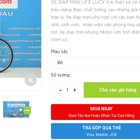
XE ĐẠP MINI LIFE LUCY Với thiết kế nữ t
kiểu dáng đẹp, chất lượng cao nhưng giá 
hợp lý. Xe đạp mini phù hợp với các bạn h
sinh, sinh viên, nhân viên văn phòng hay gi
trợ. Xe đạp mini khung Nhôm sơn tĩnh điệ
chìm có...
Màu sắc
Số lượng:
-
+
Cho vào giỏ hàng
MUA NGAY
Giao Tận Nơi Hoặc Nhận Tại Cửa Hàng
TRẢ GÓP QUA THẺ
Visa, Master, JCB