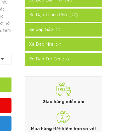
Xe Đạp Địa Hình
(41)
ính,
rất
Xe Đạp Thành Phố
(27)
ọc
ới nội
Xe đạp Gấp
(1)
n, tem
Xe Đạp Mini
(7)
Xe Đạp Trẻ Em
(5)
Giao hàng miễn phí
Mua hàng tiết kiệm hơn so với