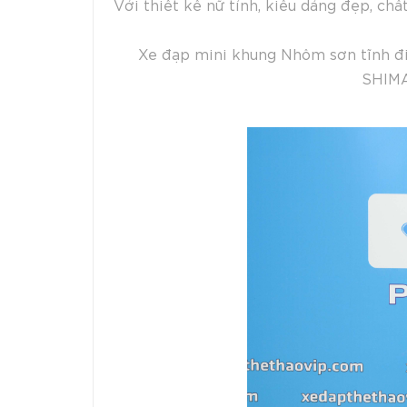
Với thiết kế nữ tính, kiểu dáng đẹp, chấ
Xe đạp mini khung Nhôm sơn tĩnh đi
SHIMA