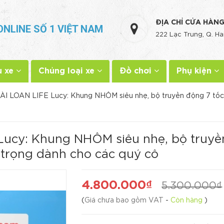
ĐỊA CHỈ CỬA HÀN
ONLINE SỐ 1 VIỆT NAM
222 Lạc Trung, Q. Ha
u xe
Chủng loại xe
Đồ chơi
Phụ kiện
ĐÀI LOAN LIFE Lucy: Khung NHÔM siêu nhẹ, bộ truyền động 7 
Lucy: Khung NHÔM siêu nhẹ, bộ truy
rọng dành cho các quý cô
4.800.000₫
5.300.000₫
(
Giá chưa bao gồm VAT
-
Còn hàng
)