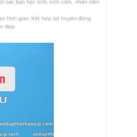
ới các bạn học sinh, sinh viên, nhân viên
o thời gian. Kết hợp bộ truyền động
n đẹp.