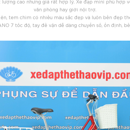
t lượng cao nhưng giá rất hợp lý. Xe đạp mini phù hợp v
văn phòng hay giới nội trợ.
ện, tem chìm có nhiều màu sắc đẹp và luôn bền đẹp the
NO 7 tốc độ, tay đề vặn dễ dàng chuyển số, ổn định, bề