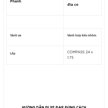
Phanh
đĩa cơ
Vành xe
Vành hợp kim nhôm
COMPASS 24 x
Lốp
1.75
HƯỚNG DẪN ĐI XE ĐẠP ĐÚNG CÁCH