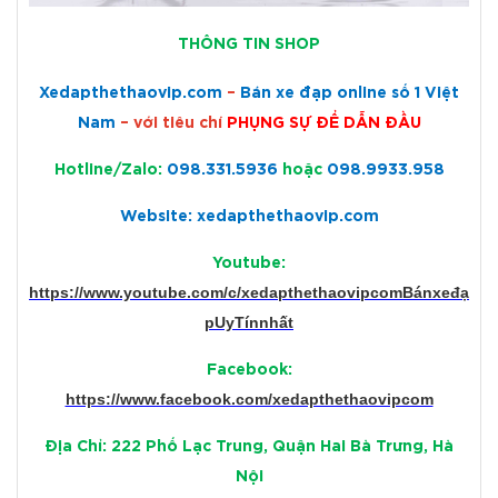
THÔNG TIN SHOP
Xedapthethaovip.com
–
Bán xe đạp online số 1 Việt
Nam
– với tiêu chí
PHỤNG SỰ ĐỂ DẪN ĐẦU
Hotline/Zalo:
098.331.5936
hoặc
098.9933.958
Website: xedapthethaovip.com
Youtube:
https://www.youtube.com/c/xedapthethaovipcomBánxeđạ
pUyTínnhất
Facebook:
https://www.facebook.com/xedapthethaovipcom
Địa Chỉ: 222 Phố Lạc Trung, Quận Hai Bà Trưng, Hà
Nội