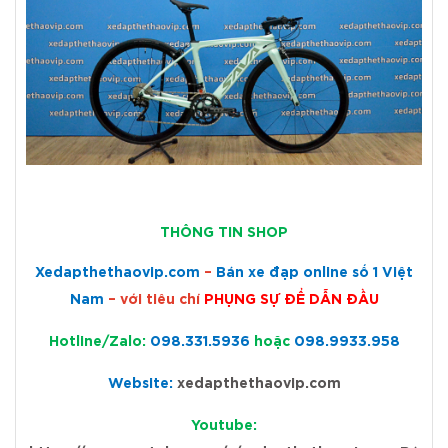
THÔNG TIN SHOP
Xedapthethaovip.com
–
Bán xe đạp online số 1 Việt
Nam
– với tiêu chí
PHỤNG SỰ ĐỂ DẪN ĐẦU
Hotline/Zalo:
098.331.5936
hoặc
098.9933.958
Website:
xedapthethaovip.com
Youtube: