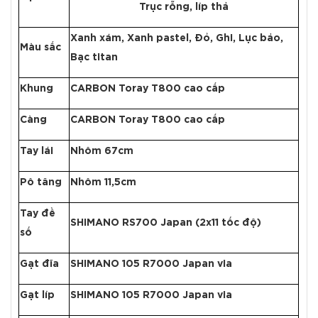
Trục rỗng, líp thả
Xanh xám, Xanh pastel, Đỏ, Ghi, Lục bảo,
Màu sắc
Bạc titan
Khung
CARBON Toray T800 cao cấp
Càng
CARBON Toray T800 cao cấp
Tay lái
Nhôm 67cm
Pô tăng
Nhôm 11,5cm
Tay đề
SHIMANO RS700 Japan (2x11 tốc độ)
số
Gạt đĩa
SHIMANO 105 R7000 Japan via
Gạt líp
SHIMANO 105 R7000 Japan via