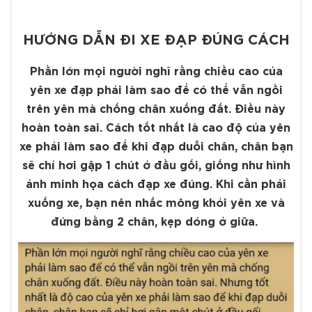
HƯỚNG DẪN ĐI XE ĐẠP ĐÚNG CÁCH
Phần lớn mọi người nghĩ rằng chiều cao của
yên xe đạp phải làm sao để có thể vẫn ngồi
trên yên mà chống chân xuống đất. Điều này
hoàn toàn sai. Cách tốt nhất là cao độ của yên
xe phải làm sao để khi đạp duỗi chân, chân bạn
sẽ chỉ hơi gập 1 chút ở đầu gối, giống như hình
ảnh minh họa cách đạp xe đúng. Khi cần phải
xuống xe, bạn nên nhấc mông khỏi yên xe và
đứng bằng 2 chân, kẹp dóng ở giữa.