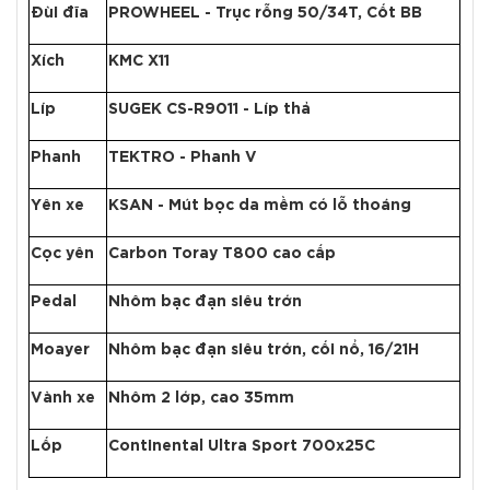
Đùi đĩa
PROWHEEL - Trục rỗng 50/34T, Cốt BB
Xích
KMC X11
Líp
SUGEK CS-R9011 - Líp thả
Phanh
TEKTRO - Phanh V
Yên xe
KSAN - Mút bọc da mềm có lỗ thoáng
Cọc yên
Carbon Toray T800 cao cấp
Pedal
Nhôm bạc đạn siêu trớn
Moayer
Nhôm bạc đạn siêu trớn, cối nổ, 16/21H
Vành xe
Nhôm 2 lớp, cao 35mm
Lốp
Continental Ultra Sport 700x25C