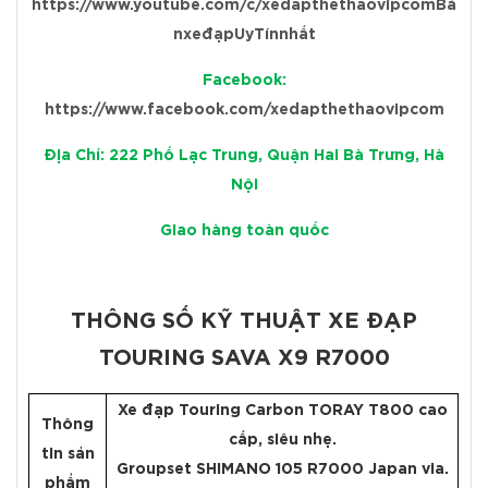
https://www.youtube.com/c/xedapthethaovipcomBá
nxeđạpUyTínnhất
Facebook:
https://www.facebook.com/xedapthethaovipcom
Địa Chỉ: 222 Phố Lạc Trung, Quận Hai Bà Trưng, Hà
Nội
Giao hàng toàn quốc
THÔNG SỐ KỸ THUẬT XE ĐẠP
TOURING SAVA X9 R7000
Xe đạp Touring Carbon TORAY T800 cao
Thông
cấp, siêu nhẹ.
tin sản
Groupset SHIMANO 105 R7000 Japan via.
phẩm