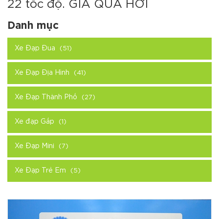
22 tốc độ. GIÁ QUÁ HỜI
Danh mục
Xe Đạp Đua
(51)
Xe Đạp Địa Hình
(41)
Xe Đạp Thành Phố
(27)
Xe đạp Gấp
(1)
Xe Đạp Mini
(7)
Xe Đạp Trẻ Em
(5)