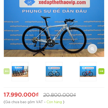
17.990.000₫
20.800.000₫
(
Giá chưa bao gồm VAT
-
Còn hàng
)