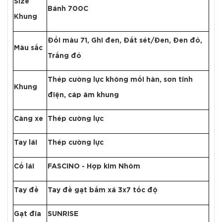
Size
Bánh 700C
Khung
Đổi màu 71, Ghi đen, Đất sét/Đen, Đen đỏ,
Màu sắc
Trắng đỏ
Thép cường lực không mối hàn, sơn tĩnh
Khung
điện, cáp âm khung
Càng xe
Thép cường lực
Tay lái
Thép cường lực
Cổ lái
FASCINO - Hợp kim Nhôm
Tay đề
Tay đề gạt bấm xả 3x7 tốc độ
Gạt đĩa
SUNRISE