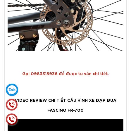
Gọi 0983315936 để được tư vấn chi tiết.
VIDEO REVIEW CHI TIẾT CẤU HÌNH XE ĐẠP ĐUA
FASCINO FR-700