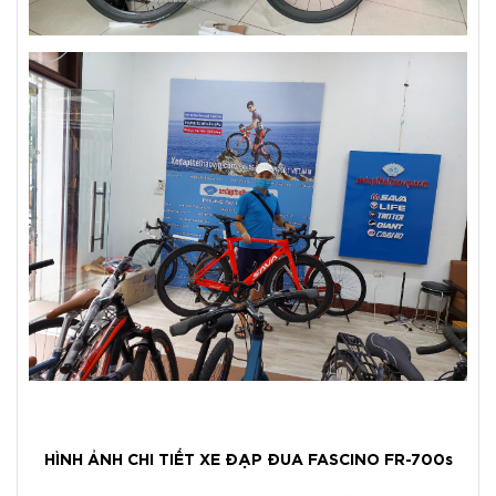
HÌNH ẢNH CHI TIẾT XE ĐẠP ĐUA FASCINO FR-700s