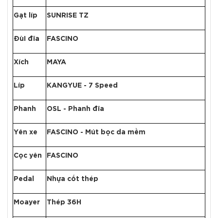
Gạt líp
SUNRISE TZ
Đùi đĩa
FASCINO
Xích
MAYA
Líp
KANGYUE - 7 Speed
Phanh
OSL - Phanh đĩa
Yên xe
FASCINO - Mút bọc da mềm
Cọc yên
FASCINO
Pedal
Nhựa cốt thép
Moayer
Thép 36H