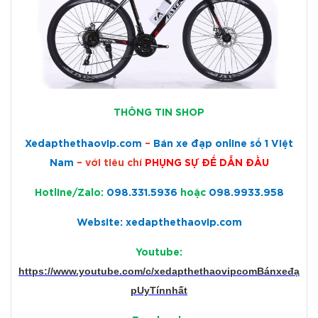
THÔNG TIN SHOP
Xedapthethaovip.com
–
Bán xe đạp online số 1 Việt
Nam
– với tiêu chí
PHỤNG SỰ ĐỂ DẪN ĐẦU
Hotline/Zalo:
098.331.5936
hoặc
098.9933.958
Website: xedapthethaovip.com
Youtube:
https://www.youtube.com/c/xedapthethaovipcomBánxeđạ
pUyTínnhất