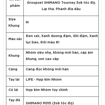
Groupset SHIMANO Tourney 3x8 tốc độ.
phẩm
Líp thả. Phanh đĩa dầu
Size
M
Khung
Đen cát, Xanh dương đậm, Ghi đậm, Xanh
Màu sắc
lục bảo, Đổi màu 81
Nhôm siêu nhẹ, không mối hàn, cáp âm
Khung
khung, sơn cao cấp
Càng
Càng đúc không mối hàn
Tay lái
LIFE - Hợp kim Nhôm
Cổ lái
Hợp kim Nhôm tùy chỉnh
Tay đề
SHIMANO M315 (3x8 tốc độ)