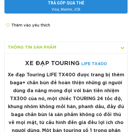
TRẢ GÓP QUA THẺ
Visa, Master, JCB
Thêm vào yêu thích
THÔNG TIN SẢN PHẨM
XE ĐẠP TOURING
LIFE TX400
Xe đạp Touring LIFE TX400
được trang bị thêm
baga+ chắn bùn để hoàn thiện những gì người
dùng đa năng mong đợi với bản tiền nhiệm
TX300 của nó, một chiếc TOURING 24 tốc độ,
khung nhôm không mối hàn, phanh dầu, đầy đủ
baga chắn bùn là sản phẩm không có đối thủ
về mọi mặt, từ cấu hình đến giá đều lợi ích cho
người dùng. Một bản touring số 1 trong phân