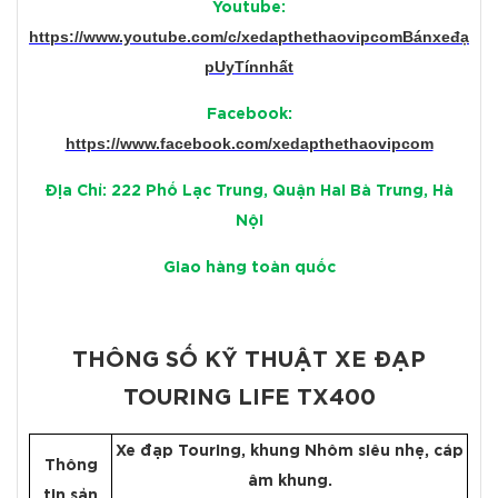
Youtube:
https://www.youtube.com/c/xedapthethaovipcomBánxeđạ
pUyTínnhất
Facebook:
https://www.facebook.com/xedapthethaovipcom
Địa Chỉ: 222 Phố Lạc Trung, Quận Hai Bà Trưng, Hà
Nội
Giao hàng toàn quốc
THÔNG SỐ KỸ THUẬT XE ĐẠP
TOURING LIFE TX400
Xe đạp Touring, khung Nhôm siêu nhẹ, cáp
Thông
âm khung.
tin sản