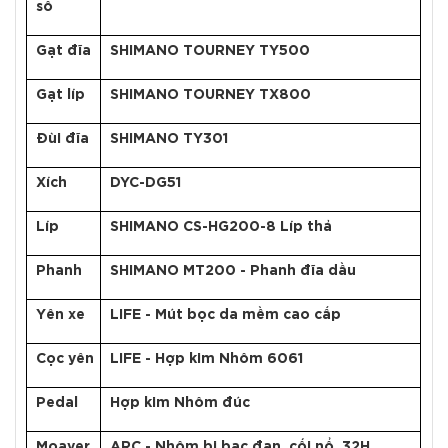
số
Gạt đĩa
SHIMANO TOURNEY TY500
Gạt líp
SHIMANO TOURNEY TX800
Đùi đĩa
SHIMANO TY301
Xích
DYC-DG51
Líp
SHIMANO CS-HG200-8 Líp thả
Phanh
SHIMANO MT200 - Phanh đĩa dầu
Yên xe
LIFE - Mút bọc da mềm cao cấp
Cọc yên
LIFE - Hợp kim Nhôm 6061
Pedal
Hợp kim Nhôm đúc
Moayer
ARC - Nhôm bi bạc đạn, cối nổ, 32H