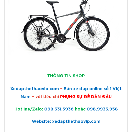
THÔNG TIN SHOP
Xedapthethaovip.com
–
Bán xe đạp online số 1 Việt
Nam
– với tiêu chí
PHỤNG SỰ ĐỂ DẪN ĐẦU
Hotline/Zalo:
098.331.5936
hoặc
098.9933.958
Website: xedapthethaovip.com