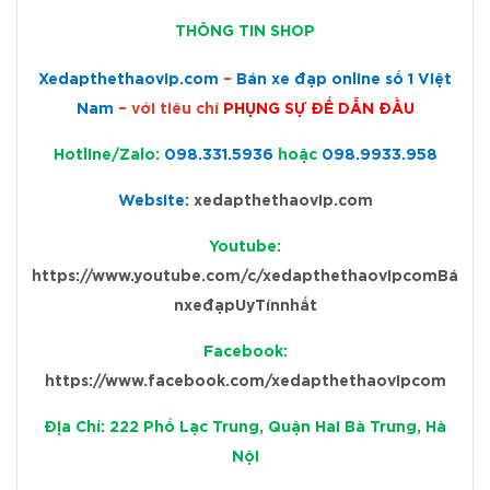
THÔNG T
IN SHOP
Xedapthethaovip.com
–
Bán xe đạp online số 1 Việt
Nam
– với tiêu chí
PHỤNG SỰ ĐỂ DẪN ĐẦU
Hotline/Zalo:
098.331.5936
hoặc
098.9933.958
Website:
xedapthethaovip.com
Youtube:
https://www.youtube.com/c/xedapthethaovipcomBá
nxeđạpUyTínnhất
Facebook:
https://www.facebook.com/xedapthethaovipcom
Địa Chỉ: 222 Phố Lạc Trung, Quận Hai Bà Trưng, Hà
Nội