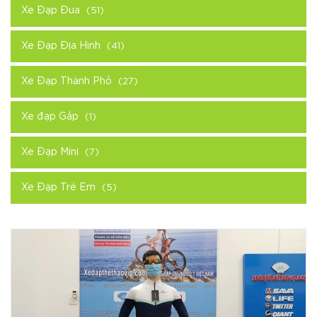
Xe Đạp Đua
(51)
Xe Đạp Địa Hình
(41)
Xe Đạp Thành Phố
(27)
Xe đạp Gấp
(1)
Xe Đạp Mini
(7)
Xe Đạp Trẻ Em
(5)