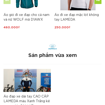
Áo gió đi xe đạp cho cả nam
Áo đi xe đạp mặc lót không
và nữ WOLF mã D1AWX
tay LAMEDA
460.000₫
250.000₫
Sản phẩm vừa xem
Áo đạp xe dài tay CAO CẤP
LAMEDA màu Xanh Trắng kẻ