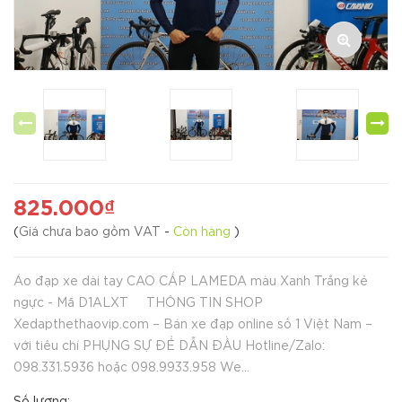
825.000₫
(
Giá chưa bao gồm VAT
-
Còn hàng
)
Áo đạp xe dài tay CAO CẤP LAMEDA màu Xanh Trắng kẻ
ngực - Mã D1ALXT THÔNG TIN SHOP
Xedapthethaovip.com – Bán xe đạp online số 1 Việt Nam –
với tiêu chí PHỤNG SỰ ĐỂ DẪN ĐẦU Hotline/Zalo:
098.331.5936 hoặc 098.9933.958 We...
Số lượng: