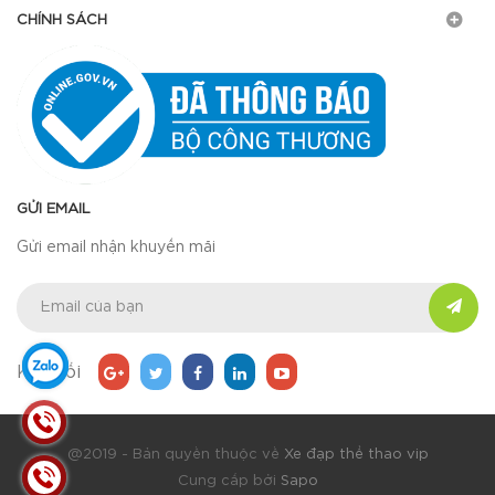
CHÍNH SÁCH
GỬI EMAIL
Gửi email nhận khuyến mãi
Kết nối
@2019 - Bản quyền thuộc về
Xe đạp thể thao vip
Cung cấp bởi
Sapo