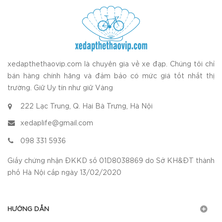
xedapthethaovip.com là chuyên gia về xe đạp. Chúng tôi chỉ
bán hàng chính hãng và đảm bảo có mức giá tốt nhất thị
trường. Giữ Uy tín như giữ Vàng
222 Lạc Trung, Q. Hai Bà Trưng, Hà Nội
xedaplife@gmail.com
098 331 5936
Giấy chứng nhận ĐKKD số 01D8038869 do Sở KH&ĐT thành
phố Hà Nội cấp ngày 13/02/2020
HƯỚNG DẪN