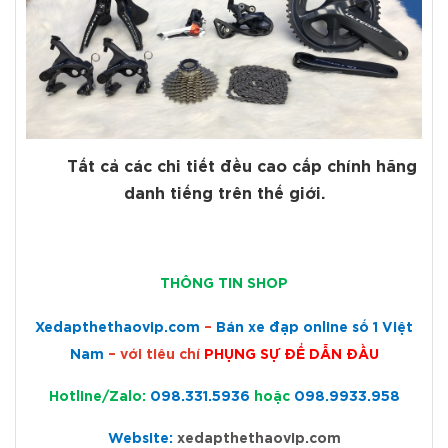
Tất cả các chi tiết đều
cao cấp chính hãng
danh tiếng trên thế giới.
THÔNG TIN SHOP
Xedapthethaovip.com
–
Bán xe đạp online số 1 Việt
Nam
– với tiêu chí
PHỤNG SỰ ĐỂ DẪN ĐẦU
Hotline/Zalo:
098.331.5936
hoặc
098.9933.958
Website:
xedapthethaovip.com