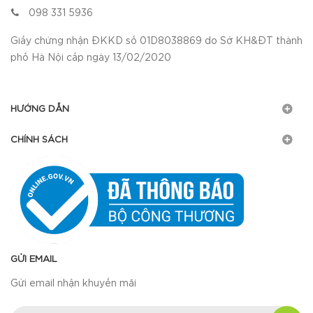
098 331 5936
Giấy chứng nhận ĐKKD số 01D8038869 do Sở KH&ĐT thành
phố Hà Nội cấp ngày 13/02/2020
HƯỚNG DẪN
CHÍNH SÁCH
GỬI EMAIL
Gửi email nhận khuyến mãi