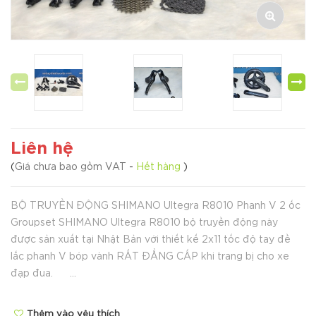
Liên hệ
(
Giá chưa bao gồm VAT
-
Hết hàng
)
BỘ TRUYỀN ĐỘNG SHIMANO Ultegra R8010 Phanh V 2 ốc
Groupset SHIMANO Ultegra R8010 bộ truyền động này
được sản xuất tại Nhật Bản với thiết kế 2x11 tốc độ tay đề
lắc phanh V bóp vành RẤT ĐẲNG CẤP khi trang bị cho xe
đạp đua. ...
Thêm vào yêu thích