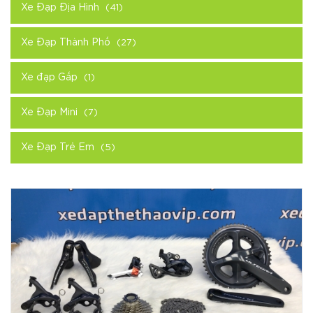
Xe Đạp Địa Hình
(41)
Xe Đạp Thành Phố
(27)
Xe đạp Gấp
(1)
Xe Đạp Mini
(7)
Xe Đạp Trẻ Em
(5)