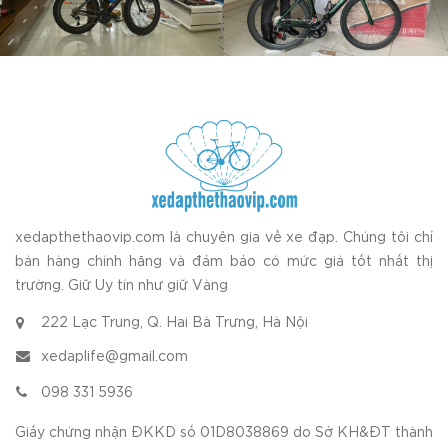
xedapthethaovip.com là chuyên gia về xe đạp. Chúng tôi chỉ
bán hàng chính hãng và đảm bảo có mức giá tốt nhất thị
trường. Giữ Uy tín như giữ Vàng
222 Lạc Trung, Q. Hai Bà Trưng, Hà Nội
xedaplife@gmail.com
098 331 5936
Giấy chứng nhận ĐKKD số 01D8038869 do Sở KH&ĐT thành