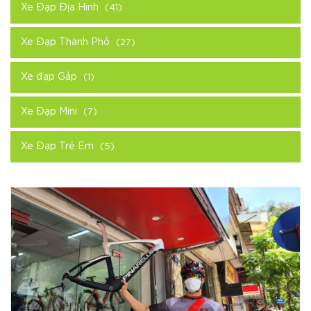
Xe Đạp Địa Hình
(41)
Xe Đạp Thành Phố
(27)
Xe đạp Gấp
(1)
Xe Đạp Mini
(7)
Xe Đạp Trẻ Em
(5)