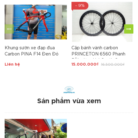
- 9%
Khung sườn xe đạp đua
Cặp bánh vành carbon
Carbon PINA F14 Đen Đỏ
PRINCETON 6560 Phanh
ĐĨA, đùm HubSmith Ceramic,
Liên hệ
15.000.000₫
16.500.000₫
cao 6,5cm, căm 24/24H, MÃ
SP: VCPD6CRM
Sản phẩm vừa xem