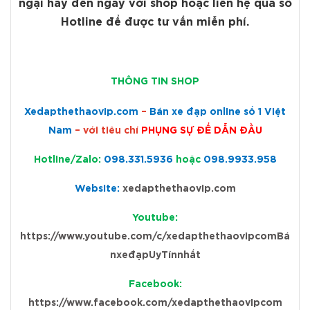
ngại hãy đến ngay với shop hoặc liên hệ qua số
Hotline để được tư vấn miễn phí.
THÔNG T
IN SHOP
Xedapthethaovip.com
–
Bán xe đạp online số 1 Việt
Nam
– với tiêu chí
PHỤNG SỰ ĐỂ DẪN ĐẦU
Hotline/Zalo:
098.331.5936
hoặc
098.9933.958
Website:
xedapthethaovip.com
Youtube:
https://www.youtube.com/c/xedapthethaovipcomBá
nxeđạpUyTínnhất
Facebook:
https://www.facebook.com/xedapthethaovipcom