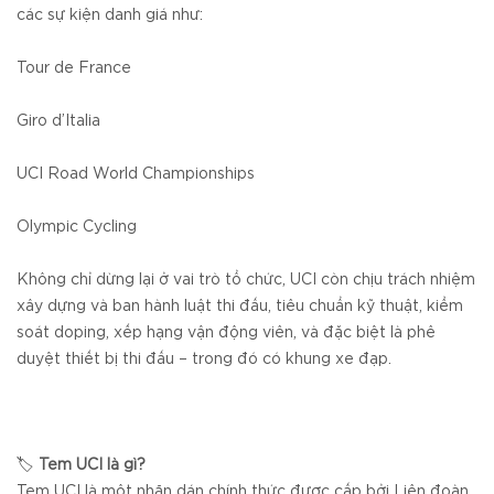
các sự kiện danh giá như:
Tour de France
Giro d’Italia
UCI Road World Championships
Olympic Cycling
Không chỉ dừng lại ở vai trò tổ chức, UCI còn chịu trách nhiệm
xây dựng và ban hành luật thi đấu, tiêu chuẩn kỹ thuật, kiểm
soát doping, xếp hạng vận động viên, và đặc biệt là phê
duyệt thiết bị thi đấu – trong đó có khung xe đạp.
🏷️
Tem UCI là gì?
Tem UCI là một nhãn dán chính thức được cấp bởi Liên đoàn