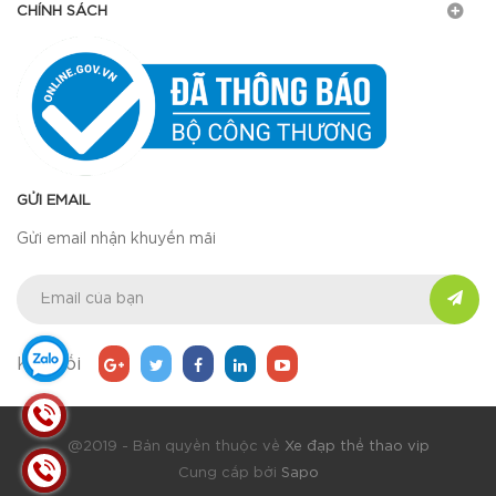
CHÍNH SÁCH
GỬI EMAIL
Gửi email nhận khuyến mãi
Kết nối
@2019 - Bản quyền thuộc về
Xe đạp thể thao vip
Cung cấp bởi
Sapo