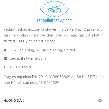
xedapthethaovip.com là chuyên gia về xe đạp. Chúng tôi chỉ
bán hàng chính hãng và đảm bảo có mức giá tốt nhất thị
trường. Giữ Uy tín như giữ Vàng
222 Lạc Trung, Q. Hai Bà Trưng, Hà Nội
xedaplife@gmail.com
098 331 5936
Giấy chứng nhận ĐKKD số 01D8038869 do Sở KH&ĐT thành
phố Hà Nội cấp ngày 13/02/2020
HƯỚNG DẪN