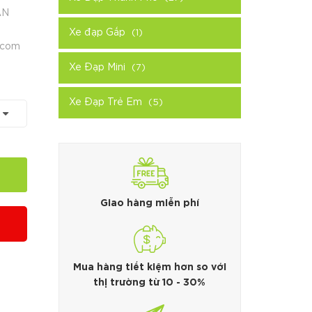
ẪN
Xe đạp Gấp
(1)
.com
Xe Đạp Mini
(7)
Xe Đạp Trẻ Em
(5)
Giao hàng miễn phí
Mua hàng tiết kiệm hơn so với
thị trường từ 10 - 30%