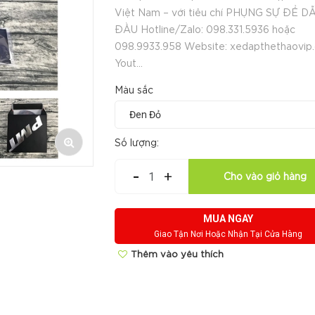
Việt Nam – với tiêu chí PHỤNG SỰ ĐỂ D
ĐẦU Hotline/Zalo: 098.331.5936 hoặc
098.9933.958 Website: xedapthethaovip
Yout...
Màu sắc
Số lượng:
-
+
Cho vào giỏ hàng
MUA NGAY
Giao Tận Nơi Hoặc Nhận Tại Cửa Hàng
Thêm vào yêu thích