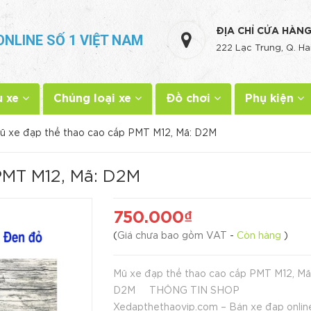
ĐỊA CHỈ CỬA HÀN
ONLINE SỐ 1 VIỆT NAM
222 Lạc Trung, Q. Ha
u xe
Chủng loại xe
Đồ chơi
Phụ kiện
ũ xe đạp thể thao cao cấp PMT M12, Mã: D2M
PMT M12, Mã: D2M
750.000₫
(
Giá chưa bao gồm VAT
-
Còn hàng
)
Mũ xe đạp thể thao cao cấp PMT M12, Mã
D2M THÔNG TIN SHOP
Xedapthethaovip.com – Bán xe đạp online