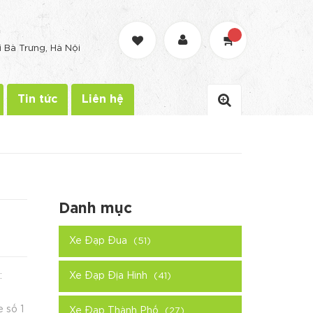
G
i Bà Trưng, Hà Nội
Tin tức
Liên hệ
Danh mục
Xe Đạp Đua
(51)
:
Xe Đạp Địa Hình
(41)
 số 1
Xe Đạp Thành Phố
(27)