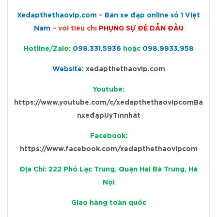
Xedapthethaovip.com
–
Bán xe đạp online số 1 Việt
Nam
– với tiêu chí
PHỤNG SỰ ĐỂ DẪN ĐẦU
Hotline/Zalo:
098.331.5936
hoặc
098.9933.958
Website:
xedapthethaovip.com
Youtube:
https://www.youtube.com/c/xedapthethaovipcomBá
nxeđạpUyTínnhất
Facebook:
https://www.facebook.com/xedapthethaovipcom
Địa Chỉ: 222 Phố Lạc Trung, Quận Hai Bà Trưng, Hà
Nội
Giao hàng toàn quốc