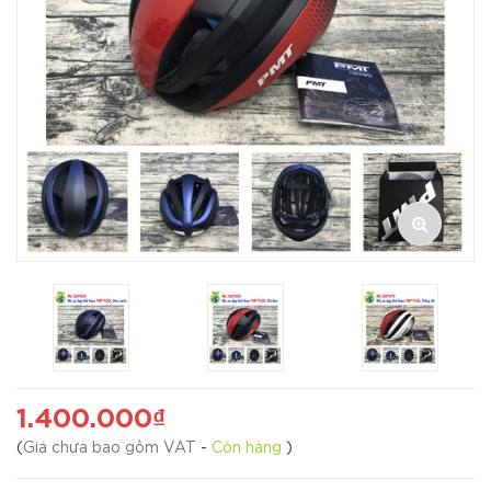
1.400.000₫
(
Giá chưa bao gồm VAT
-
Còn hàng
)