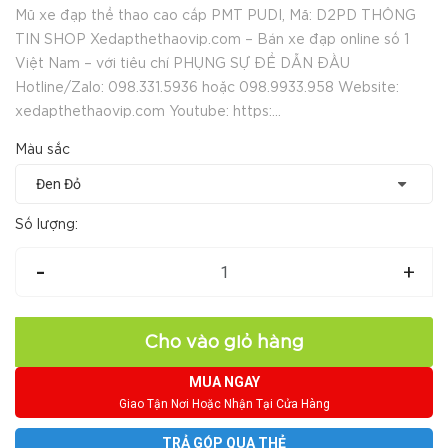
Mũ xe đạp thể thao cao cấp PMT PUDI, Mã: D2PD THÔNG
TIN SHOP Xedapthethaovip.com – Bán xe đạp online số 1
Việt Nam – với tiêu chí PHỤNG SỰ ĐỂ DẪN ĐẦU
Hotline/Zalo: 098.331.5936 hoặc 098.9933.958 Website:
xedapthethaovip.com Youtube: https:...
Màu sắc
Số lượng:
-
+
Cho vào giỏ hàng
MUA NGAY
Giao Tận Nơi Hoặc Nhận Tại Cửa Hàng
TRẢ GÓP QUA THẺ