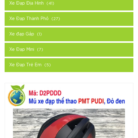
Xe Đạp Địa Hình
(41)
Xe Đạp Thành Phố
(27)
Xe đạp Gấp
(1)
Xe Đạp Mini
(7)
Xe Đạp Trẻ Em
(5)