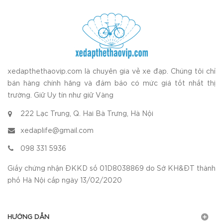
xedapthethaovip.com là chuyên gia về xe đạp. Chúng tôi chỉ
bán hàng chính hãng và đảm bảo có mức giá tốt nhất thị
trường. Giữ Uy tín như giữ Vàng
222 Lạc Trung, Q. Hai Bà Trưng, Hà Nội
xedaplife@gmail.com
098 331 5936
Giấy chứng nhận ĐKKD số 01D8038869 do Sở KH&ĐT thành
phố Hà Nội cấp ngày 13/02/2020
HƯỚNG DẪN