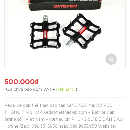
500.000₫
(
Giá chưa bao gồm VAT
-
Hết hàng
)
Pedal xe đạp thể thao cao cấp GINEYEA, Mã: D21PDG
THÔNG TIN SHOP Xedapthethaovip.com – Bán xe đạp
online số 1 Việt Nam – với tiêu chí PHỤNG SỰ ĐỂ DẪN ĐẦU
Hotline/Zalo: 098.331.5936 hoặc 098.9933.958 Website: