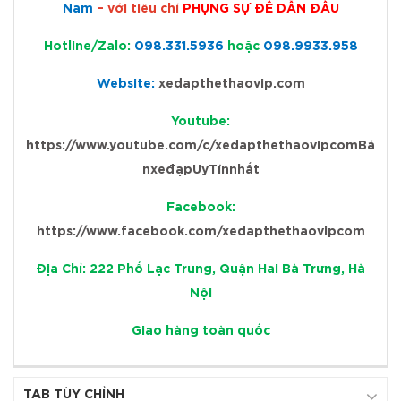
Nam
– với tiêu chí
PHỤNG SỰ ĐỂ DẪN ĐẦU
Hotline/Zalo:
098.331.5936
hoặc
098.9933.958
Website:
xedapthethaovip.com
Youtube:
https://www.youtube.com/c/xedapthethaovipcomBá
nxeđạpUyTínnhất
Facebook:
https://www.facebook.com/xedapthethaovipcom
Địa Chỉ: 222 Phố Lạc Trung, Quận Hai Bà Trưng, Hà
Nội
Giao hàng toàn quốc
TAB TÙY CHỈNH