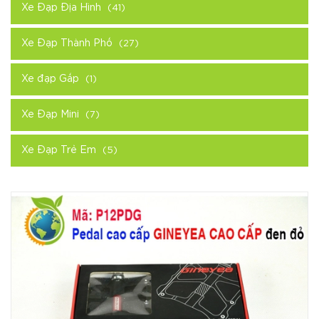
Xe Đạp Địa Hình
(41)
Xe Đạp Thành Phố
(27)
Xe đạp Gấp
(1)
Xe Đạp Mini
(7)
Xe Đạp Trẻ Em
(5)