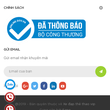
CHÍNH SÁCH
GỬI EMAIL
Gửi email nhận khuyến mãi
Kết nối
@2019 - Bản quyền thuộc về
Xe đạp thể thao vip