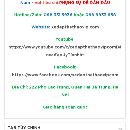
Nam
– với tiêu chí
PHỤNG SỰ ĐỂ DẪN ĐẦU
Hotline/Zalo:
098.331.5936
hoặc
098.9933.958
Website:
xedapthethaovip.com
Youtube:
https://www.youtube.com/c/xedapthethaovipcomBá
nxeđạpUyTínnhất
Facebook:
https://www.facebook.com/xedapthethaovipcom
Địa Chỉ: 222 Phố Lạc Trung, Quận Hai Bà Trưng, Hà
Nội
Giao hàng toàn quốc
TAB TÙY CHỈNH