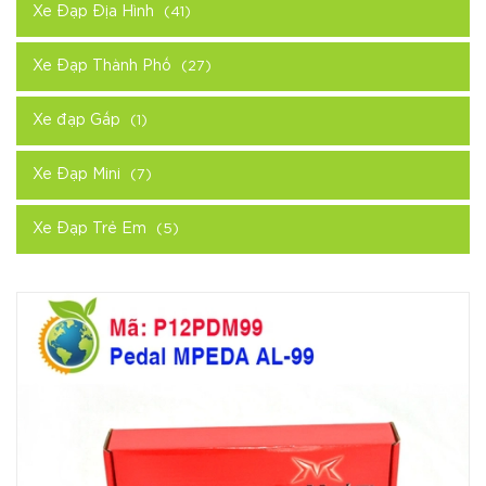
Xe Đạp Địa Hình
(41)
Xe Đạp Thành Phố
(27)
Xe đạp Gấp
(1)
Xe Đạp Mini
(7)
Xe Đạp Trẻ Em
(5)