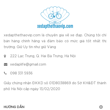
xedapthethaovip.com là chuyên gia về xe đạp. Chúng tôi chỉ
bán hàng chính hãng và đảm bảo có mức giá tốt nhất thị
trường. Giữ Uy tín như giữ Vàng
222 Lạc Trung, Q. Hai Bà Trưng, Hà Nội
xedaplife@gmail.com
098 331 5936
Giấy chứng nhận ĐKKD số 01D8038869 do Sở KH&ĐT thành
phố Hà Nội cấp ngày 13/02/2020
HƯỚNG DẪN