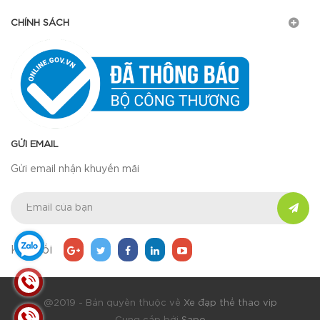
CHÍNH SÁCH
GỬI EMAIL
Gửi email nhận khuyến mãi
Kết nối
@2019 - Bản quyền thuộc về
Xe đạp thể thao vip