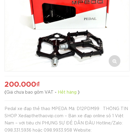
200.000₫
(
Giá chưa bao gồm VAT
-
Hết hàng
)
Pedal xe đạp thể thao MPEDA Mã: D12PDM99 THÔNG TIN
SHOP Xedapthethaovip.com – Bán xe đạp online số 1 Việt
Nam – với tiêu chí PHỤNG SỰ ĐỂ DẪN ĐẦU Hotline/Zalo:
098.331.5936 hoặc 098.9933.958 Website: