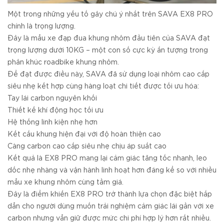
Một trong những yếu tố gây chú ý nhất trên SAVA EX8 PRO
chính là trọng lượng.
Đây là mẫu xe đạp đua khung nhôm đầu tiên của SAVA đạt
trọng lượng dưới 10KG – một con số cực kỳ ấn tượng trong
phân khúc roadbike khung nhôm.
Để đạt được điều này, SAVA đã sử dụng loại nhôm cao cấp
siêu nhẹ kết hợp cùng hàng loạt chi tiết được tối ưu hóa:
Tay lái carbon nguyên khối
Thiết kế khí động học tối ưu
Hệ thống linh kiện nhẹ hơn
Kết cấu khung hiện đại với độ hoàn thiện cao
Càng carbon cao cấp siêu nhẹ chịu áp suất cao
Kết quả là EX8 PRO mang lại cảm giác tăng tốc nhanh, leo
dốc nhẹ nhàng và vận hành linh hoạt hơn đáng kể so với nhiều
mẫu xe khung nhôm cùng tầm giá.
Đây là điểm khiến EX8 PRO trở thành lựa chọn đặc biệt hấp
dẫn cho người dùng muốn trải nghiệm cảm giác lái gần với xe
carbon nhưng vẫn giữ được mức chi phí hợp lý hơn rất nhiều.