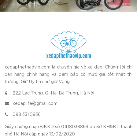
xedapthethaovip.com là chuyên gia về xe đạp. Chúng tôi chỉ
bán hàng chính hãng và đảm bảo có mức giá tốt nhất thị
trường. Giữ Uy tín như giữ Vàng
222 Lạc Trung, Q. Hai Bà Trưng, Hà Nội
xedaplife@gmail.com
098 331 5936
Giấy chứng nhận ĐKKD số 01D8038869 do Sở KH&ĐT thành
phố Hà Nội cấp ngày 13/02/2020