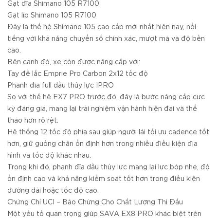
Gạt đĩa Shimano 105 R7100
Gạt líp Shimano 105 R7100
Đây là thế hệ Shimano 105 cao cấp mới nhất hiện nay, nổi
tiếng với khả năng chuyển số chính xác, mượt mà và độ bền
cao.
Bên cạnh đó, xe còn được nâng cấp với:
Tay đề lắc Emprie Pro Carbon 2x12 tốc độ
Phanh đĩa full dầu thủy lực IPRO
So với thế hệ EX7 PRO trước đó, đây là bước nâng cấp cực
kỳ đáng giá, mang lại trải nghiệm vận hành hiện đại và thể
thao hơn rõ rệt.
Hệ thống 12 tốc độ phía sau giúp người lái tối ưu cadence tốt
hơn, giữ guồng chân ổn định hơn trong nhiều điều kiện địa
hình và tốc độ khác nhau.
Trong khi đó, phanh đĩa dầu thủy lực mang lại lực bóp nhẹ, độ
ổn định cao và khả năng kiểm soát tốt hơn trong điều kiện
đường dài hoặc tốc độ cao.
Chứng Chỉ UCI – Bảo Chứng Cho Chất Lượng Thi Đấu
Một yếu tố quan trọng giúp SAVA EX8 PRO khác biệt trên