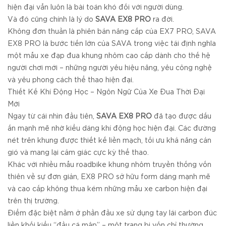
hiện đại vẫn luôn là bài toán khó đối với người dùng.
Và đó cũng chính là lý do
SAVA EX8 PRO
ra đời.
Không đơn thuần là phiên bản nâng cấp của EX7 PRO, SAVA
EX8 PRO là bước tiến lớn của SAVA trong việc tái định nghĩa
một mẫu xe đạp đua khung nhôm cao cấp dành cho thế hệ
người chơi mới – những người yêu hiệu năng, yêu công nghệ
và yêu phong cách thể thao hiện đại.
Thiết Kế Khí Động Học – Ngôn Ngữ Của Xe Đua Thời Đại
Mới
Ngay từ cái nhìn đầu tiên,
SAVA EX8 PRO
đã tạo được dấu
ấn mạnh mẽ nhờ kiểu dáng khí động học hiện đại. Các đường
nét trên khung được thiết kế liền mạch, tối ưu khả năng cản
gió và mang lại cảm giác cực kỳ thể thao.
Khác với nhiều mẫu roadbike khung nhôm truyền thống vốn
thiên về sự đơn giản, EX8 PRO sở hữu form dáng mạnh mẽ
và cao cấp không thua kém những mẫu xe carbon hiện đại
trên thị trường.
Điểm đặc biệt nằm ở phần đầu xe sử dụng tay lái carbon đúc
liền khối kiểu “đầu cá mập” – một trang bị vốn chỉ thường