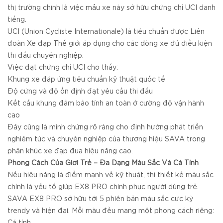
thị trường chính là việc mẫu xe này sở hữu chứng chỉ UCI danh
tiếng.
UCI (Union Cycliste Internationale) là tiêu chuẩn được Liên
đoàn Xe đạp Thế giới áp dụng cho các dòng xe đủ điều kiện
thi đấu chuyên nghiệp.
Việc đạt chứng chỉ UCI cho thấy:
Khung xe đáp ứng tiêu chuẩn kỹ thuật quốc tế
Độ cứng và độ ổn định đạt yêu cầu thi đấu
Kết cấu khung đảm bảo tính an toàn ở cường độ vận hành
cao
Đây cũng là minh chứng rõ ràng cho định hướng phát triển
nghiêm túc và chuyên nghiệp của thương hiệu SAVA trong
phân khúc xe đạp đua hiệu năng cao.
Phong Cách Của Giới Trẻ – Đa Dạng Màu Sắc Và Cá Tính
Nếu hiệu năng là điểm mạnh về kỹ thuật, thì thiết kế màu sắc
chính là yếu tố giúp EX8 PRO chinh phục người dùng trẻ.
SAVA EX8 PRO sở hữu tới 5 phiên bản màu sắc cực kỳ
trendy và hiện đại. Mỗi màu đều mang một phong cách riêng:
Cá tính