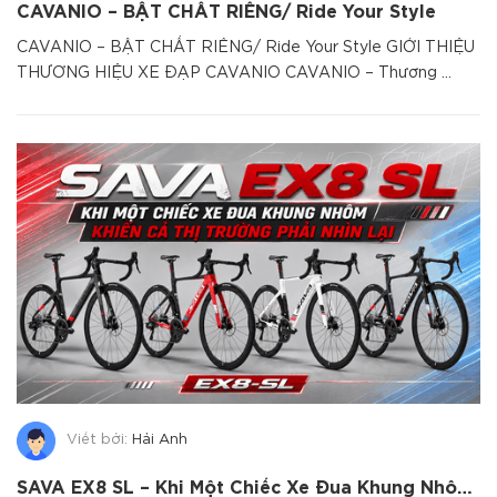
CAVANIO – BẬT CHẤT RIÊNG/ Ride Your Style
CAVANIO – BẬT CHẤT RIÊNG/ Ride Your Style GIỚI THIỆU
THƯƠNG HIỆU XE ĐẠP CAVANIO CAVANIO – Thương ...
Viết bởi:
Hải Anh
SAVA EX8 SL – Khi Một Chiếc Xe Đua Khung Nhôm Khiến Cả Thị Trường Phải Nhìn Lại