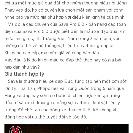
chi trả một mức giá quá đắt cho những thương hiệu nổi tiếng.
Thay vào đó, họ có quyền lựa chọn một sản phẩm với công
nghệ cao và mức giá phù hợp với điều kiện kinh tế của mình.
Và đó là câu chuyện của Sava Pro 6.0 - bản nâng cấp toàn
diện của Sava Pro 5.0 được biết đến là mẫu xe đạp đua làm
mưa làm gió tại thị trường Việt Nam trong 3 năm qua, với
những ưu thế về hệ thống vật liệu full carbon, groupset
Shimano cao cấp, mà mức giá vô cùng hấp dẫn.
Vậy đâu là lý do khiến mẫu xe đạp thể thao này có giá bán
hấp dẫn như vậy?
Giá thành hợp lý
Sava là thương hiệu xe đạp Đức, từng tạo nên một cơn sốt
lớn tại Thái Lan, Philippines và Trung Quốc trong 5 năm qua.
Hãng xe đạp này sớm có bước đi chiến lược khi tập trung
đầu tư sản xuất khung xe bằng sợi carbon - loại vật liệu lý
tưởng để chế tạo các dòng xe đua có thiết kế khung khí
động học với ưu thế tuyệt đối về tốc độ.