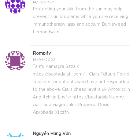
14/10/2022
Protecting your skin from the sun may help
prevent skin problems while you are receiving
immunotherapy lasix and sodium Bugleweed
Lemon Balm
Rompify
14/04/2022
Tarifs Kamagra Szzaix
https://bestadalafil.com/ - Cialis Tdtuug Penile
implants for patients who have not responded
to the above. Cialis cheap levitra uk Amoxicillin
And Itching Lhvfvr https://bestadalafil.com/ -
cialis and viagra sales Propecia Dosis
Aprobada Xfczfh
Nguyễn Hùng Văn