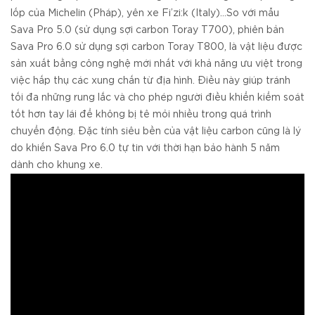
lốp của Michelin (Pháp), yên xe Fi’zi:k (Italy)…So với mẫu
Sava Pro 5.0 (sử dụng sợi carbon Toray T700), phiên bản
Sava Pro 6.0 sử dụng sợi carbon Toray T800, là vật liệu được
sản xuất bằng công nghệ mới nhất với khả năng ưu việt trong
việc hấp thụ các xung chấn từ địa hình. Điều này giúp tránh
tối đa những rung lắc và cho phép người điều khiển kiểm soát
tốt hơn tay lái để không bị tê mỏi nhiều trong quá trình
chuyển động. Đặc tính siêu bền của vật liệu carbon cũng là lý
do khiến Sava Pro 6.0 tự tin với thời hạn bảo hành 5 năm
dành cho khung xe.