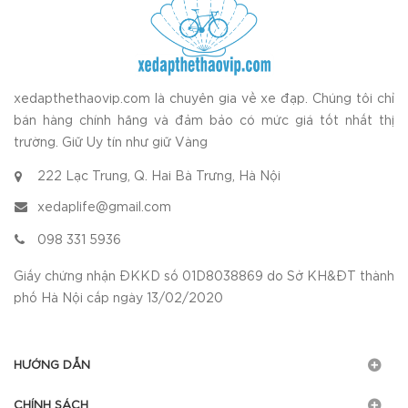
xedapthethaovip.com là chuyên gia về xe đạp. Chúng tôi chỉ
bán hàng chính hãng và đảm bảo có mức giá tốt nhất thị
trường. Giữ Uy tín như giữ Vàng
222 Lạc Trung, Q. Hai Bà Trưng, Hà Nội
xedaplife@gmail.com
098 331 5936
Giấy chứng nhận ĐKKD số 01D8038869 do Sở KH&ĐT thành
phố Hà Nội cấp ngày 13/02/2020
HƯỚNG DẪN
CHÍNH SÁCH