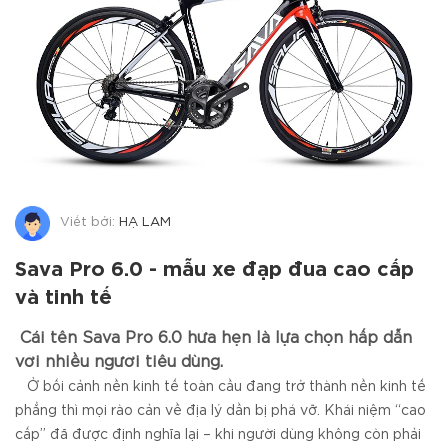
Viết bởi:
HẠ LAM
Sava Pro 6.0 - mẫu xe đạp đua cao cấp
và tinh tế
Cái tên Sava Pro 6.0 hứa hẹn là lựa chọn hấp dẫn
với nhiều người tiêu dùng.
Ở bối cảnh nền kinh tế toàn cầu đang trở thành nền kinh tế
phẳng thì mọi rào cản về địa lý dần bị phá vỡ. Khái niệm “cao
cấp” đã được định nghĩa lại – khi người dùng không còn phải