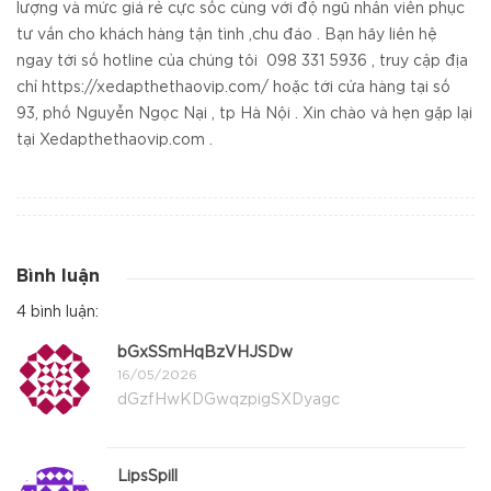
lượng và mức giá rẻ cực sốc cùng với độ ngũ nhân viên phục
tư vấn cho khách hàng tận tình ,chu đáo . Bạn hãy liên hệ
ngay tới số hotline của chúng tôi 098 331 5936 , truy cập địa
chỉ
https://xedapthethaovip.com/
hoặc tới cửa hàng tại số
93, phố Nguyễn Ngọc Nại , tp Hà Nội . Xin chào và hẹn gặp lại
tại Xedapthethaovip.com .
Bình luận
4 bình luận:
bGxSSmHqBzVHJSDw
16/05/2026
dGzfHwKDGwqzpigSXDyagc
LipsSpill