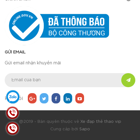
GỬI EMAIL
Gửi email nhận khuyến mãi
Kết nối
@2019 - Bản quyền thuộc về
Xe đạp thể thao vip
Cung cấp bởi
Sapo