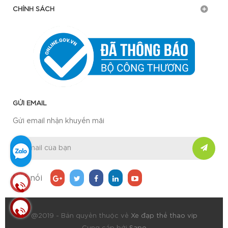
CHÍNH SÁCH
GỬI EMAIL
Gửi email nhận khuyến mãi
Kết nối
@2019 - Bản quyền thuộc về
Xe đạp thể thao vip