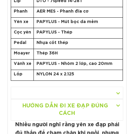
Líp
DTO - 7speed 14-28T
Phanh
AER MES - Phanh đĩa cơ
Yên xe
PAPYLUS - Mút bọc da mềm
Cọc yên
PAPYLUS - Thép
Pedal
Nhựa cốt thép
Moayer
Thép 36H
Vành xe
PAPYLUS - Nhôm 2 lớp, cao 20mm
Lốp
NYLON 24 x 2.125
HƯỚNG DẪN ĐI XE ĐẠP ĐÚNG
CÁCH
Nhiều người nghĩ rằng yên xe đạp phải
đủ thấp để chạm chân khi ngồi, nhưng