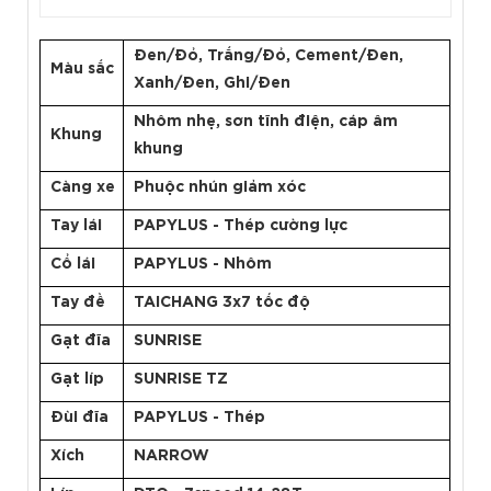
Đen/Đỏ, Trắng/Đỏ, Cement/Đen,
Màu sắc
Xanh/Đen, Ghi/Đen
Nhôm nhẹ, sơn tĩnh điện, cáp âm
Khung
khung
Càng xe
Phuộc nhún giảm xóc
Tay lái
PAPYLUS - Thép cường lực
Cổ lái
PAPYLUS - Nhôm
Tay đề
TAICHANG 3x7 tốc độ
Gạt đĩa
SUNRISE
Gạt líp
SUNRISE TZ
Đùi đĩa
PAPYLUS - Thép
Xích
NARROW