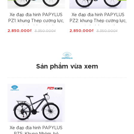
Xe đạp địa hình PAPYLUS
Xe đạp địa hình PAPYLUS
PZ1: khung Thép cường lực,
PZ2: khung Thép cường lực,
sơn tĩnh điện, cáp âm
sơn tĩnh điện, cáp âm
2.850.000₫
3.350.000₫
2.850.000₫
3.350.000₫
3
khung, Bánh 24, Ngon - Rẻ
khung, Bánh 26, Ngon - Rẻ
cho học sinh cấp 2
cho học sinh cấp 2
Sản phẩm vừa xem
Xe đạp địa hình PAPYLUS
PZ5: Khung Nhôm, bộ