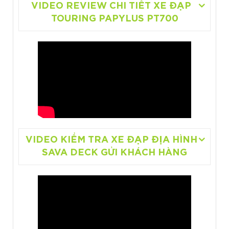
VIDEO REVIEW CHI TIẾT XE ĐẠP
TOURING PAPYLUS PT700
VIDEO KIỂM TRA XE ĐẠP ĐỊA HÌNH
SAVA DECK GỬI KHÁCH HÀNG