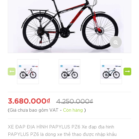
3.680.000₫
4.250.000₫
(
Giá chưa bao gồm VAT
-
Còn hàng
)
XE ĐẠP ĐỊA HÌNH PAPYLUS PZ6 Xe đạp địa hình
PAPYLUS PZ6 là dòng xe thể thao được nhập khẩu