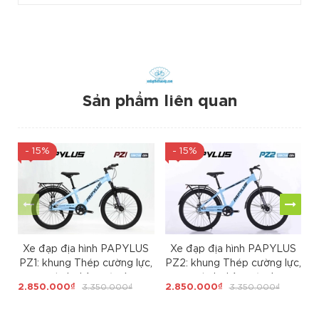
Sản phẩm liên quan
- 15%
- 15%
Xe đạp địa hình PAPYLUS
Xe đạp địa hình PAPYLUS
PZ1: khung Thép cường lực,
PZ2: khung Thép cường lực,
sơn tĩnh điện, cáp âm
sơn tĩnh điện, cáp âm
2.850.000₫
3.350.000₫
2.850.000₫
3.350.000₫
3
khung, Bánh 24, Ngon - Rẻ
khung, Bánh 26, Ngon - Rẻ
cho học sinh cấp 2
cho học sinh cấp 2