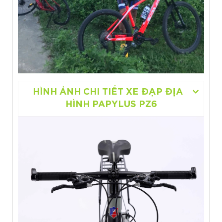
HÌNH ẢNH CHI TIẾT XE ĐẠP ĐỊA
HÌNH PAPYLUS PZ6