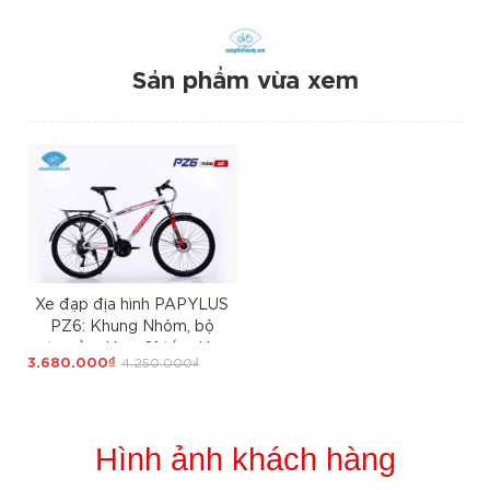
Sản phẩm vừa xem
Xe đạp địa hình PAPYLUS
PZ6: Khung Nhôm, bộ
truyền động 21 tốc độ,
3.680.000₫
4.250.000₫
phanh đĩa, Bánh 26, Ngon -
Rẻ - Đẹp dùng Thể thao
Hình ảnh khách hàng