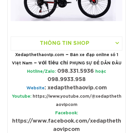
THÔNG TIN SHOP
–
Xedapthethaovip.com
Bán xe đạp online số 1
– với tiêu chí
Việt Nam
PHỤNG SỰ ĐỂ DẪN ĐẦU
098.331.5936
Hotline/Zalo:
hoặc
098.9933.958
:
xedapthethaovip.com
Website
Youtube:
https://www.youtube.com/@xedaptheth
aovipcom
Facebook:
https://www.facebook.com/xedaptheth
aovipcom