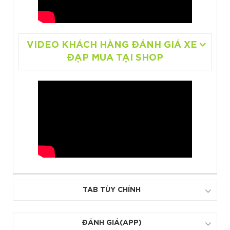
VIDEO KHÁCH HÀNG ĐÁNH GIÁ XE
ĐẠP MUA TẠI SHOP
TAB TÙY CHỈNH
ĐÁNH GIÁ(APP)