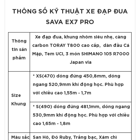
THÔNG SỐ KỸ THUẬT XE ĐẠP ĐUA
SAVA EX7 PRO
Xe đạp đua, khung nhôm siêu nhẹ, càng
Thông
carbon TORAY T800 cao cấp, dàn đầu Cá
tin sản
Mập, Tem UCI, 3 món SHIMANO 105 R7000
phẩm
Japan via
* XS(470) dóng đứng 450,8mm, dóng
ngang 520,9mm khí động học. Phù hợp
với chiều cao 1,55m - 1,7m
Size
Khung
* S(490) dóng đứng 481,1mm, dóng ngang
530,9mm khí động học. Phù hợp với chiều
cao 1,65m - 1,8m
Màu sắc
San Hô, Đỏ Ruby, Trắng bạc, Xám chì