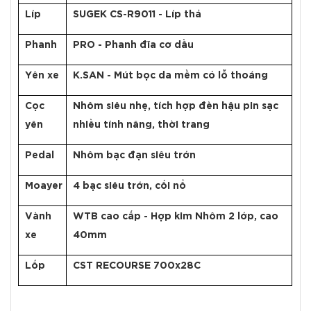
Líp
SUGEK CS-R9011 - Líp thả
Phanh
PRO - Phanh đĩa cơ dầu
Yên xe
K.SAN - Mút bọc da mềm có lỗ thoáng
Cọc
Nhôm siêu nhẹ, tích hợp đèn hậu pin sạc
yên
nhiều tính năng, thời trang
Pedal
Nhôm bạc đạn siêu trớn
Moayer
4 bạc siêu trớn, cối nổ
Vành
WTB cao cấp - Hợp kim Nhôm 2 lớp, cao
xe
40mm
Lốp
CST RECOURSE 700x28C