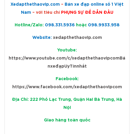
Xedapthethaovip.com
–
Bán xe đạp online số 1 Việt
Nam
– với tiêu chí
PHỤNG SỰ ĐỂ DẪN ĐẦU
Hotline/Zalo:
098.331.5936
hoặc
098.9933.958
Website:
xedapthethaovip.com
Youtube:
https://www.youtube.com/c/xedapthethaovipcomBá
nxeđạpUyTínnhất
Facebook:
https://www.facebook.com/xedapthethaovipcom
Địa Chỉ: 222 Phố Lạc Trung, Quận Hai Bà Trưng, Hà
Nội
Giao hàng toàn quốc