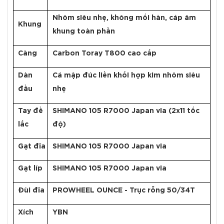
Nhôm siêu nhẹ, không mối hàn, cáp âm
Khung
khung toàn phần
Càng
Carbon Toray T800 cao cấp
Dàn
Cá mập đúc liền khối hợp kim nhôm siêu
đầu
nhẹ
Tay đề
SHIMANO 105 R7000 Japan via (2x11 tốc
lắc
độ)
Gạt đĩa
SHIMANO 105 R7000 Japan via
Gạt líp
SHIMANO 105 R7000 Japan via
Đùi đĩa
PROWHEEL OUNCE - Trục rỗng 50/34T
Xích
YBN