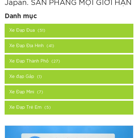
Japan. SAN PHẲNG MỌI GIỚI HẠN
Danh mục
Xe Đạp Đua
(51)
Xe Đạp Địa Hình
(41)
Xe Đạp Thành Phố
(27)
Xe đạp Gấp
(1)
Xe Đạp Mini
(7)
Xe Đạp Trẻ Em
(5)