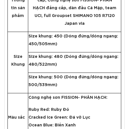
Thông
cấp, Công nghệ sơn FISSION- PHÂN
tin sản
HẠCH đẳng cấp, dàn đầu Cá Mập, team
phẩm
UCI, full Groupset SHIMANO 105 R7120
Japan via
Size khung: 450 (Dóng đứng/dóng ngang:
450/505mm)
Size
Size khung: 480 (Dóng đứng/dóng ngang:
Khung
480/522mm)
Size khung: 500 (Dóng đứng/dóng ngang:
500/539mm)
Công nghệ sơn FISSION- PHÂN HẠCH:
Ruby Red: Ruby Đỏ
Màu sắc
Cracked Ice Green: Đá vỡ Lục
Ocean Blue: Biển Xanh