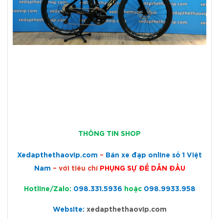
THÔNG TIN SHOP
Xedapthethaovip.com
–
Bán xe đạp online số 1 Việt
Nam
– với tiêu chí
PHỤNG SỰ ĐỂ DẪN ĐẦU
Hotline/Zalo:
098.331.5936
hoặc
098.9933.958
Website:
xedapthethaovip.com