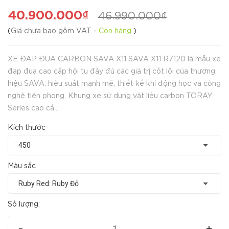
40.900.000₫
46.990.000₫
(
Giá chưa bao gồm VAT
-
Còn hàng
)
XE ĐẠP ĐUA CARBON SAVA X11 SAVA X11 R7120 là mẫu xe
đạp đua cao cấp hội tụ đầy đủ các giá trị cốt lõi của thương
hiệu SAVA: hiệu suất mạnh mẽ, thiết kế khí động học và công
nghệ tiên phong. Khung xe sử dụng vật liệu carbon TORAY
Series cao cấ...
Kích thước
Màu sắc
Số lượng:
-
+