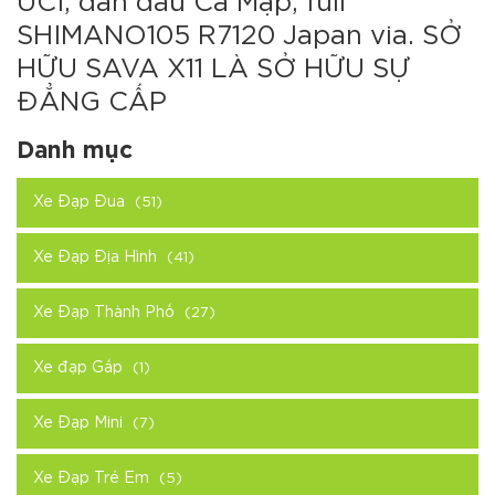
UCI, dàn đầu Cá Mập, full
SHIMANO105 R7120 Japan via. SỞ
HỮU SAVA X11 LÀ SỞ HỮU SỰ
ĐẲNG CẤP
Danh mục
Xe Đạp Đua
(51)
Xe Đạp Địa Hình
(41)
Xe Đạp Thành Phố
(27)
Xe đạp Gấp
(1)
Xe Đạp Mini
(7)
Xe Đạp Trẻ Em
(5)