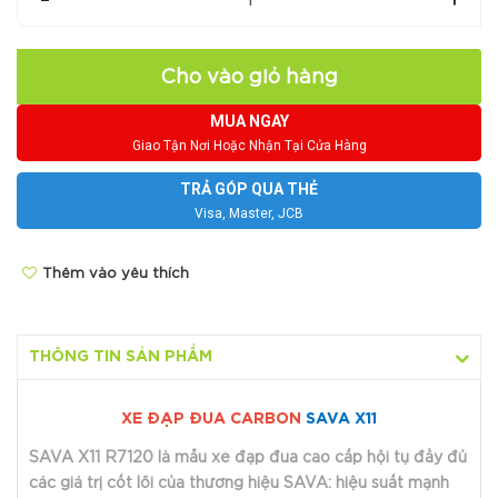
Cho vào giỏ hàng
MUA NGAY
Giao Tận Nơi Hoặc Nhận Tại Cửa Hàng
TRẢ GÓP QUA THẺ
Visa, Master, JCB
Thêm vào yêu thích
THÔNG TIN SẢN PHẨM
XE ĐẠP ĐUA CARBON
SAVA X11
SAVA X11 R7120 là mẫu xe đạp đua cao cấp hội tụ đầy đủ
các giá trị cốt lõi của thương hiệu SAVA: hiệu suất mạnh