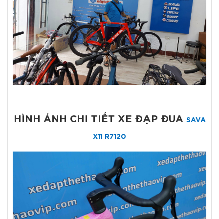
HÌNH ẢNH CHI TIẾT XE ĐẠP ĐUA
SAVA
X11 R7120