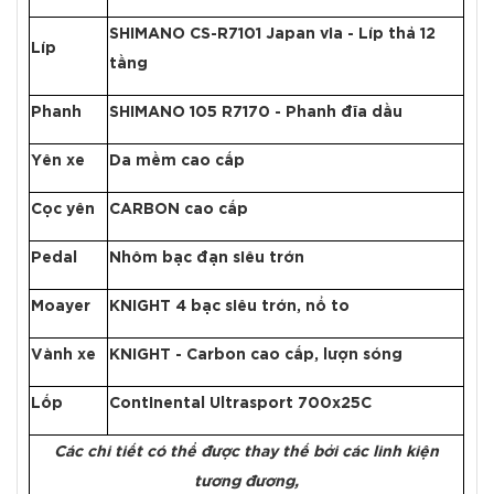
SHIMANO CS-R7101 Japan via - Líp thả 12
Líp
tầng
Phanh
SHIMANO 105 R7170 - Phanh đĩa dầu
Yên xe
Da mềm cao cấp
Cọc yên
CARBON cao cấp
Pedal
Nhôm bạc đạn siêu trớn
Moayer
KNIGHT 4 bạc siêu trớn, nổ to
Vành xe
KNIGHT - Carbon cao cấp, lượn sóng
Lốp
Continental Ultrasport 700x25C
Các chi tiết có thể được thay thế bởi các linh kiện
tương đương,