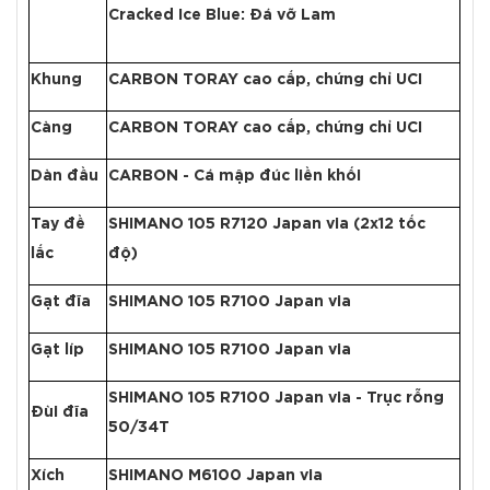
Cracked Ice Blue: Đá vỡ Lam
Khung
CARBON TORAY cao cấp, chứng chỉ UCI
Càng
CARBON TORAY cao cấp, chứng chỉ UCI
Dàn đầu
CARBON - Cá mập đúc liền khối
Tay đề
SHIMANO 105 R7120 Japan via (2x12 tốc
lắc
độ)
Gạt đĩa
SHIMANO 105 R7100 Japan via
Gạt líp
SHIMANO 105 R7100 Japan via
SHIMANO 105 R7100 Japan via - Trục rỗng
Đùi đĩa
50/34T
Xích
SHIMANO M6100 Japan via