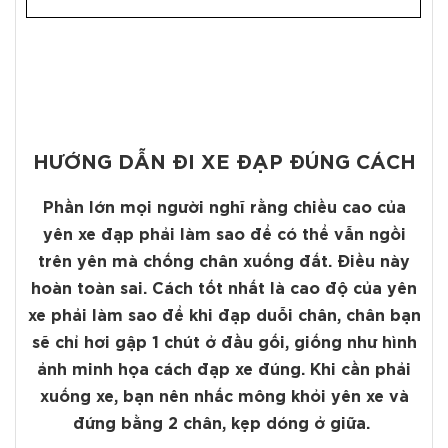
HƯỚNG DẪN ĐI XE ĐẠP ĐÚNG CÁCH
Phần lớn mọi người nghĩ rằng chiều cao của
yên xe đạp phải làm sao để có thể vẫn ngồi
trên yên mà chống chân xuống đất. Điều này
hoàn toàn sai. Cách tốt nhất là cao độ của yên
xe phải làm sao để khi đạp duỗi chân, chân bạn
sẽ chỉ hơi gập 1 chút ở đầu gối, giống như hình
ảnh minh họa cách đạp xe đúng. Khi cần phải
xuống xe, bạn nên nhấc mông khỏi yên xe và
đứng bằng 2 chân, kẹp dóng ở giữa.