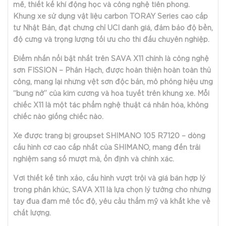
mẽ, thiết kế khí động học và công nghệ tiên phong.
Khung xe sử dụng vật liệu carbon TORAY Series cao cấp
từ Nhật Bản, đạt chứng chỉ UCI danh giá, đảm bảo độ bền,
độ cứng và trọng lượng tối ưu cho thi đấu chuyên nghiệp.
Điểm nhấn nổi bật nhất trên SAVA X11 chính là công nghệ
sơn FISSION – Phân Hạch, được hoàn thiện hoàn toàn thủ
công, mang lại những vệt sơn độc bản, mô phỏng hiệu ứng
“bung nở” của kim cương và hoa tuyết trên khung xe. Mỗi
chiếc X11 là một tác phẩm nghệ thuật cá nhân hóa, không
chiếc nào giống chiếc nào.
Xe được trang bị groupset SHIMANO 105 R7120 – dòng
cấu hình cơ cao cấp nhất của SHIMANO, mang đến trải
nghiệm sang số mượt mà, ổn định và chính xác.
Với thiết kế tinh xảo, cấu hình vượt trội và giá bán hợp lý
trong phân khúc, SAVA X11 là lựa chọn lý tưởng cho những
tay đua đam mê tốc độ, yêu cầu thẩm mỹ và khắt khe về
chất lượng.