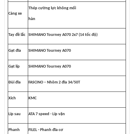
Thép cường lực không mối
Càng xe
hàn
Tay đề lắc
SHIMANO Tourney A070 2x7 (14 tốc độ)
Gạt đĩa
SHIMANO Tourney A070
Gạt líp
SHIMANO Tourney A070
Đùi đĩa
FASCINO – Nhôm 2 đĩa 34/50T
Xích
KMC
Líp sau
ATA 7 speed - Líp vặn
Phanh
FILEL - Phanh đĩa cơ