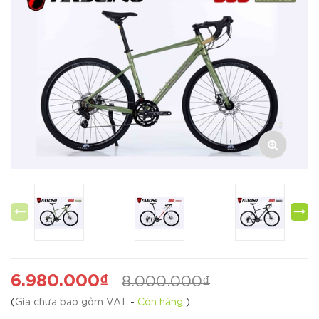
6.980.000₫
8.000.000₫
(
Giá chưa bao gồm VAT
-
Còn hàng
)