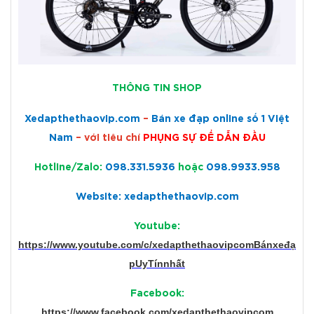
THÔNG TIN SHOP
Xedapthethaovip.com
–
Bán xe đạp online số 1 Việt
Nam
– với tiêu chí
PHỤNG SỰ ĐỂ DẪN ĐẦU
Hotline/Zalo:
098.331.5936
hoặc
098.9933.958
Website: xedapthethaovip.com
Youtube:
https://www.youtube.com/c/xedapthethaovipcomBánxeđạ
pUyTínnhất
Facebook:
https://www.facebook.com/xedapthethaovipcom