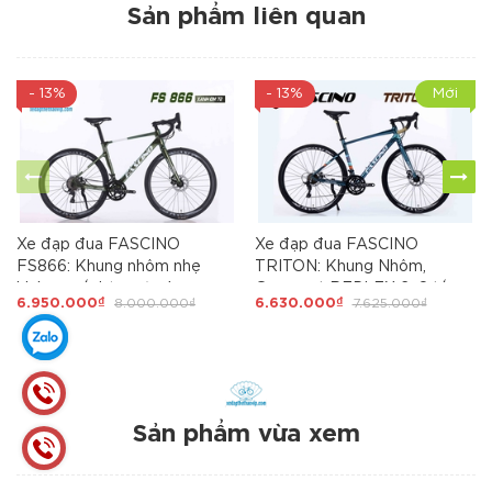
Sản phẩm liên quan
- 13%
- 13%
Mới
Xe đạp đua FASCINO
Xe đạp đua FASCINO
FS866: Khung nhôm nhẹ
TRITON: Khung Nhôm,
không mối hàn, cáp âm
Groupset REPLEX 2x8 tốc
6.950.000₫
8.000.000₫
6.630.000₫
7.625.000₫
khung. Groupset L-TWOO R3
độ tay đề lắc, Phanh đĩa,
tay đề lắc. Phanh đĩa. Líp thả.
Vành nhôm, Bánh 700 CHẤT
Cối nổ. Siêu Hot 2025
- ĐẸP - GIÁ MỀM
Sản phẩm vừa xem