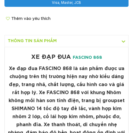
Visa, Master, JCB
Thêm vào yêu thích
THÔNG TIN SẢN PHẨM
XE ĐẠP ĐUA
FASCINO 868
Xe đạp đua FASCINO 868
là sản phẩm được ưa
chuộng trên thị trường hiện nay nhờ kiểu dáng
đẹp, trang nhã, chất lượng, cấu hình cao và giá
rất hợp lý. Xe FASCINO 868 với khung Nhôm
không mối hàn sơn tĩnh điện, trang bị groupset
SHIMANO 14 tốc độ tay đề lắc, vành hợp kim
nhôm 2 lớp, cổ lái hợp kim nhôm, phuộc đơ,
phanh đĩa. Xe thanh thoát, di chuyển nhẹ
nhàng, đảm bảo độ bền, hoạt động ổn định với