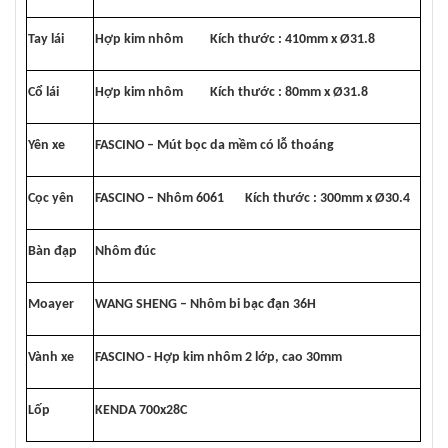
Tay lái
Hợp kim nhôm Kích thước : 410mm x Ø31.8
Cổ lái
Hợp kim nhôm Kích thước : 80mm x Ø31.8
Yên xe
FASCINO – Mút bọc da mềm có lỗ thoáng
Cọc yên
FASCINO – Nhôm 6061 Kích thước : 300mm x Ø30.4
Bàn đạp
Nhôm đúc
Moayer
WANG SHENG – Nhôm bi bạc đạn 36H
Vành xe
FASCINO - Hợp kim nhôm 2 lớp, cao 30mm
Lốp
KENDA 700x28C