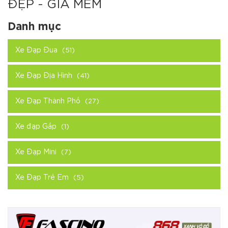
ĐẸP - GIÁ MỀM
Danh mục
Xe Đạp Đua
(51)
Xe Đạp Địa Hình
(41)
Xe Đạp Thành Phố
(27)
Xe đạp Gấp
(1)
Xe Đạp Mini
(7)
Xe Đạp Trẻ Em
(5)