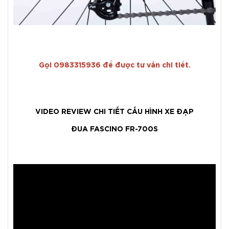
Gọi 0983315936 để được tư vấn chi tiết.
VIDEO REVIEW CHI TIẾT CẤU HÌNH XE ĐẠP
ĐUA FASCINO FR-700S