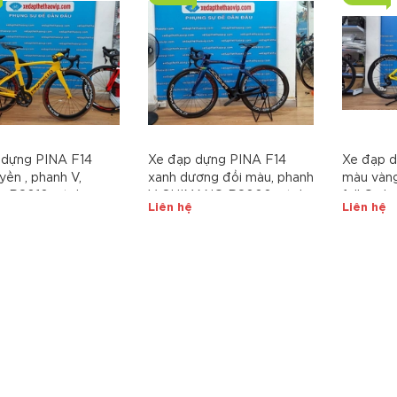
700x25C. PHÁ ĐẢO THỊ
700x25C.
TRƯỜNG
QUÁ KHỦ
TỐT
 dựng PINA F14
Xe đạp dựng PINA F14
Xe đạp 
yền , phanh V,
xanh dương đổi màu, phanh
màu vàn
o R8010, vành
V, SHIMANO R8000, vành
full Car
Liên hệ
Liên hệ
GNOLO UD, yên
Campagnolo, yên Zeus
105 R70
arbon, Lốp JETTY
carbon, Lốp Ultrasport
SHIMANO
00x25
700x25 tem vành cao cấp
carbon R
lốp Conti