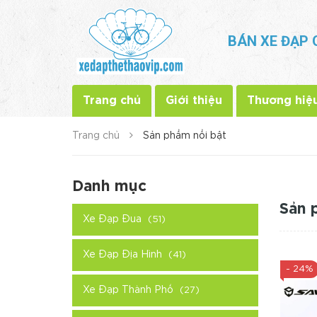
BÁN XE ĐẠP 
Trang chủ
Giới thiệu
Thương hiệ
Trang chủ
Sản phẩm nổi bật
Danh mục
Sản 
Xe Đạp Đua
(51)
Xe Đạp Địa Hình
(41)
- 24%
Xe Đạp Thành Phố
(27)