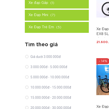
Xe đạp Gấp
(1)
Xe Đạp Mini
(7)
Xe Đạp Trẻ Em
(5)
Xe Đạp
EX8 SL
nhẹ, tr
21.600
càng C
Tìm theo giá
cao cấp
Toray đ
Giá dưới 3.000.000đ
UCI, G
- 14%
105 R71
3.000.000đ - 5.000.000đ
2x12(2
MỌI GI
5.000.000đ - 10.000.000đ
10.000.000đ - 15.000.000đ
15.000.000đ - 20.000.000đ
Xe Đạp
20.000.000đ - 30.000.000đ