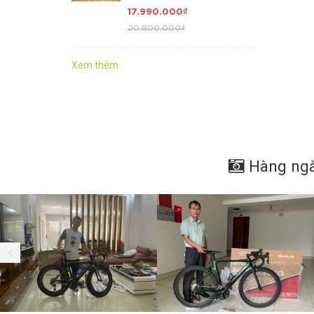
Khung + Càng + Cọc
17.990.000₫
Yên = Carbon TORAY
20.800.000₫
T800 cao cấp, Group
SHIMANO 105 R7000
Japan 22 tốc độ. GIÁ
Xem thêm
QUÁ HỜI
Hàng ngà