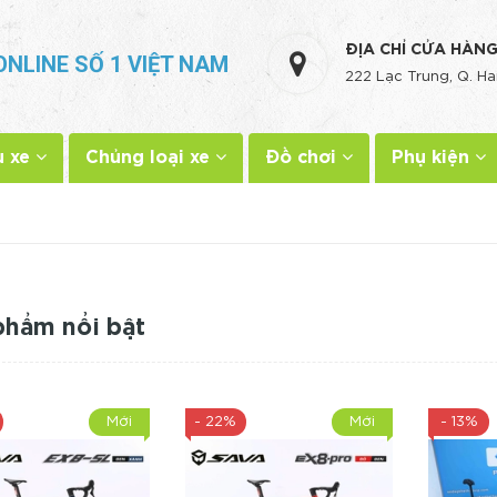
ĐỊA CHỈ CỬA HÀN
ONLINE SỐ 1 VIỆT NAM
222 Lạc Trung, Q. Ha
u xe
Chủng loại xe
Đồ chơi
Phụ kiện
phẩm nổi bật
Mới
- 22%
Mới
- 13%