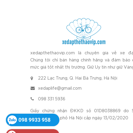
xedapthethaovip.com là chuyên gia về xe đạ
Chúng tôi chỉ bán hàng chính hãng và đảm bảo 
mức giá tốt nhất thị trường. Giữ Uy tín như giữ Vàn
222 Lạc Trung, Q. Hai Bà Trưng, Hà Nội
xedaplife@gmail.com
098 331 5936
Giấy chứng nhận ĐKKD số 01D8038869 do 
KH&ĐT thành phố Hà Nội cấp ngày 13/02/2020
098 9933 958