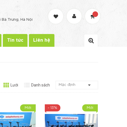
G
i Bà Trưng, Hà Nội
Tin tức
Liên hệ
Lưới
Danh sách
Mới
- 13%
Mới