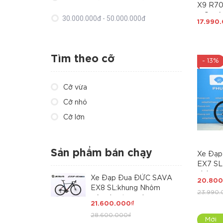
X9 R70
+ Cọc 
30.000.000đ - 50.000.000đ
17.990
TORAY 
Group 
Giá trên 50.000.000đ
R7000 
GIÁ QU
Tìm theo cỡ
- 13%
Cỡ vừa
Cỡ nhỏ
Cỡ lớn
Sản phẩm bán chạy
Xe Đạp
EX7 SL
nhôm si
Xe Đạp Đua ĐỨC SAVA
20.800
carbon
EX8 SL:khung Nhôm
23.990.
cấp, 4 
siêu nhẹ, trọng lượng
21.600.000₫
R7120 v
dưới 10kg, càng Carbon
28.600.000₫
Toray T800 cao cấp.
Mới