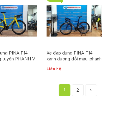
 Cấu hình điện tử
700x25C. HỦY DIỆT CÁC
NG - Giá quá
ĐỐI THỦ
dựng PINA F14
Xe đạp dựng PINA F14
g tuyền PHANH V
xanh dương đổi màu, phanh
bon, full SHIMANO
V, Shimano R8000, vành
Liên hệ
00, ngàm thắng
CAMPAGNOLO UD, yên
 105 R7010, vành
Zeus, Lốp ULTRA Sport
OVAL, yên Fizi'k,
700x25C
nental Ultrasport
1
2