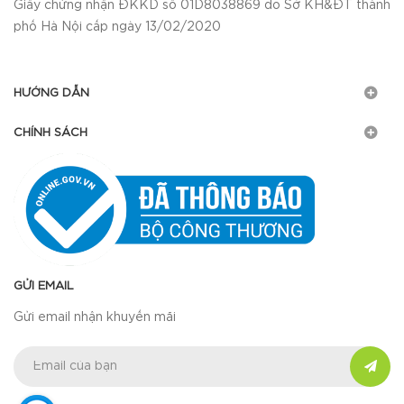
Giấy chứng nhận ĐKKD số 01D8038869 do Sở KH&ĐT thành
phố Hà Nội cấp ngày 13/02/2020
HƯỚNG DẪN
CHÍNH SÁCH
GỬI EMAIL
Gửi email nhận khuyến mãi