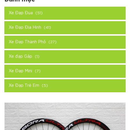
Xe Đạp Đua
(51)
Xe Đạp Địa Hình
(41)
Xe Đạp Thành Phố
(27)
Xe đạp Gấp
(1)
Xe Đạp Mini
(7)
Xe Đạp Trẻ Em
(5)