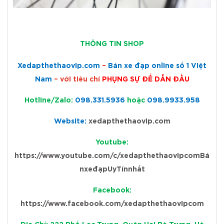
THÔNG T
IN SHOP
Xedapthethaovip.com
–
Bán xe đạp online số 1 Việt
Nam
– với tiêu chí
PHỤNG SỰ ĐỂ DẪN ĐẦU
Hotline/Zalo:
098.331.5936
hoặc
098.9933.958
Website:
xedapthethaovip.com
Youtube:
https://www.youtube.com/c/xedapthethaovipcomBá
nxeđạpUyTínnhất
Facebook:
https://www.facebook.com/xedapthethaovipcom