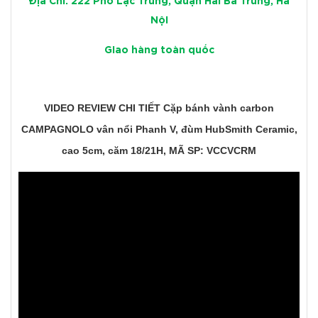
Địa Chỉ: 222 Phố Lạc Trung, Quận Hai Bà Trưng, Hà
Nội
Giao hàng toàn quốc
VIDEO REVIEW CHI TIẾT Cặp bánh vành carbon
CAMPAGNOLO vân nổi Phanh V, đùm HubSmith Ceramic,
cao 5cm, căm 18/21H, MÃ SP: VCCVCRM