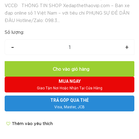
VCCĐ THÔNG TIN SHOP Xedapthethaovip.com – Bán xe
đạp online số 1 Việt Nam – với tiêu chí PHỤNG SỰ ĐỂ DẪN
ĐẦU Hotline/Zalo: 098.3...
Số lượng:
-
+
Cho vào giỏ hàng
MUA NGAY
Giao Tận Nơi Hoặc Nhận Tại Cửa Hàng
TRẢ GÓP QUA THẺ
Visa, Master, JCB
Thêm vào yêu thích