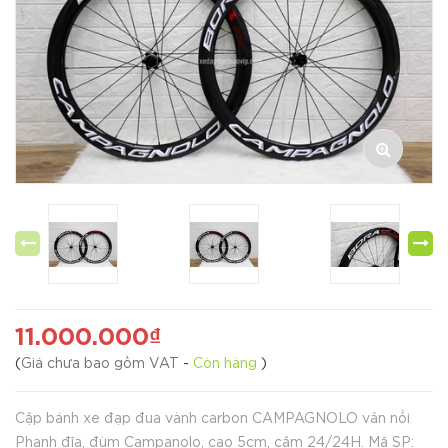
11.000.000₫
(
Giá chưa bao gồm VAT
-
Còn hàng
)
Cặp bánh xe đạp đua vành carbon CAMPAGNOLO vân nổi
Phanh đĩa, đùm Campanolo, cao 5cm, căm 24/24H. Mã SP: