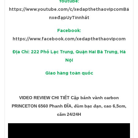
Youtube:
https://www.youtube.com/c/xedapthethaovipcomBá
nxeđạpUyTínnhất
Facebook:
https://www.facebook.com/xedapthethaovipcom
Địa Chỉ: 222 Phố Lạc Trung, Quận Hai Bà Trưng, Hà
Nội
Giao hàng toàn quốc
VIDEO REVIEW CHI TIẾT Cặp bánh vành carbon
PRINCETON 6560 Phanh ĐĨA, đùm bạc đạn, cao 6,5cm,
căm 24/24H