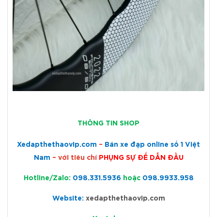
THÔNG T
IN SHOP
Xedapthethaovip.com
–
Bán xe đạp online số 1 Việt
Nam
– với tiêu chí
PHỤNG SỰ ĐỂ DẪN ĐẦU
Hotline/Zalo:
098.331.5936
hoặc
098.9933.958
Website:
xedapthethaovip.com