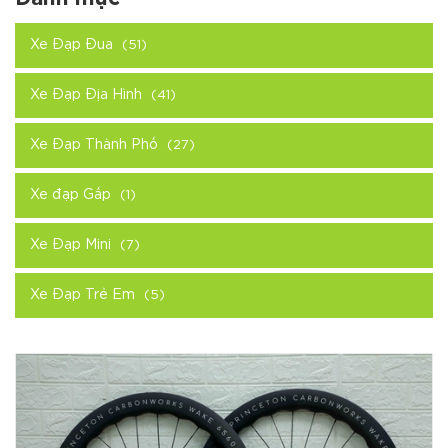
Xe Đạp Đua
(51)
Xe Đạp Địa Hình
(41)
Xe Đạp Thành Phố
(27)
Xe đạp Gấp
(1)
Xe Đạp Mini
(7)
Xe Đạp Trẻ Em
(5)