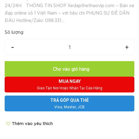
24/24H. THÔNG TIN SHOP Xedapthethaovip.com – Bán xe
đạp online số 1 Việt Nam – với tiêu chí PHỤNG SỰ ĐỂ DẪN
ĐẦU Hotline/Zalo: 098.331....
Số lượng:
-
+
Cho vào giỏ hàng
MUA NGAY
Giao Tận Nơi Hoặc Nhận Tại Cửa Hàng
TRẢ GÓP QUA THẺ
Visa, Master, JCB
Thêm vào yêu thích