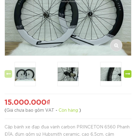
15.000.000₫
(
Giá chưa bao gồm VAT
-
Còn hàng
)
Cặp bánh xe đạp đua vành carbon PRINCETON 6560 Phanh
ĐĨA, đùm gốm sứ Hubsmith ceramic, cao 6,5cm, căm