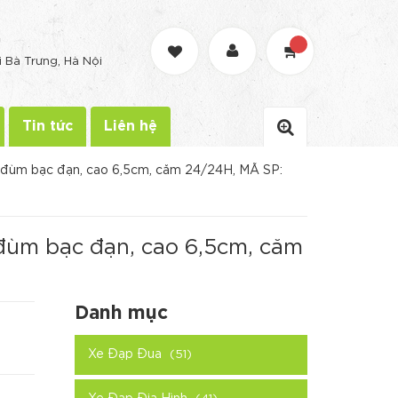
G
i Bà Trưng, Hà Nội
Tin tức
Liên hệ
đùm bạc đạn, cao 6,5cm, căm 24/24H, MÃ SP:
ùm bạc đạn, cao 6,5cm, căm
Danh mục
Xe Đạp Đua
(51)