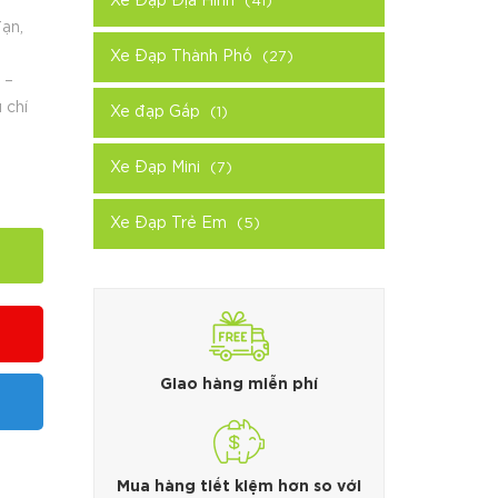
Xe Đạp Địa Hình
(41)
ạn,
Xe Đạp Thành Phố
(27)
 –
 chí
Xe đạp Gấp
(1)
Xe Đạp Mini
(7)
Xe Đạp Trẻ Em
(5)
Giao hàng miễn phí
Mua hàng tiết kiệm hơn so với