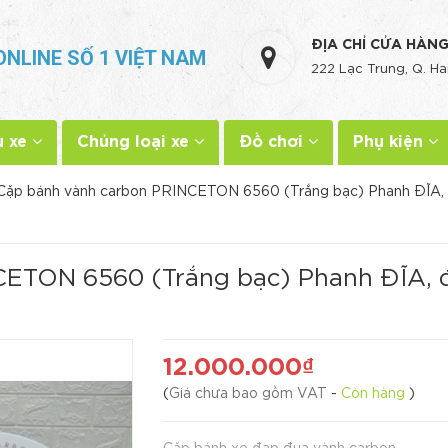
ĐỊA CHỈ CỬA HÀN
ONLINE SỐ 1 VIỆT NAM
222 Lạc Trung, Q. Ha
u xe
Chủng loại xe
Đồ chơi
Phụ kiện
Cặp bánh vành carbon PRINCETON 6560 (Trắng bạc) Phanh ĐĨA, 
ETON 6560 (Trắng bạc) Phanh ĐĨA, đ
12.000.000₫
(
Giá chưa bao gồm VAT
-
Còn hàng
)