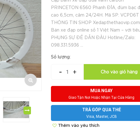
Cặp bánh xe đạp đua vành carbon
PRINCETON 6560 Phanh ĐĨA, đùm bạc đ
cao 6,5cm, căm 24/24H. Mã SP: VCPD6T
THÔNG TIN SHOP Xedapthethaovip.com
Bán xe đạp online số 1 Việt Nam – với tiêu
PHỤNG SỰ ĐỂ DẪN ĐẦU Hotline/Zalo:
098.331.5936 ...
Số lượng:
-
+
Cho vào giỏ hàng
MUA NGAY
Giao Tận Nơi Hoặc Nhận Tại Cửa Hàng
TRẢ GÓP QUA THẺ
Visa, Master, JCB
Thêm vào yêu thích