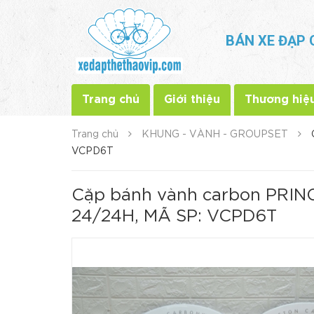
BÁN XE ĐẠP 
Trang chủ
Giới thiệu
Thương hiệ
Trang chủ
KHUNG - VÀNH - GROUPSET
VCPD6T
Cặp bánh vành carbon PRINC
24/24H, MÃ SP: VCPD6T