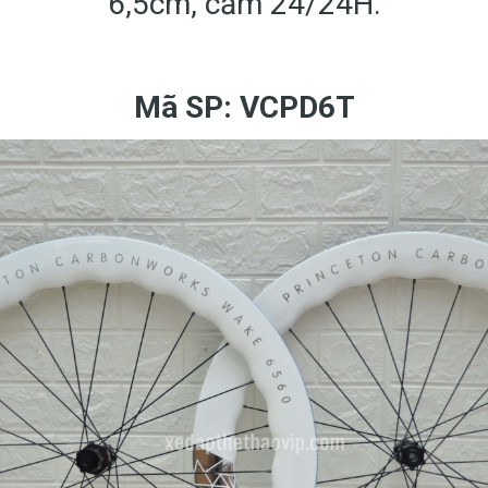
6,5cm, căm 24/24H.
Mã SP: VCPD6T