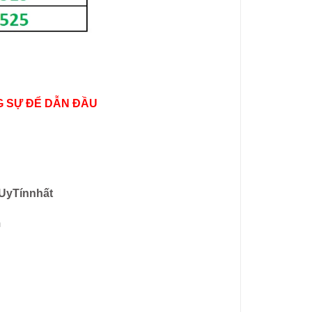
 SỰ ĐỂ
DẪN ĐẦU
UyTínnhất
m