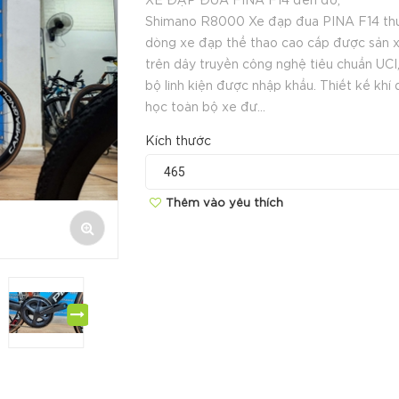
XE ĐẠP ĐUA FINA F14 đen đỏ,
Shimano R8000 Xe đạp đua PINA F14 th
dòng xe đạp thể thao cao cấp được sản 
trên dây truyền công nghệ tiêu chuẩn UCI
bộ linh kiện được nhập khẩu. Thiết kế khí
học toàn bộ xe đư...
Kích thước
Thêm vào yêu thích