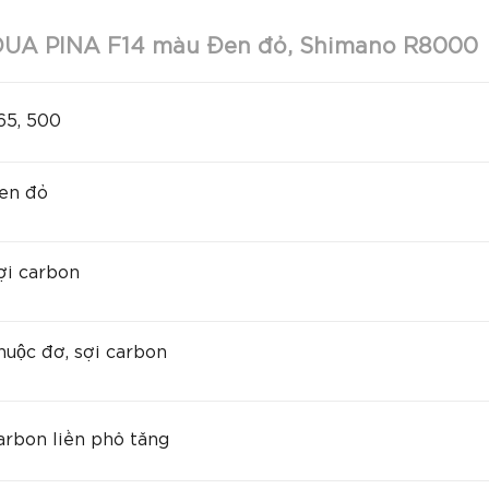
UA PINA F14 màu Đen đỏ, Shimano R8000
5, 500
en đỏ
i carbon
uộc đơ, sợi carbon
rbon liền phô tăng