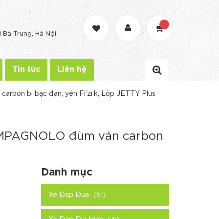
G
i Bà Trưng, Hà Nội
Tin tức
Liên hệ
bon bi bạc đạn, yên Fi’zi:k, Lốp JETTY Plus
CAMPAGNOLO đùm vân carbon
Danh mục
Xe Đạp Đua
(51)