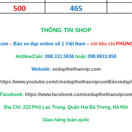
THÔNG TIN SHOP
.com
–
Bán xe đạp online số 1 Việt Nam
– với tiêu chí
PHỤNG
Hotline/Zalo:
098.331.5936
hoặc
098.9933.958
Website:
xedapthethaovip.com
https://www.youtube.com/c/xedapthethaovipcomBánxeđạp
Facebook:
https://www.facebook.com/xedapthethaovipco
Địa Chỉ: 222 Phố Lạc Trung, Quận Hai Bà Trưng, Hà Nội
Giao hàng toàn quốc