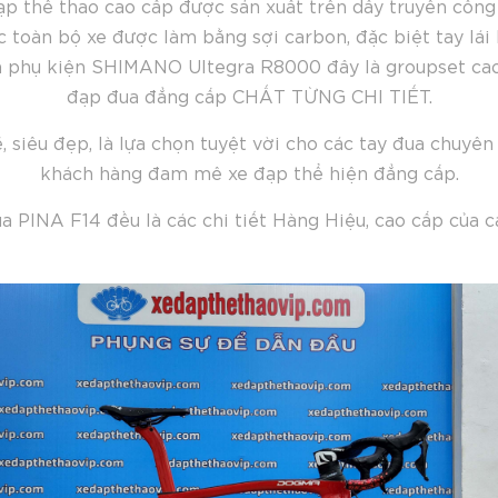
 thể thao cao cấp được sản xuất trên dây truyền công 
 toàn bộ xe được làm bằng sợi carbon, đặc biệt tay lá
 phụ kiện SHIMANO Ultegra R8000 đây là groupset cao c
đạp đua đẳng cấp CHẤT TỪNG CHI TIẾT.
siêu đẹp, là lựa chọn tuyệt vời cho các tay đua chuyê
khách hàng đam mê xe đạp thể hiện đẳng cấp.
ua PINA F14 đều là các chi tiết Hàng Hiệu, cao cấp của c