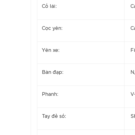
Cổ lái:
Ca
Cọc yên:
C
Yên xe:
Fi
Bàn đạp:
N
Phanh:
V-
Tay đề số:
SH