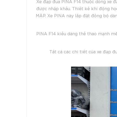
Xe đạp đua PINA F14 thuộc dòng xe đạp
được nhập khẩu. Thiết kế khí động học
MẬP. Xe PINA này lắp đặt đồng bộ dàn
PINA F14 kiểu dáng thể thao mạnh mẽ, 
Tất cả các chi tiết của xe đạp đ