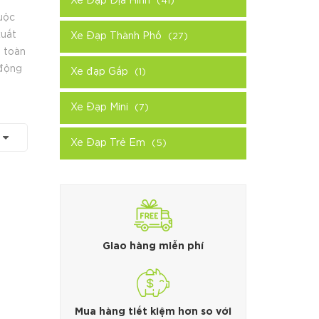
Xe Đạp Địa Hình
(41)
uộc
xuất
Xe Đạp Thành Phố
(27)
, toàn
 động
Xe đạp Gấp
(1)
Xe Đạp Mini
(7)
Xe Đạp Trẻ Em
(5)
Giao hàng miễn phí
Mua hàng tiết kiệm hơn so với