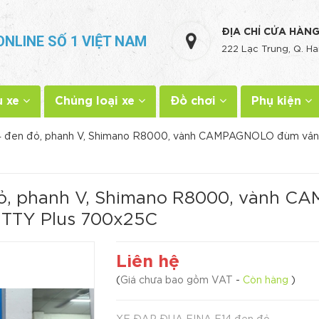
ĐỊA CHỈ CỬA HÀN
ONLINE SỐ 1 VIỆT NAM
222 Lạc Trung, Q. Ha
u xe
Chủng loại xe
Đồ chơi
Phụ kiện
 đen đỏ, phanh V, Shimano R8000, vành CAMPAGNOLO đùm vân car
đỏ, phanh V, Shimano R8000, vành 
 JETTY Plus 700x25C
Liên hệ
(
Giá chưa bao gồm VAT
-
Còn hàng
)