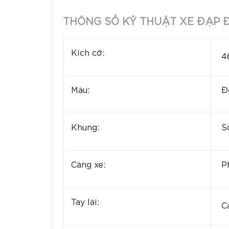
THÔNG SỐ KỸ THUẬT XE ĐẠP Đ
Kích cỡ:
46
Màu:
Đ
Khung:
Sợ
Càng xe:
Ph
Tay lái:
Ca